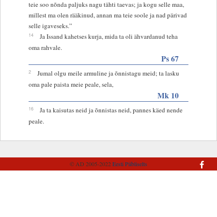
teie soo nõnda paljuks nagu tähti taevas; ja kogu selle maa,
millest ma olen rääkinud, annan ma teie soole ja nad pärivad
selle igaveseks.”
14
Ja Issand kahetses kurja, mida ta oli ähvardanud teha
oma rahvale.
Ps 67
2
Jumal olgu meile armuline ja õnnistagu meid; ta lasku
oma pale paista meie peale, sela,
Mk 10
16
Ja ta kaisutas neid ja õnnistas neid, pannes käed nende
peale.
© AD 2005-2022
Eesti Piibliselts