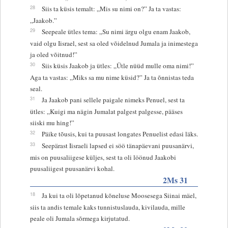
28
Siis ta küsis temalt: „Mis su nimi on?” Ja ta vastas:
„Jaakob.”
29
Seepeale ütles tema: „Su nimi ärgu olgu enam Jaakob,
vaid olgu Iisrael, sest sa oled võidelnud Jumala ja inimestega
ja oled võitnud!”
30
Siis küsis Jaakob ja ütles: „Ütle nüüd mulle oma nimi!”
Aga ta vastas: „Miks sa mu nime küsid?” Ja ta õnnistas teda
seal.
31
Ja Jaakob pani sellele paigale nimeks Penuel, sest ta
ütles: „Kuigi ma nägin Jumalat palgest palgesse, pääses
siiski mu hing!”
32
Päike tõusis, kui ta puusast longates Penuelist edasi läks.
33
Seepärast Iisraeli lapsed ei söö tänapäevani puusanärvi,
mis on puusaliigese küljes, sest ta oli löönud Jaakobi
puusaliigest puusanärvi kohal.
2Ms 31
18
Ja kui ta oli lõpetanud kõneluse Moosesega Siinai mäel,
siis ta andis temale kaks tunnistuslauda, kivilauda, mille
peale oli Jumala sõrmega kirjutatud.