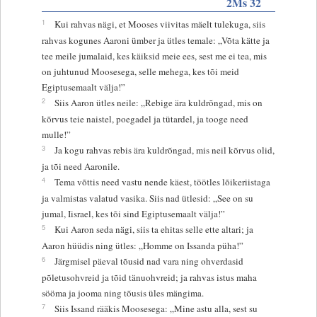
2Ms 32
1
Kui rahvas nägi, et Mooses viivitas mäelt tulekuga, siis
rahvas kogunes Aaroni ümber ja ütles temale: „Võta kätte ja
tee meile jumalaid, kes käiksid meie ees, sest me ei tea, mis
on juhtunud Moosesega, selle mehega, kes tõi meid
Egiptusemaalt välja!”
2
Siis Aaron ütles neile: „Rebige ära kuldrõngad, mis on
kõrvus teie naistel, poegadel ja tütardel, ja tooge need
mulle!”
3
Ja kogu rahvas rebis ära kuldrõngad, mis neil kõrvus olid,
ja tõi need Aaronile.
4
Tema võttis need vastu nende käest, töötles lõikeriistaga
ja valmistas valatud vasika. Siis nad ütlesid: „See on su
jumal, Iisrael, kes tõi sind Egiptusemaalt välja!”
5
Kui Aaron seda nägi, siis ta ehitas selle ette altari; ja
Aaron hüüdis ning ütles: „Homme on Issanda püha!”
6
Järgmisel päeval tõusid nad vara ning ohverdasid
põletusohvreid ja tõid tänuohvreid; ja rahvas istus maha
sööma ja jooma ning tõusis üles mängima.
7
Siis Issand rääkis Moosesega: „Mine astu alla, sest su