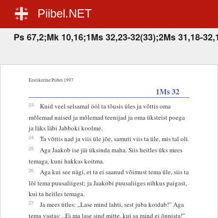
Piibel.NET
Ps 67,2;Mk 10,16;1Ms 32,23-32(33);2Ms 31,18-32,
Eestikeelne Piibel 1997
1Ms 32
23
Kuid veel selsamal ööl ta tõusis üles ja võttis oma
mõlemad naised ja mõlemad teenijad ja oma üksteist poega
ja läks läbi Jabboki koolme.
24
Ta võttis nad ja viis üle jõe, samuti viis ta üle, mis tal oli.
25
Aga Jaakob ise jäi üksinda maha. Siis heitles üks mees
temaga, kuni hakkas koitma.
26
Aga kui see nägi, et ta ei saanud võimust tema üle, siis ta
lõi tema puusaliigest; ja Jaakobi puusaliiges nihkus paigast,
kui ta heitles temaga.
27
Ja mees ütles: „Lase mind lahti, sest juba koidab!” Aga
tema vastas: „Ei ma lase sind mitte, kui sa mind ei õnnista!”