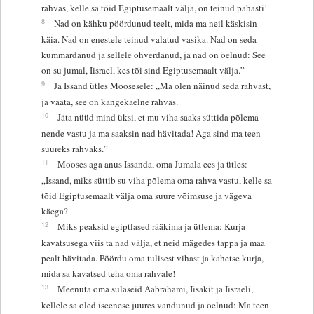
rahvas, kelle sa tõid Egiptusemaalt välja, on teinud pahasti!
8
Nad on kähku pöördunud teelt, mida ma neil käskisin
käia. Nad on enestele teinud valatud vasika. Nad on seda
kummardanud ja sellele ohverdanud, ja nad on öelnud: See
on su jumal, Iisrael, kes tõi sind Egiptusemaalt välja.”
9
Ja Issand ütles Moosesele: „Ma olen näinud seda rahvast,
ja vaata, see on kangekaelne rahvas.
10
Jäta nüüd mind üksi, et mu viha saaks süttida põlema
nende vastu ja ma saaksin nad hävitada! Aga sind ma teen
suureks rahvaks.”
11
Mooses aga anus Issanda, oma Jumala ees ja ütles:
„Issand, miks süttib su viha põlema oma rahva vastu, kelle sa
tõid Egiptusemaalt välja oma suure võimsuse ja vägeva
käega?
12
Miks peaksid egiptlased rääkima ja ütlema: Kurja
kavatsusega viis ta nad välja, et neid mägedes tappa ja maa
pealt hävitada. Pöördu oma tulisest vihast ja kahetse kurja,
mida sa kavatsed teha oma rahvale!
13
Meenuta oma sulaseid Aabrahami, Iisakit ja Iisraeli,
kellele sa oled iseenese juures vandunud ja öelnud: Ma teen