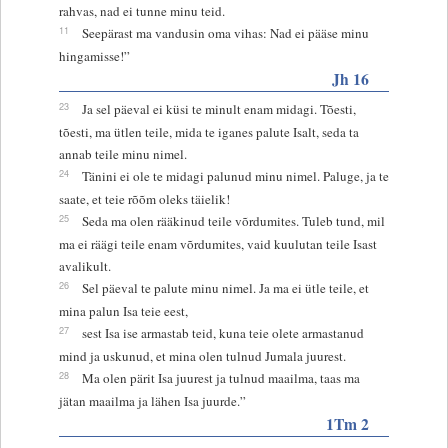
rahvas, nad ei tunne minu teid.
11
Seepärast ma vandusin oma vihas: Nad ei pääse minu
hingamisse!”
Jh 16
23
Ja sel päeval ei küsi te minult enam midagi. Tõesti,
tõesti, ma ütlen teile, mida te iganes palute Isalt, seda ta
annab teile minu nimel.
24
Tänini ei ole te midagi palunud minu nimel. Paluge, ja te
saate, et teie rõõm oleks täielik!
25
Seda ma olen rääkinud teile võrdumites. Tuleb tund, mil
ma ei räägi teile enam võrdumites, vaid kuulutan teile Isast
avalikult.
26
Sel päeval te palute minu nimel. Ja ma ei ütle teile, et
mina palun Isa teie eest,
27
sest Isa ise armastab teid, kuna teie olete armastanud
mind ja uskunud, et mina olen tulnud Jumala juurest.
28
Ma olen pärit Isa juurest ja tulnud maailma, taas ma
jätan maailma ja lähen Isa juurde.”
1Tm 2