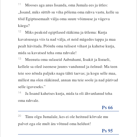
11
Mooses aga anus Issanda, oma Jumala ees ja ütles:
„Issand, miks süttib su viha põlema oma rahva vastu, kelle sa
tõid Egiptusemaalt välja oma suure võimsuse ja vägeva
käega?
12
Miks peaksid egiptlased rääkima ja ütlema: Kurja
kavatsusega viis ta nad välja, et neid mägedes tappa ja maa
pealt hävitada. Pöördu oma tulisest vihast ja kahetse kurja,
mida sa kavatsed teha oma rahvale!
13
Meenuta oma sulaseid Aabrahami, Iisakit ja Iisraeli,
kellele sa oled iseenese juures vandunud ja öelnud: Ma teen
teie soo nõnda paljuks nagu tähti taevas; ja kogu selle maa,
millest ma olen rääkinud, annan ma teie soole ja nad pärivad
selle igaveseks.”
14
Ja Issand kahetses kurja, mida ta oli ähvardanud teha
oma rahvale.
Ps 66
20
Tänu olgu Jumalale, kes ei ole heitnud kõrvale mu
palvet ega ole mult ära võtnud oma heldust!
Ps 95