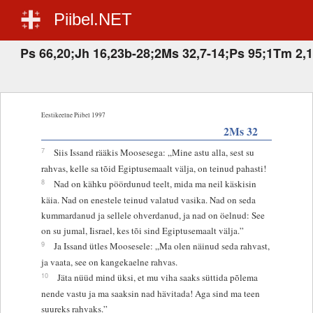
Piibel.NET
Ps 66,20;Jh 16,23b-28;2Ms 32,7-14;Ps 95;1Tm 2,1
Eestikeelne Piibel 1997
2Ms 32
7
Siis Issand rääkis Moosesega: „Mine astu alla, sest su
rahvas, kelle sa tõid Egiptusemaalt välja, on teinud pahasti!
8
Nad on kähku pöördunud teelt, mida ma neil käskisin
käia. Nad on enestele teinud valatud vasika. Nad on seda
kummardanud ja sellele ohverdanud, ja nad on öelnud: See
on su jumal, Iisrael, kes tõi sind Egiptusemaalt välja.”
9
Ja Issand ütles Moosesele: „Ma olen näinud seda rahvast,
ja vaata, see on kangekaelne rahvas.
10
Jäta nüüd mind üksi, et mu viha saaks süttida põlema
nende vastu ja ma saaksin nad hävitada! Aga sind ma teen
suureks rahvaks.”