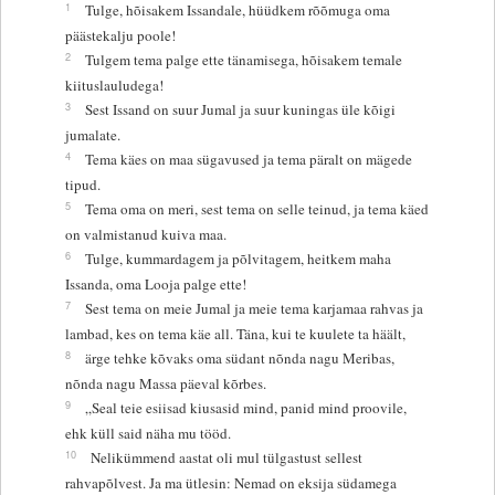
1
Tulge, hõisakem Issandale, hüüdkem rõõmuga oma
päästekalju poole!
2
Tulgem tema palge ette tänamisega, hõisakem temale
kiituslauludega!
3
Sest Issand on suur Jumal ja suur kuningas üle kõigi
jumalate.
4
Tema käes on maa sügavused ja tema päralt on mägede
tipud.
5
Tema oma on meri, sest tema on selle teinud, ja tema käed
on valmistanud kuiva maa.
6
Tulge, kummardagem ja põlvitagem, heitkem maha
Issanda, oma Looja palge ette!
7
Sest tema on meie Jumal ja meie tema karjamaa rahvas ja
lambad, kes on tema käe all. Täna, kui te kuulete ta häält,
8
ärge tehke kõvaks oma südant nõnda nagu Meribas,
nõnda nagu Massa päeval kõrbes.
9
„Seal teie esiisad kiusasid mind, panid mind proovile,
ehk küll said näha mu tööd.
10
Nelikümmend aastat oli mul tülgastust sellest
rahvapõlvest. Ja ma ütlesin: Nemad on eksija südamega