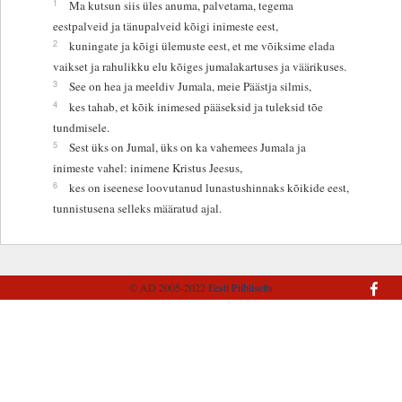
1
Ma kutsun siis üles anuma, palvetama, tegema
eestpalveid ja tänupalveid kõigi inimeste eest,
2
kuningate ja kõigi ülemuste eest, et me võiksime elada
vaikset ja rahulikku elu kõiges jumalakartuses ja väärikuses.
3
See on hea ja meeldiv Jumala, meie Päästja silmis,
4
kes tahab, et kõik inimesed pääseksid ja tuleksid tõe
tundmisele.
5
Sest üks on Jumal, üks on ka vahemees Jumala ja
inimeste vahel: inimene Kristus Jeesus,
6
kes on iseenese loovutanud lunastushinnaks kõikide eest,
tunnistusena selleks määratud ajal.
© AD 2005-2022
Eesti Piibliselts