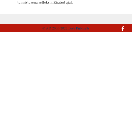
tunnistusena selleks määratud ajal.
© AD 2005-2022
Eesti Piibliselts