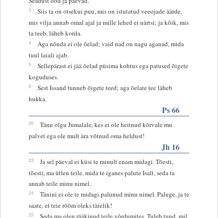
Seadust ööd ja päevad.
3
Siis ta on otsekui puu, mis on istutatud veeojade äärde,
mis vilja annab omal ajal ja mille lehed ei närtsi; ja kõik, mis
ta teeb, läheb korda.
4
Aga nõnda ei ole õelad; vaid nad on nagu aganad, mida
tuul laiali ajab.
5
Sellepärast ei jää õelad püsima kohtus ega patused õigete
koguduses.
6
Sest Issand tunneb õigete teed; aga õelate tee läheb
hukka.
Ps 66
20
Tänu olgu Jumalale, kes ei ole heitnud kõrvale mu
palvet ega ole mult ära võtnud oma heldust!
Jh 16
23
Ja sel päeval ei küsi te minult enam midagi. Tõesti,
tõesti, ma ütlen teile, mida te iganes palute Isalt, seda ta
annab teile minu nimel.
24
Tänini ei ole te midagi palunud minu nimel. Paluge, ja te
saate, et teie rõõm oleks täielik!
25
Seda ma olen rääkinud teile võrdumites. Tuleb tund, mil