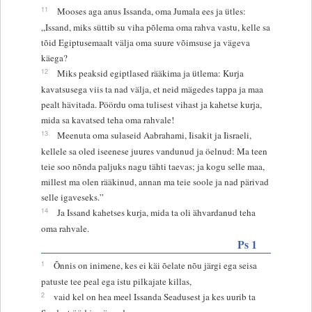
11
Mooses aga anus Issanda, oma Jumala ees ja ütles:
„Issand, miks süttib su viha põlema oma rahva vastu, kelle sa
tõid Egiptusemaalt välja oma suure võimsuse ja vägeva
käega?
12
Miks peaksid egiptlased rääkima ja ütlema: Kurja
kavatsusega viis ta nad välja, et neid mägedes tappa ja maa
pealt hävitada. Pöördu oma tulisest vihast ja kahetse kurja,
mida sa kavatsed teha oma rahvale!
13
Meenuta oma sulaseid Aabrahami, Iisakit ja Iisraeli,
kellele sa oled iseenese juures vandunud ja öelnud: Ma teen
teie soo nõnda paljuks nagu tähti taevas; ja kogu selle maa,
millest ma olen rääkinud, annan ma teie soole ja nad pärivad
selle igaveseks.”
14
Ja Issand kahetses kurja, mida ta oli ähvardanud teha
oma rahvale.
Ps 1
1
Õnnis on inimene, kes ei käi õelate nõu järgi ega seisa
patuste tee peal ega istu pilkajate killas,
2
vaid kel on hea meel Issanda Seadusest ja kes uurib ta