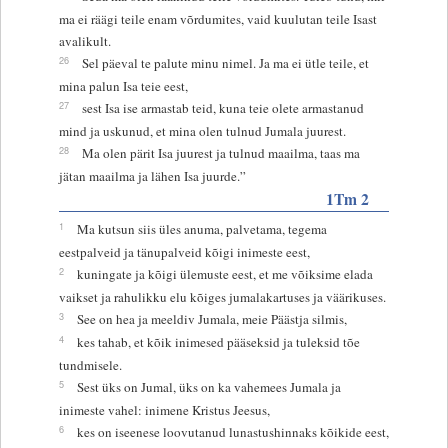
ma ei räägi teile enam võrdumites, vaid kuulutan teile Isast
avalikult.
26
Sel päeval te palute minu nimel. Ja ma ei ütle teile, et
mina palun Isa teie eest,
27
sest Isa ise armastab teid, kuna teie olete armastanud
mind ja uskunud, et mina olen tulnud Jumala juurest.
28
Ma olen pärit Isa juurest ja tulnud maailma, taas ma
jätan maailma ja lähen Isa juurde.”
1Tm 2
1
Ma kutsun siis üles anuma, palvetama, tegema
eestpalveid ja tänupalveid kõigi inimeste eest,
2
kuningate ja kõigi ülemuste eest, et me võiksime elada
vaikset ja rahulikku elu kõiges jumalakartuses ja väärikuses.
3
See on hea ja meeldiv Jumala, meie Päästja silmis,
4
kes tahab, et kõik inimesed pääseksid ja tuleksid tõe
tundmisele.
5
Sest üks on Jumal, üks on ka vahemees Jumala ja
inimeste vahel: inimene Kristus Jeesus,
6
kes on iseenese loovutanud lunastushinnaks kõikide eest,