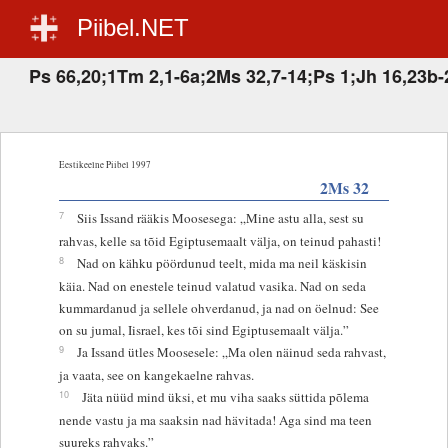
Piibel.NET
Ps 66,20;1Tm 2,1-6a;2Ms 32,7-14;Ps 1;Jh 16,23b-
Eestikeelne Piibel 1997
2Ms 32
7
Siis Issand rääkis Moosesega: „Mine astu alla, sest su
rahvas, kelle sa tõid Egiptusemaalt välja, on teinud pahasti!
8
Nad on kähku pöördunud teelt, mida ma neil käskisin
käia. Nad on enestele teinud valatud vasika. Nad on seda
kummardanud ja sellele ohverdanud, ja nad on öelnud: See
on su jumal, Iisrael, kes tõi sind Egiptusemaalt välja.”
9
Ja Issand ütles Moosesele: „Ma olen näinud seda rahvast,
ja vaata, see on kangekaelne rahvas.
10
Jäta nüüd mind üksi, et mu viha saaks süttida põlema
nende vastu ja ma saaksin nad hävitada! Aga sind ma teen
suureks rahvaks.”