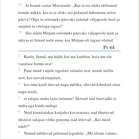
14
Ja Issand vastas Moosesele: „Kui ta isa oleks sülitanud
temale näkku, kas ta ei oleks siis pidanud häbenema seitse
päeva? Olgu ta seitsmeks päevaks suletud väljapoole leeri ja
seejärel ta võetagu tagasi!”
15
Siis suleti Mirjam seitsmeks päevaks väljapoole leeri ja
rahvas ei läinud teele enne, kui Mirjam oli tagasi võetud.
Ps 64
2
Kuule, Jumal, mu häält, kui ma kaeblen, hoia mu elu
vaenlase hirmu eest!
3
Pane mind varjule tigedate salanõu eest, nende möllu
eest, kes teevad nurjatust,
4
kes oma keelt ihuvad nagu mõõka, sihivad kibedaid sõnu
nagu nooli,
5
et salajas maha lasta laitmatu! Äkitselt nad lasevadki ta
maha ega karda midagi.
6
Neid kinnitatakse kurjades kavatsustes, nad õhutavad
üksteist salajasi võrke panema, nad ütlevad: „Kes meid
näeb?”
7
Nemad mõtlevad jultunud tegudele: „Me oleme valmis,