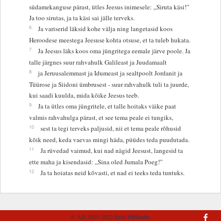
südamekanguse pärast, ütles Jeesus inimesele: „Siruta käsi!”
Ja too sirutas, ja ta käsi sai jälle terveks.
6
Ja variserid läksid kohe välja ning langetasid koos
Heroodese meestega Jeesuse kohta otsuse, et ta tuleb hukata.
7
Ja Jeesus läks koos oma jüngritega eemale järve poole. Ja
talle järgnes suur rahvahulk Galileast ja Juudamaalt
8
ja Jeruusalemmast ja Idumeast ja sealtpoolt Jordanit ja
Tüürose ja Siidoni ümbrusest - suur rahvahulk tuli ta juurde,
kui saadi kuulda, mida kõike Jeesus teeb.
9
Ja ta ütles oma jüngritele, et talle hoitaks väike paat
valmis rahvahulga pärast, et see tema peale ei tungiks,
10
sest ta tegi terveks paljusid, nii et tema peale rõhusid
kõik need, keda vaevas mingi häda, püüdes teda puudutada.
11
Ja rüvedad vaimud, kui nad nägid Jeesust, langesid ta
ette maha ja kisendasid: „Sina oled Jumala Poeg!”
12
Ja ta hoiatas neid kõvasti, et nad ei teeks teda tuntuks.
© AD 2005-2022
Eesti Piibliselts