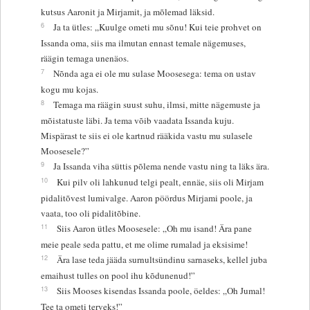
kutsus Aaronit ja Mirjamit, ja mõlemad läksid.
6
Ja ta ütles: „Kuulge ometi mu sõnu! Kui teie prohvet on
Issanda oma, siis ma ilmutan ennast temale nägemuses,
räägin temaga unenäos.
7
Nõnda aga ei ole mu sulase Moosesega: tema on ustav
kogu mu kojas.
8
Temaga ma räägin suust suhu, ilmsi, mitte nägemuste ja
mõistatuste läbi. Ja tema võib vaadata Issanda kuju.
Mispärast te siis ei ole kartnud rääkida vastu mu sulasele
Moosesele?”
9
Ja Issanda viha süttis põlema nende vastu ning ta läks ära.
10
Kui pilv oli lahkunud telgi pealt, ennäe, siis oli Mirjam
pidalitõvest lumivalge. Aaron pöördus Mirjami poole, ja
vaata, too oli pidalitõbine.
11
Siis Aaron ütles Moosesele: „Oh mu isand! Ära pane
meie peale seda pattu, et me olime rumalad ja eksisime!
12
Ära lase teda jääda surnultsündinu sarnaseks, kellel juba
emaihust tulles on pool ihu kõdunenud!”
13
Siis Mooses kisendas Issanda poole, öeldes: „Oh Jumal!
Tee ta ometi terveks!”