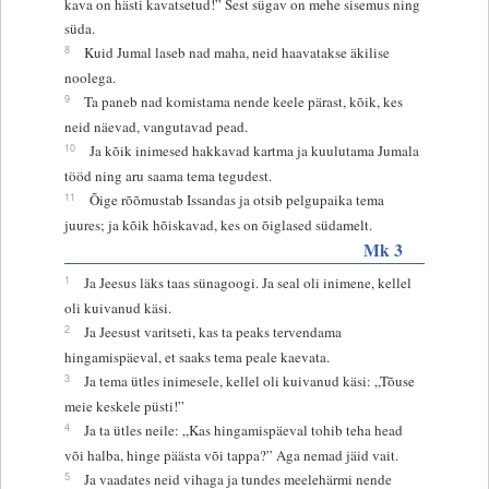
kava on hästi kavatsetud!” Sest sügav on mehe sisemus ning
süda.
8
Kuid Jumal laseb nad maha, neid haavatakse äkilise
noolega.
9
Ta paneb nad komistama nende keele pärast, kõik, kes
neid näevad, vangutavad pead.
10
Ja kõik inimesed hakkavad kartma ja kuulutama Jumala
tööd ning aru saama tema tegudest.
11
Õige rõõmustab Issandas ja otsib pelgupaika tema
juures; ja kõik hõiskavad, kes on õiglased südamelt.
Mk 3
1
Ja Jeesus läks taas sünagoogi. Ja seal oli inimene, kellel
oli kuivanud käsi.
2
Ja Jeesust varitseti, kas ta peaks tervendama
hingamispäeval, et saaks tema peale kaevata.
3
Ja tema ütles inimesele, kellel oli kuivanud käsi: „Tõuse
meie keskele püsti!”
4
Ja ta ütles neile: „Kas hingamispäeval tohib teha head
või halba, hinge päästa või tappa?” Aga nemad jäid vait.
5
Ja vaadates neid vihaga ja tundes meelehärmi nende