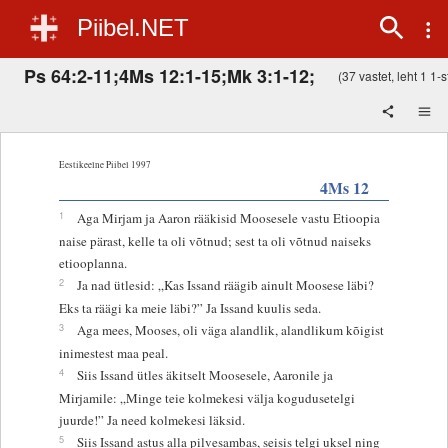
Piibel.NET
Ps 64:2-11;4Ms 12:1-15;Mk 3:1-12;
(37 vastet, leht 1 1-s
Eestikeelne Piibel 1997
4Ms 12
1
Aga Mirjam ja Aaron rääkisid Moosesele vastu Etioopia
naise pärast, kelle ta oli võtnud; sest ta oli võtnud naiseks
etiooplanna.
2
Ja nad ütlesid: „Kas Issand räägib ainult Moosese läbi?
Eks ta räägi ka meie läbi?” Ja Issand kuulis seda.
3
Aga mees, Mooses, oli väga alandlik, alandlikum kõigist
inimestest maa peal.
4
Siis Issand ütles äkitselt Moosesele, Aaronile ja
Mirjamile: „Minge teie kolmekesi välja kogudusetelgi
juurde!” Ja need kolmekesi läksid.
5
Siis Issand astus alla pilvesambas, seisis telgi uksel ning