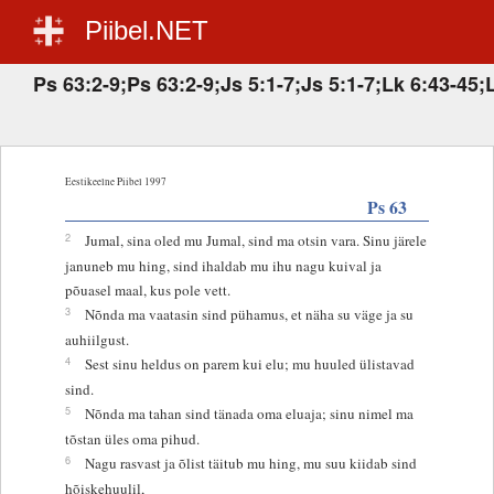
Piibel.NET
Ps 63:2-9;Ps 63:2-9;Js 5:1-7;Js 5:1-7;Lk 6:43-45;
Eestikeelne Piibel 1997
Ps 63
2
Jumal, sina oled mu Jumal, sind ma otsin vara. Sinu järele
januneb mu hing, sind ihaldab mu ihu nagu kuival ja
põuasel maal, kus pole vett.
3
Nõnda ma vaatasin sind pühamus, et näha su väge ja su
auhiilgust.
4
Sest sinu heldus on parem kui elu; mu huuled ülistavad
sind.
5
Nõnda ma tahan sind tänada oma eluaja; sinu nimel ma
tõstan üles oma pihud.
6
Nagu rasvast ja õlist täitub mu hing, mu suu kiidab sind
hõiskehuulil,