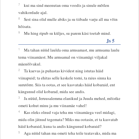
7
kui ma sind meenutan oma voodis ja sinule mõtlen
vahikordade ajal.
8
Sest sina olid mulle abiks ja su tiibade varju all ma võin
hõisata.
9
Mu hing ripub su küljes, su parem käsi toetab mind.
Js 5
1
Ma tahan nüüd laulda oma armsamast, mu armsama laulu
tema viinamäest. Mu armsamal on viinamägi viljakal
mäenõlvakul.
2
Ta kaevas ja puhastas kividest ning istutas häid
viinapuid; ta ehitas selle keskele torni, ta raius sinna ka
surutõrre. Siis ta ootas, et see kasvataks häid kobaraid, ent
kängunud olid kobarad, mida see andis.
3
Ja nüüd, Jeruusalemma elanikud ja Juuda mehed, mõistke
ometi kohut minu ja mu viinamäe vahel!
4
Kas oleks olnud vaja teha mu viinamäega veel midagi,
mida olin jätnud tegemata? Miks ma ootasin, et ta kasvatab
häid kobaraid, kuna ta andis kängunud kobaraid?
5
Aga nüüd tahan ma ometi teha teile teatavaks, mida ma