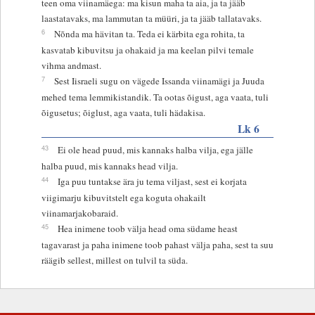
teen oma viinamäega: ma kisun maha ta aia, ja ta jääb
laastatavaks, ma lammutan ta müüri, ja ta jääb tallatavaks.
6
Nõnda ma hävitan ta. Teda ei kärbita ega rohita, ta
kasvatab kibuvitsu ja ohakaid ja ma keelan pilvi temale
vihma andmast.
7
Sest Iisraeli sugu on vägede Issanda viinamägi ja Juuda
mehed tema lemmikistandik. Ta ootas õigust, aga vaata, tuli
õigusetus; õiglust, aga vaata, tuli hädakisa.
Lk 6
43
Ei ole head puud, mis kannaks halba vilja, ega jälle
halba puud, mis kannaks head vilja.
44
Iga puu tuntakse ära ju tema viljast, sest ei korjata
viigimarju kibuvitstelt ega koguta ohakailt
viinamarjakobaraid.
45
Hea inimene toob välja head oma südame heast
tagavarast ja paha inimene toob pahast välja paha, sest ta suu
räägib sellest, millest on tulvil ta süda.