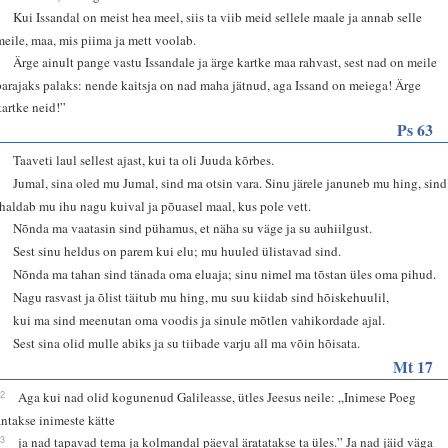
8
Kui Issandal on meist hea meel, siis ta viib meid sellele maale ja annab selle
meile, maa, mis piima ja mett voolab.
9
Ärge ainult pange vastu Issandale ja ärge kartke maa rahvast, sest nad on meile
parajaks palaks: nende kaitsja on nad maha jätnud, aga Issand on meiega! Ärge
kartke neid!”
Ps 63
1
Taaveti laul sellest ajast, kui ta oli Juuda kõrbes.
2
Jumal, sina oled mu Jumal, sind ma otsin vara. Sinu järele januneb mu hing, sind
ihaldab mu ihu nagu kuival ja põuasel maal, kus pole vett.
3
Nõnda ma vaatasin sind pühamus, et näha su väge ja su auhiilgust.
4
Sest sinu heldus on parem kui elu; mu huuled ülistavad sind.
5
Nõnda ma tahan sind tänada oma eluaja; sinu nimel ma tõstan üles oma pihud.
6
Nagu rasvast ja õlist täitub mu hing, mu suu kiidab sind hõiskehuulil,
7
kui ma sind meenutan oma voodis ja sinule mõtlen vahikordade ajal.
8
Sest sina olid mulle abiks ja su tiibade varju all ma võin hõisata.
Mt 17
22
Aga kui nad olid kogunenud Galileasse, ütles Jeesus neile: „Inimese Poeg
antakse inimeste kätte
23
ja nad tapavad tema ja kolmandal päeval äratatakse ta üles.” Ja nad jäid väga