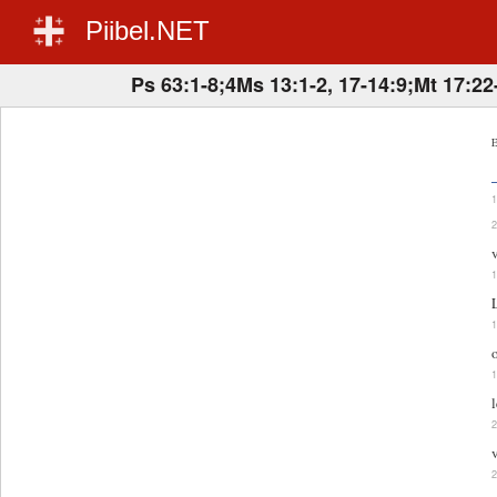
Piibel.NET
Ps 63:1-8;4Ms 13:1-2, 17-14:9;Mt 17:22
E