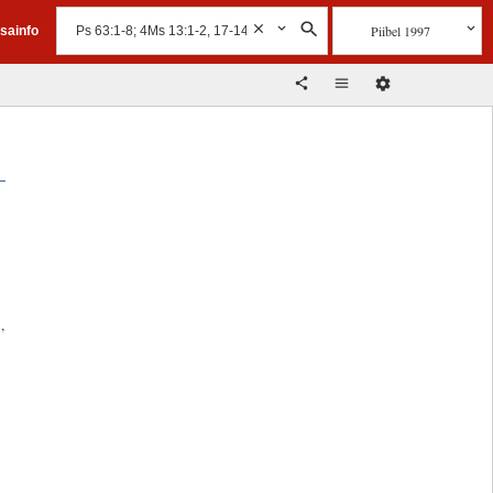
Piibel 1997
isainfo
,