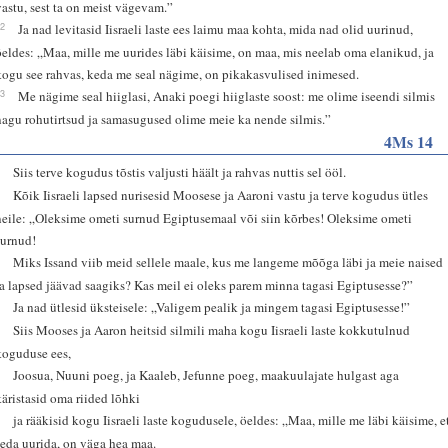
vastu, sest ta on meist vägevam.”
32
Ja nad levitasid Iisraeli laste ees laimu maa kohta, mida nad olid uurinud,
öeldes: „Maa, mille me uurides läbi käisime, on maa, mis neelab oma elanikud, ja
kogu see rahvas, keda me seal nägime, on pikakasvulised inimesed.
33
Me nägime seal hiiglasi, Anaki poegi hiiglaste soost: me olime iseendi silmis
nagu rohutirtsud ja samasugused olime meie ka nende silmis.”
4Ms 14
1
Siis terve kogudus tõstis valjusti häält ja rahvas nuttis sel ööl.
2
Kõik Iisraeli lapsed nurisesid Moosese ja Aaroni vastu ja terve kogudus ütles
neile: „Oleksime ometi surnud Egiptusemaal või siin kõrbes! Oleksime ometi
surnud!
3
Miks Issand viib meid sellele maale, kus me langeme mõõga läbi ja meie naised
ja lapsed jäävad saagiks? Kas meil ei oleks parem minna tagasi Egiptusesse?”
4
Ja nad ütlesid üksteisele: „Valigem pealik ja mingem tagasi Egiptusesse!”
5
Siis Mooses ja Aaron heitsid silmili maha kogu Iisraeli laste kokkutulnud
koguduse ees,
6
Joosua, Nuuni poeg, ja Kaaleb, Jefunne poeg, maakuulajate hulgast aga
käristasid oma riided lõhki
7
ja rääkisid kogu Iisraeli laste kogudusele, öeldes: „Maa, mille me läbi käisime, e
seda uurida, on väga hea maa.