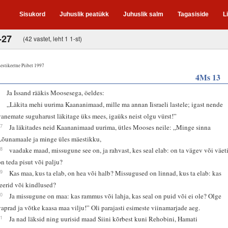
Sisukord
Juhuslik peatükk
Juhuslik salm
Tagasiside
L
-27
(42 vastet, leht 1 1-st)
estikeelne Piibel 1997
4Ms 13
1
Ja Issand rääkis Moosesega, öeldes:
2
„Läkita mehi uurima Kaananimaad, mille ma annan Iisraeli lastele; igast nende
vanemate suguharust läkitage üks mees, igaüks neist olgu vürst!”
17
Ja läkitades neid Kaananimaad uurima, ütles Mooses neile: „Minge sinna
Lõunamaale ja minge üles mäestikku,
18
vaadake maad, missugune see on, ja rahvast, kes seal elab: on ta vägev või väeti
on teda pisut või palju?
19
Kas maa, kus ta elab, on hea või halb? Missugused on linnad, kus ta elab: kas
leerid või kindlused?
20
Ja missugune on maa: kas rammus või lahja, kas seal on puid või ei ole? Olge
vaprad ja võtke kaasa maa vilju!” Oli parajasti esimeste viinamarjade aeg.
21
Ja nad läksid ning uurisid maad Siini kõrbest kuni Rehobini, Hamati