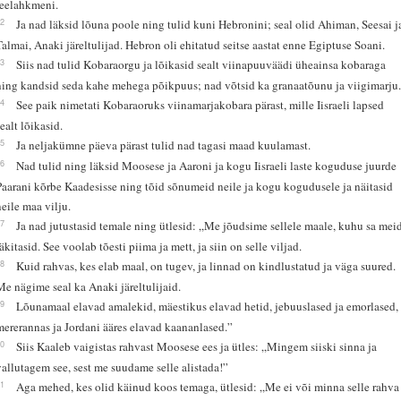
teelahkmeni.
22
Ja nad läksid lõuna poole ning tulid kuni Hebronini; seal olid Ahiman, Seesai j
Talmai, Anaki järeltulijad. Hebron oli ehitatud seitse aastat enne Egiptuse Soani.
23
Siis nad tulid Kobaraorgu ja lõikasid sealt viinapuuväädi üheainsa kobaraga
ning kandsid seda kahe mehega põikpuus; nad võtsid ka granaatõunu ja viigimarju
24
See paik nimetati Kobaraoruks viinamarjakobara pärast, mille Iisraeli lapsed
sealt lõikasid.
25
Ja neljakümne päeva pärast tulid nad tagasi maad kuulamast.
26
Nad tulid ning läksid Moosese ja Aaroni ja kogu Iisraeli laste koguduse juurde
Paarani kõrbe Kaadesisse ning tõid sõnumeid neile ja kogu kogudusele ja näitasid
neile maa vilju.
27
Ja nad jutustasid temale ning ütlesid: „Me jõudsime sellele maale, kuhu sa mei
läkitasid. See voolab tõesti piima ja mett, ja siin on selle viljad.
28
Kuid rahvas, kes elab maal, on tugev, ja linnad on kindlustatud ja väga suured.
Me nägime seal ka Anaki järeltulijaid.
29
Lõunamaal elavad amalekid, mäestikus elavad hetid, jebuuslased ja emorlased,
mererannas ja Jordani ääres elavad kaananlased.”
30
Siis Kaaleb vaigistas rahvast Moosese ees ja ütles: „Mingem siiski sinna ja
vallutagem see, sest me suudame selle alistada!”
31
Aga mehed, kes olid käinud koos temaga, ütlesid: „Me ei või minna selle rahva