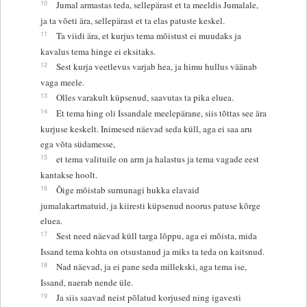
10
Jumal armastas teda, sellepärast et ta meeldis Jumalale,
ja ta võeti ära, sellepärast et ta elas patuste keskel.
11
Ta viidi ära, et kurjus tema mõistust ei muudaks ja
kavalus tema hinge ei eksitaks.
12
Sest kurja veetlevus varjab hea, ja himu hullus väänab
vaga meele.
13
Olles varakult küpsenud, saavutas ta pika eluea.
14
Et tema hing oli Issandale meelepärane, siis tõttas see ära
kurjuse keskelt. Inimesed näevad seda küll, aga ei saa aru
ega võta südamesse,
15
et tema valituile on arm ja halastus ja tema vagade eest
kantakse hoolt.
16
Õige mõistab surnunagi hukka elavaid
jumalakartmatuid, ja kiiresti küpsenud noorus patuse kõrge
eluea.
17
Sest need näevad küll targa lõppu, aga ei mõista, mida
Issand tema kohta on otsustanud ja miks ta teda on kaitsnud.
18
Nad näevad, ja ei pane seda millekski, aga tema ise,
Issand, naerab nende üle.
19
Ja siis saavad neist põlatud korjused ning igavesti