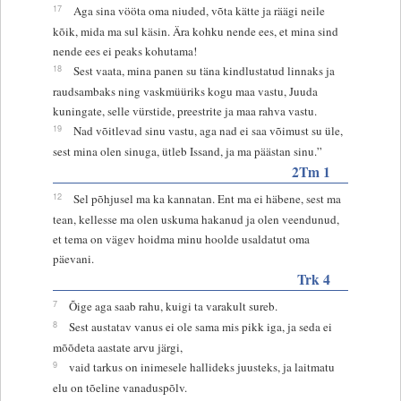
17
Aga sina vööta oma niuded, võta kätte ja räägi neile
kõik, mida ma sul käsin. Ära kohku nende ees, et mina sind
nende ees ei peaks kohutama!
18
Sest vaata, mina panen su täna kindlustatud linnaks ja
raudsambaks ning vaskmüüriks kogu maa vastu, Juuda
kuningate, selle vürstide, preestrite ja maa rahva vastu.
19
Nad võitlevad sinu vastu, aga nad ei saa võimust su üle,
sest mina olen sinuga, ütleb Issand, ja ma päästan sinu.”
2Tm 1
12
Sel põhjusel ma ka kannatan. Ent ma ei häbene, sest ma
tean, kellesse ma olen uskuma hakanud ja olen veendunud,
et tema on vägev hoidma minu hoolde usaldatut oma
päevani.
Trk 4
7
Õige aga saab rahu, kuigi ta varakult sureb.
8
Sest austatav vanus ei ole sama mis pikk iga, ja seda ei
mõõdeta aastate arvu järgi,
9
vaid tarkus on inimesele hallideks juusteks, ja laitmatu
elu on tõeline vanaduspõlv.