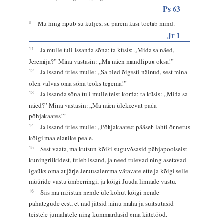
Ps 63
9
Mu hing ripub su küljes, su parem käsi toetab mind.
Jr 1
11
Ja mulle tuli Issanda sõna; ta küsis: „Mida sa näed,
Jeremija?” Mina vastasin: „Ma näen mandlipuu oksa!”
12
Ja Issand ütles mulle: „Sa oled õigesti näinud, sest mina
olen valvas oma sõna teoks tegema!”
13
Ja Issanda sõna tuli mulle teist korda; ta küsis: „Mida sa
näed?” Mina vastasin: „Ma näen ülekeevat pada
põhjakaares!”
14
Ja Issand ütles mulle: „Põhjakaarest pääseb lahti õnnetus
kõigi maa elanike peale.
15
Sest vaata, ma kutsun kõiki suguvõsasid põhjapoolseist
kuningriikidest, ütleb Issand, ja need tulevad ning asetavad
igaüks oma aujärje Jeruusalemma väravate ette ja kõigi selle
müüride vastu ümberringi, ja kõigi Juuda linnade vastu.
16
Siis ma mõistan nende üle kohut kõigi nende
pahategude eest, et nad jätsid minu maha ja suitsutasid
teistele jumalatele ning kummardasid oma kätetööd.