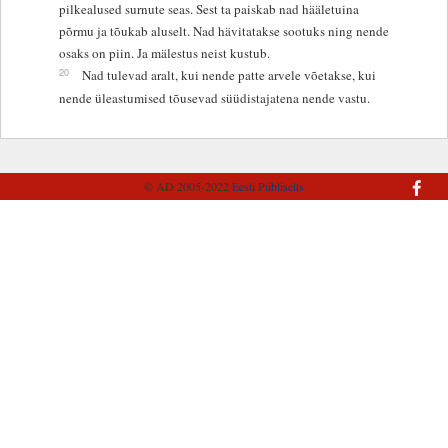
pilkealused surnute seas. Sest ta paiskab nad hääletuina
põrmu ja tõukab aluselt. Nad hävitatakse sootuks ning nende
osaks on piin. Ja mälestus neist kustub.
20
Nad tulevad aralt, kui nende patte arvele võetakse, kui
nende üleastumised tõusevad süüdistajatena nende vastu.
© AD 2005-2022
Eesti Piibliselts