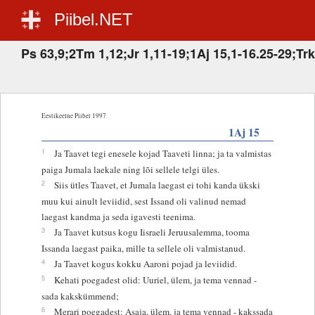
Piibel.NET
Ps 63,9;2Tm 1,12;Jr 1,11-19;1Aj 15,1-16.25-29;Trk
Eestikeelne Piibel 1997
1Aj 15
1
Ja Taavet tegi enesele kojad Taaveti linna; ja ta valmistas
paiga Jumala laekale ning lõi sellele telgi üles.
2
Siis ütles Taavet, et Jumala laegast ei tohi kanda ükski
muu kui ainult leviidid, sest Issand oli valinud nemad
laegast kandma ja seda igavesti teenima.
3
Ja Taavet kutsus kogu Iisraeli Jeruusalemma, tooma
Issanda laegast paika, mille ta sellele oli valmistanud.
4
Ja Taavet kogus kokku Aaroni pojad ja leviidid.
5
Kehati poegadest olid: Uuriel, ülem, ja tema vennad -
sada kakskümmend;
6
Merari poegadest: Asaja, ülem, ja tema vennad - kakssada