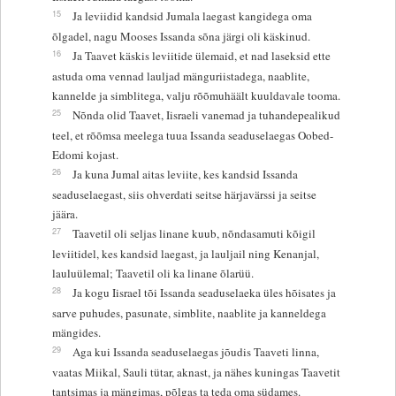
15
Ja leviidid kandsid Jumala laegast kangidega oma
õlgadel, nagu Mooses Issanda sõna järgi oli käskinud.
16
Ja Taavet käskis leviitide ülemaid, et nad laseksid ette
astuda oma vennad lauljad mänguriistadega, naablite,
kannelde ja simblitega, valju rõõmuhäält kuuldavale tooma.
25
Nõnda olid Taavet, Iisraeli vanemad ja tuhandepealikud
teel, et rõõmsa meelega tuua Issanda seaduselaegas Oobed-
Edomi kojast.
26
Ja kuna Jumal aitas leviite, kes kandsid Issanda
seaduselaegast, siis ohverdati seitse härjavärssi ja seitse
jäära.
27
Taavetil oli seljas linane kuub, nõndasamuti kõigil
leviitidel, kes kandsid laegast, ja lauljail ning Kenanjal,
lauluülemal; Taavetil oli ka linane õlarüü.
28
Ja kogu Iisrael tõi Issanda seaduselaeka üles hõisates ja
sarve puhudes, pasunate, simblite, naablite ja kanneldega
mängides.
29
Aga kui Issanda seaduselaegas jõudis Taaveti linna,
vaatas Miikal, Sauli tütar, aknast, ja nähes kuningas Taavetit
tantsimas ja mängimas, põlgas ta teda oma südames.