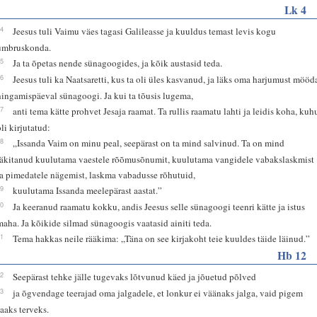
Lk 4
14
Jeesus tuli Vaimu väes tagasi Galileasse ja kuuldus temast levis kogu
ümbruskonda.
15
Ja ta õpetas nende sünagoogides, ja kõik austasid teda.
16
Jeesus tuli ka Naatsaretti, kus ta oli üles kasvanud, ja läks oma harjumust mööd
hingamispäeval sünagoogi. Ja kui ta tõusis lugema,
17
anti tema kätte prohvet Jesaja raamat. Ta rullis raamatu lahti ja leidis koha, kuh
oli kirjutatud:
18
„Issanda Vaim on minu peal, seepärast on ta mind salvinud. Ta on mind
läkitanud kuulutama vaestele rõõmusõnumit, kuulutama vangidele vabakslaskmist
ja pimedatele nägemist, laskma vabadusse rõhutuid,
19
kuulutama Issanda meelepärast aastat.”
20
Ja keeranud raamatu kokku, andis Jeesus selle sünagoogi teenri kätte ja istus
maha. Ja kõikide silmad sünagoogis vaatasid ainiti teda.
21
Tema hakkas neile rääkima: „Täna on see kirjakoht teie kuuldes täide läinud.”
Hb 12
12
Seepärast tehke jälle tugevaks lõtvunud käed ja jõuetud põlved
13
ja õgvendage teerajad oma jalgadele, et lonkur ei väänaks jalga, vaid pigem
saaks terveks.