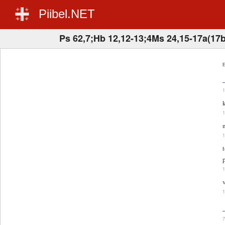
Piibel.NET
Ps 62,7;Hb 12,12-13;4Ms 24,15-17a(17b
E