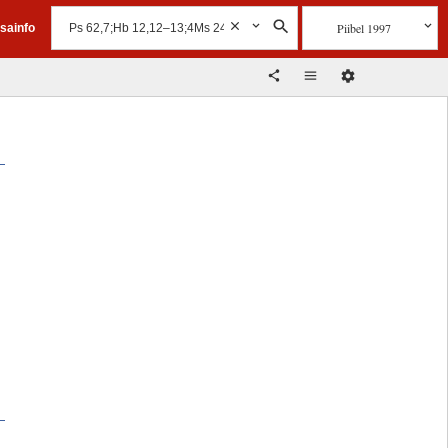
Piibel 1997
isainfo