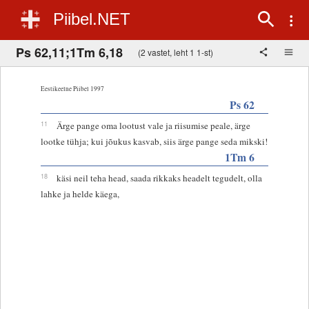
Piibel.NET
Ps 62,11;1Tm 6,18
(2 vastet, leht 1 1-st)
Eestikeelne Piibel 1997
Ps 62
11
Ärge pange oma lootust vale ja riisumise peale, ärge
lootke tühja; kui jõukus kasvab, siis ärge pange seda mikski!
1Tm 6
18
käsi neil teha head, saada rikkaks headelt tegudelt, olla
lahke ja helde käega,