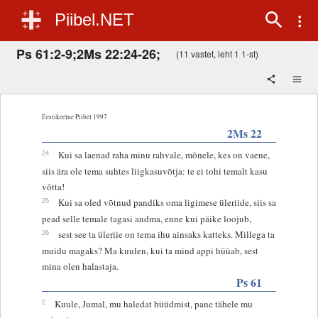
Piibel.NET
Ps 61:2-9;2Ms 22:24-26;
(11 vastet, leht 1 1-st)
Eestikeelne Piibel 1997
2Ms 22
24
Kui sa laenad raha minu rahvale, mõnele, kes on vaene,
siis ära ole tema suhtes liigkasuvõtja: te ei tohi temalt kasu
võtta!
25
Kui sa oled võtnud pandiks oma ligimese üleriide, siis sa
pead selle temale tagasi andma, enne kui päike loojub,
26
sest see ta üleriie on tema ihu ainsaks katteks. Millega ta
muidu magaks? Ma kuulen, kui ta mind appi hüüab, sest
mina olen halastaja.
Ps 61
2
Kuule, Jumal, mu haledat hüüdmist, pane tähele mu