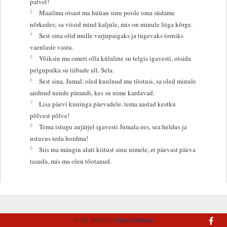
palvet!
3
Maailma otsast ma hüüan sinu poole oma südame
nõrkedes; sa viisid mind kaljule, mis on minule liiga kõrge.
4
Sest sina olid mulle varjupaigaks ja tugevaks torniks
vaenlaste vastu.
5
Võiksin ma ometi olla külaline su telgis igavesti, otsida
pelgupaika su tiibade all. Sela.
6
Sest sina, Jumal, oled kuulnud mu tõotusi, sa oled minule
andnud nende pärandi, kes su nime kardavad.
7
Lisa päevi kuninga päevadele, tema aastad kestku
põlvest põlve!
8
Tema istugu aujärjel igavesti Jumala ees, sea heldus ja
ustavus teda hoidma!
9
Siis ma mängin alati kiitust sinu nimele, et päevast päeva
tasuda, mis ma olen tõotanud.
© AD 2005-2022
Eesti Piibliselts