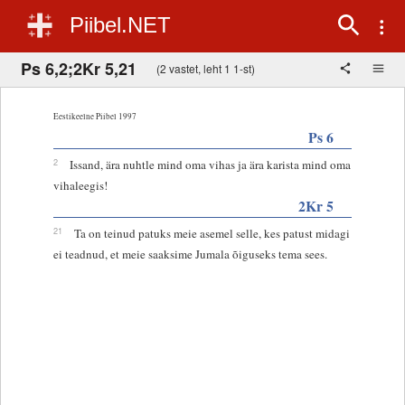
Piibel.NET
Ps 6,2;2Kr 5,21
(2 vastet, leht 1 1-st)
Eestikeelne Piibel 1997
Ps 6
2
Issand, ära nuhtle mind oma vihas ja ära karista mind oma
vihaleegis!
2Kr 5
21
Ta on teinud patuks meie asemel selle, kes patust midagi
ei teadnud, et meie saaksime Jumala õiguseks tema sees.