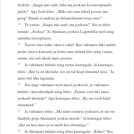
Joabile: „Saagu mis saab, luba ma jooksen ka etiooplasele
järele!” Aga Joab ütles: „Miks siis sina tahad joosta, mu
poeg? Sinule ei maksta ju rõõmusõnumi tooja tasu!”
23
Ta vastas: „Saagu mis saab, ma jooksen!” Siis ta ütles
temale: „Jookse!” Ja Ahimaats jooksis Lagendiku teed ning
möödus etiooplasest.
24
Taavet istus kahe värava vahel. Kui vahimees läks müüri
peale värava katusele ja tõstis oma silmad üles ning vaatas,
ennäe, siis tuli üksik mees joostes.
25
Ja vahimees hüüdis ning teatas kuningale. Ja kuningas
ütles: „Kui ta on üksinda, siis on tal head sõnumid suus.” Ja
mees tuli üha ligemale.
26
Siis nägi vahimees teist meest jooksvat; ja vahimees
hüüdis väravahoidjale ning ütles: „Ennäe, veel üks mees
jookseb üksinda!” Aga kuningas ütles: „Ka see toob häid
sõnumeid.”
27
Ja vahimees ütles: „Ma näen esimese jooksust, et see on
Saadoki poja Ahimaatsi jooksu moodi.” Ja kuningas ütles:
„See on hea mees ja ta tuleb hea sõnumiga.”
28
Ja Ahimaats hüüdis ning ütles kuningale: „Rahu!” Siis