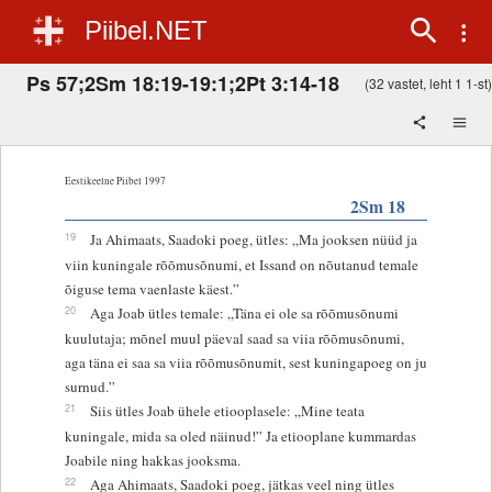
Piibel.NET
Ps 57;2Sm 18:19-19:1;2Pt 3:14-18
(32 vastet, leht 1 1-st)
Eestikeelne Piibel 1997
2Sm 18
19
Ja Ahimaats, Saadoki poeg, ütles: „Ma jooksen nüüd ja
viin kuningale rõõmusõnumi, et Issand on nõutanud temale
õiguse tema vaenlaste käest.”
20
Aga Joab ütles temale: „Täna ei ole sa rõõmusõnumi
kuulutaja; mõnel muul päeval saad sa viia rõõmusõnumi,
aga täna ei saa sa viia rõõmusõnumit, sest kuningapoeg on ju
surnud.”
21
Siis ütles Joab ühele etiooplasele: „Mine teata
kuningale, mida sa oled näinud!” Ja etiooplane kummardas
Joabile ning hakkas jooksma.
22
Aga Ahimaats, Saadoki poeg, jätkas veel ning ütles