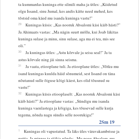
ta kummardas kuninga ette silmili maha ja ütles: „Kiidetud
olgu Issand, sinu Jumal, kes andis kätte need mehed, kes
tõstsid oma käed mu isanda kuninga vastu!”
29
Kuningas küsis: „Kas nooruk Absalomi käsi käib hästi?”
Ja Ahimaats vastas: „Ma nägin suurt möllu, kui Joab läkitas
kuninga sulase ja minu, sinu sulase, aga ma ei tea, mis see
oli.”
30
Ja kuningas ütles: „Astu kõrvale ja seisa seal!” Ja ta
astus kõrvale ning jäi sinna seisma.
31
Ja vaata, etiooplane tuli. Ja etiooplane ütles: „Võtku mu
isand kuningas kuulda häid sõnumeid, sest Issand on täna
nõutanud sulle õiguse kõigi käest, kes olid tõusnud su
vastu!”
32
Kuningas küsis etiooplaselt: „Kas nooruk Absalomi käsi
käib hästi?” Ja etiooplane vastas: „Sündigu mu isanda
kuninga vaenlastega ja kõigiga, kes tõusevad sulle kurja
tegema, nõnda nagu sündis selle noorukiga!”
2Sm 19
1
Kuningas oli vapustatud. Ta läks üles väravakambrisse ja
nuttis. Ja minnes ta rääkis nõnda: „Mu poeg Absalom, mu