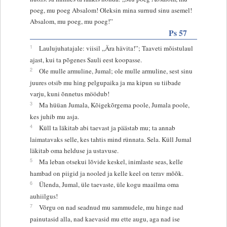
poeg, mu poeg Absalom! Oleksin mina surnud sinu asemel!
Absalom, mu poeg, mu poeg!”
Ps 57
1
Laulujuhatajale: viisil „Ära hävita!”; Taaveti mõistulaul
ajast, kui ta põgenes Sauli eest koopasse.
2
Ole mulle armuline, Jumal; ole mulle armuline, sest sinu
juures otsib mu hing pelgupaika ja ma kipun su tiibade
varju, kuni õnnetus möödub!
3
Ma hüüan Jumala, Kõigekõrgema poole, Jumala poole,
kes juhib mu asja.
4
Küll ta läkitab abi taevast ja päästab mu; ta annab
laimatavaks selle, kes tahtis mind rünnata. Sela. Küll Jumal
läkitab oma helduse ja ustavuse.
5
Ma leban otsekui lõvide keskel, inimlaste seas, kelle
hambad on piigid ja nooled ja kelle keel on terav mõõk.
6
Ülenda, Jumal, üle taevaste, üle kogu maailma oma
auhiilgus!
7
Võrgu on nad seadnud mu sammudele, mu hinge nad
painutasid alla, nad kaevasid mu ette augu, aga nad ise