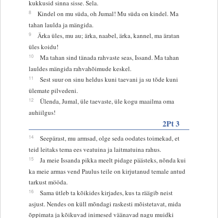
kukkusid sinna sisse. Sela.
8
Kindel on mu süda, oh Jumal! Mu süda on kindel. Ma
tahan laulda ja mängida.
9
Ärka üles, mu au; ärka, naabel, ärka, kannel, ma äratan
üles koidu!
10
Ma tahan sind tänada rahvaste seas, Issand. Ma tahan
lauldes mängida rahvahõimude keskel.
11
Sest suur on sinu heldus kuni taevani ja su tõde kuni
ülemate pilvedeni.
12
Ülenda, Jumal, üle taevaste, üle kogu maailma oma
auhiilgus!
2Pt 3
14
Seepärast, mu armsad, olge seda oodates toimekad, et
teid leitaks tema ees veatuina ja laitmatuina rahus.
15
Ja meie Issanda pikka meelt pidage päästeks, nõnda kui
ka meie armas vend Paulus teile on kirjutanud temale antud
tarkust mööda.
16
Sama ütleb ta kõikides kirjades, kus ta räägib neist
asjust. Nendes on küll mõndagi raskesti mõistetavat, mida
õppimata ja kõikuvad inimesed väänavad nagu muidki