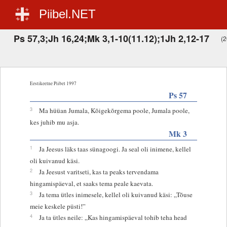
Piibel.NET
Ps 57,3;Jh 16,24;Mk 3,1-10(11.12);1Jh 2,12-17
(2
Eestikeelne Piibel 1997
Ps 57
3
Ma hüüan Jumala, Kõigekõrgema poole, Jumala poole,
kes juhib mu asja.
Mk 3
1
Ja Jeesus läks taas sünagoogi. Ja seal oli inimene, kellel
oli kuivanud käsi.
2
Ja Jeesust varitseti, kas ta peaks tervendama
hingamispäeval, et saaks tema peale kaevata.
3
Ja tema ütles inimesele, kellel oli kuivanud käsi: „Tõuse
meie keskele püsti!”
4
Ja ta ütles neile: „Kas hingamispäeval tohib teha head