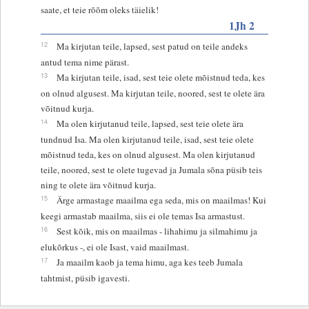
saate, et teie rõõm oleks täielik!
1Jh 2
12
Ma kirjutan teile, lapsed, sest patud on teile andeks
antud tema nime pärast.
13
Ma kirjutan teile, isad, sest teie olete mõistnud teda, kes
on olnud algusest. Ma kirjutan teile, noored, sest te olete ära
võitnud kurja.
14
Ma olen kirjutanud teile, lapsed, sest teie olete ära
tundnud Isa. Ma olen kirjutanud teile, isad, sest teie olete
mõistnud teda, kes on olnud algusest. Ma olen kirjutanud
teile, noored, sest te olete tugevad ja Jumala sõna püsib teis
ning te olete ära võitnud kurja.
15
Ärge armastage maailma ega seda, mis on maailmas! Kui
keegi armastab maailma, siis ei ole temas Isa armastust.
16
Sest kõik, mis on maailmas - lihahimu ja silmahimu ja
elukõrkus -, ei ole Isast, vaid maailmast.
17
Ja maailm kaob ja tema himu, aga kes teeb Jumala
tahtmist, püsib igavesti.