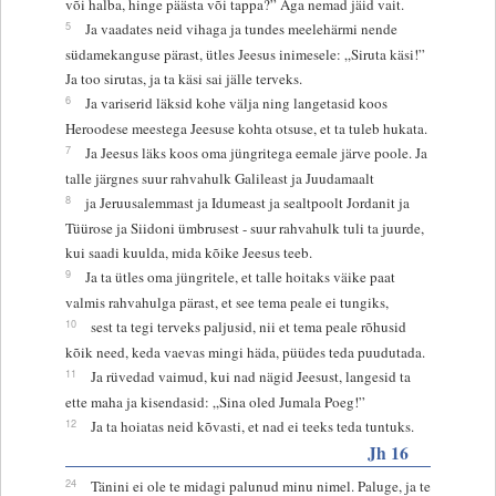
või halba, hinge päästa või tappa?” Aga nemad jäid vait.
5
Ja vaadates neid vihaga ja tundes meelehärmi nende
südamekanguse pärast, ütles Jeesus inimesele: „Siruta käsi!”
Ja too sirutas, ja ta käsi sai jälle terveks.
6
Ja variserid läksid kohe välja ning langetasid koos
Heroodese meestega Jeesuse kohta otsuse, et ta tuleb hukata.
7
Ja Jeesus läks koos oma jüngritega eemale järve poole. Ja
talle järgnes suur rahvahulk Galileast ja Juudamaalt
8
ja Jeruusalemmast ja Idumeast ja sealtpoolt Jordanit ja
Tüürose ja Siidoni ümbrusest - suur rahvahulk tuli ta juurde,
kui saadi kuulda, mida kõike Jeesus teeb.
9
Ja ta ütles oma jüngritele, et talle hoitaks väike paat
valmis rahvahulga pärast, et see tema peale ei tungiks,
10
sest ta tegi terveks paljusid, nii et tema peale rõhusid
kõik need, keda vaevas mingi häda, püüdes teda puudutada.
11
Ja rüvedad vaimud, kui nad nägid Jeesust, langesid ta
ette maha ja kisendasid: „Sina oled Jumala Poeg!”
12
Ja ta hoiatas neid kõvasti, et nad ei teeks teda tuntuks.
Jh 16
24
Tänini ei ole te midagi palunud minu nimel. Paluge, ja te