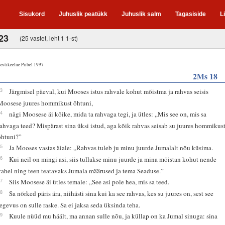
Sisukord
Juhuslik peatükk
Juhuslik salm
Tagasiside
L
23
(25 vastet, leht 1 1-st)
estikeelne Piibel 1997
2Ms 18
13
Järgmisel päeval, kui Mooses istus rahvale kohut mõistma ja rahvas seisis
Moosese juures hommikust õhtuni,
14
nägi Moosese äi kõike, mida ta rahvaga tegi, ja ütles: „Mis see on, mis sa
rahvaga teed? Mispärast sina üksi istud, aga kõik rahvas seisab su juures hommikus
õhtuni?”
15
Ja Mooses vastas äiale: „Rahvas tuleb ju minu juurde Jumalalt nõu küsima.
16
Kui neil on mingi asi, siis tullakse minu juurde ja mina mõistan kohut nende
vahel ning teen teatavaks Jumala määrused ja tema Seaduse.”
17
Siis Moosese äi ütles temale: „See asi pole hea, mis sa teed.
18
Sa nõrked päris ära, niihästi sina kui ka see rahvas, kes su juures on, sest see
tegevus on sulle raske. Sa ei jaksa seda üksinda teha.
19
Kuule nüüd mu häält, ma annan sulle nõu, ja küllap on ka Jumal sinuga: sina