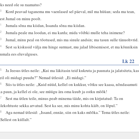
eks need ole su raamatus?
10
Kord peavad taganema mu vaenlased sel päeval, mil ma hüüan; seda ma tean,
sest Jumal on minu poolt.
11
Jumala sõna ma kiidan, Issanda sõna ma kiidan.
12
Jumala peale ma loodan, ei ma karda; mida võibki mulle teha inimene?
13
Jumal, minu peal on tõotused, mis ma sinule andsin; ma tasun sulle tänuohvrid.
14
Sest sa kiskusid välja mu hinge surmast, mu jalad libisemisest, et ma kõnniksin
Jumala ees eluvalguses.
Lk 22
35
Ja Jeesus ütles neile: „Kui ma läkitasin teid kukruta ja paunata ja jalatsiteta, ka
teil oli midagi puudu?” Nemad ütlesid: „Ei midagi.”
36
Siis ta ütles neile: „Kuid nüüd, kellel on kukkur, võtku see kaasa, nõndasamuti
ka paun, ja kellel ei ole, see müügu ära oma kuub ja ostku mõõk!
37
Sest ma ütlen teile, minus peab minema täide, mis on kirjutatud: Ta on
ülekohtuste sekka arvatud. Sest ka see, mis minu kohta käib, on lõpul.”
38
Aga nemad ütlesid: „Issand, ennäe, siin on kaks mõõka.” Tema ütles neile:
„Sellest on küllalt.”