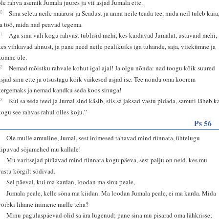
ole rahva asemik Jumala juures ja vii asjad Jumala ette.
20
Sina seleta neile määrusi ja Seadust ja anna neile teada tee, mida neil tuleb käia
ja töö, mida nad peavad tegema.
21
Aga sina vali kogu rahvast tublisid mehi, kes kardavad Jumalat, ustavaid mehi,
kes vihkavad ahnust, ja pane need neile pealikuiks iga tuhande, saja, viiekümne ja
kümne üle.
22
Nemad mõistku rahvale kohut igal ajal! Ja olgu nõnda: nad toogu kõik suured
asjad sinu ette ja otsustagu kõik väikesed asjad ise. Tee nõnda oma koorem
kergemaks ja nemad kandku seda koos sinuga!
23
Kui sa seda teed ja Jumal sind käsib, siis sa jaksad vastu pidada, samuti läheb k
kogu see rahvas rahul olles koju.”
Ps 56
2
Ole mulle armuline, Jumal, sest inimesed tahavad mind rünnata, ühtelugu
kipuvad sõjamehed mu kallale!
3
Mu varitsejad püüavad mind rünnata kogu päeva, sest palju on neid, kes mu
vastu kõrgilt sõdivad.
4
Sel päeval, kui ma kardan, loodan ma sinu peale,
5
Jumala peale, kelle sõna ma kiidan. Ma loodan Jumala peale, ei ma karda. Mida
võibki lihane inimene mulle teha?
9
Minu pagulaspäevad olid sa ära lugenud; pane sina mu pisarad oma lähkrisse;