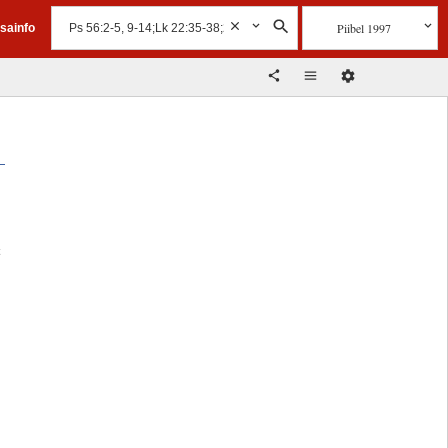
Piibel 1997
isainfo
t