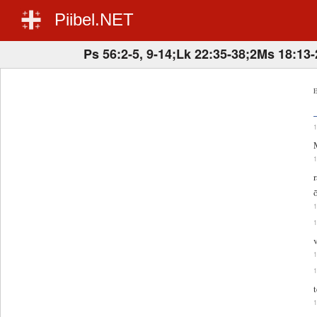
Piibel.NET
Ps 56:2-5, 9-14;Lk 22:35-38;2Ms 18:13-
E