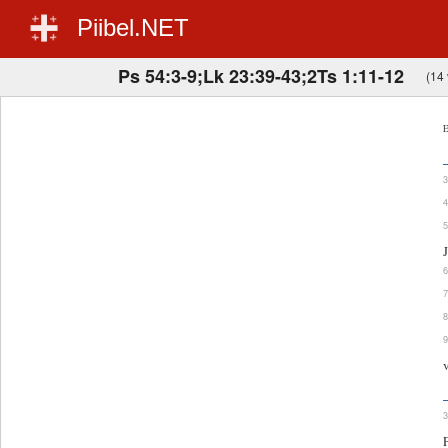
Piibel.NET
Ps 54:3-9;Lk 23:39-43;2Ts 1:11-12
(14 
E