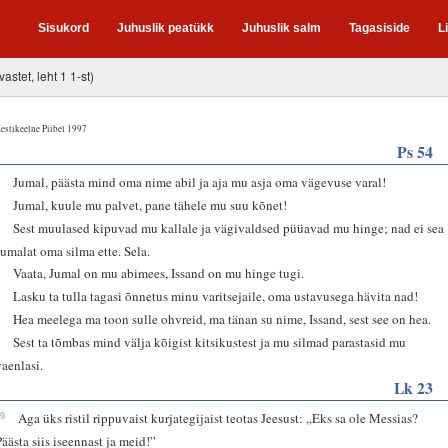
Sisukord
Juhuslik peatükk
Juhuslik salm
Tagasiside
L
vastet, leht 1 1-st)
estikeelne Piibel 1997
Ps 54
3
Jumal, päästa mind oma nime abil ja aja mu asja oma vägevuse varal!
4
Jumal, kuule mu palvet, pane tähele mu suu kõnet!
5
Sest muulased kipuvad mu kallale ja vägivaldsed püüavad mu hinge; nad ei sea
Jumalat oma silma ette. Sela.
6
Vaata, Jumal on mu abimees, Issand on mu hinge tugi.
7
Lasku ta tulla tagasi õnnetus minu varitsejaile, oma ustavusega hävita nad!
8
Hea meelega ma toon sulle ohvreid, ma tänan su nime, Issand, sest see on hea.
9
Sest ta tõmbas mind välja kõigist kitsikustest ja mu silmad parastasid mu
vaenlasi.
Lk 23
39
Aga üks ristil rippuvaist kurjategijaist teotas Jeesust: „Eks sa ole Messias?
Päästa siis iseennast ja meid!”