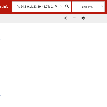
Piibel 1997
isainfo