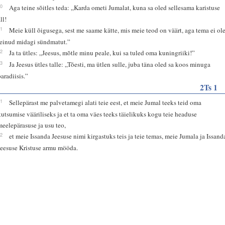
40
Aga teine sõitles teda: „Karda ometi Jumalat, kuna sa oled sellesama karistuse
ll!
41
Meie küll õigusega, sest me saame kätte, mis meie teod on väärt, aga tema ei ol
teinud midagi sündmatut.”
42
Ja ta ütles: „Jeesus, mõtle minu peale, kui sa tuled oma kuningriiki!”
43
Ja Jeesus ütles talle: „Tõesti, ma ütlen sulle, juba täna oled sa koos minuga
paradiisis.”
2Ts 1
11
Sellepärast me palvetamegi alati teie eest, et meie Jumal teeks teid oma
kutsumise vääriliseks ja et ta oma väes teeks täielikuks kogu teie headuse
meelepärasuse ja usu teo,
12
et meie Issanda Jeesuse nimi kirgastuks teis ja teie temas, meie Jumala ja Issand
Jeesuse Kristuse armu mööda.