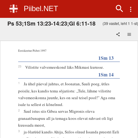
Piibel.NET
Ps 53;1Sm 13:23-14:23;Gl 6:11-18
(39 vastet, leht 1 1-st
Eestikeelne Piibel 1997
1Sm 13
23
Vilistite valvemeeskond läks Mikmasi kurusse.
1Sm 14
1
Ja ühel päeval juhtus, et Joonatan, Sauli poeg, ütles
poisile, kes kandis tema sõjariistu: „Tule, lähme vilistite
valvemeeskonna juurde, kes on seal teisel pool!” Aga oma
isale ta sellest ei kõnelnud.
2
Saul istus siis Gibea servas Migronis oleva
granaatõunapuu all ja temaga koos olevat rahvast oli ligi
kuussada meest,
3
ja õlarüüd kandis Ahija, Siilos olnud Issanda preestri Eeli