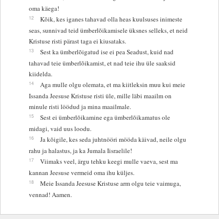
oma käega!
12
Kõik, kes iganes tahavad olla heas kuulsuses inimeste
seas, sunnivad teid ümberlõikamisele üksnes selleks, et neid
Kristuse risti pärast taga ei kiusataks.
13
Sest ka ümberlõigatud ise ei pea Seadust, kuid nad
tahavad teie ümberlõikamist, et nad teie ihu üle saaksid
kiidelda.
14
Aga mulle olgu olemata, et ma kiitleksin muu kui meie
Issanda Jeesuse Kristuse risti üle, mille läbi maailm on
minule risti löödud ja mina maailmale.
15
Sest ei ümberlõikamine ega ümberlõikamatus ole
midagi, vaid uus loodu.
16
Ja kõigile, kes seda juhtnööri mööda käivad, neile olgu
rahu ja halastus, ja ka Jumala Iisraelile!
17
Viimaks veel, ärgu tehku keegi mulle vaeva, sest ma
kannan Jeesuse vermeid oma ihu küljes.
18
Meie Issanda Jeesuse Kristuse arm olgu teie vaimuga,
vennad! Aamen.