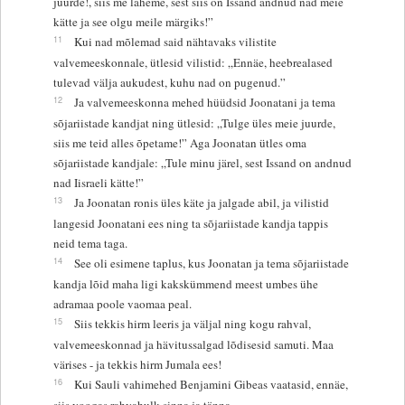
juurde!, siis me läheme, sest siis on Issand andnud nad meie
kätte ja see olgu meile märgiks!”
11
Kui nad mõlemad said nähtavaks vilistite
valvemeeskonnale, ütlesid vilistid: „Ennäe, heebrealased
tulevad välja aukudest, kuhu nad on pugenud.”
12
Ja valvemeeskonna mehed hüüdsid Joonatani ja tema
sõjariistade kandjat ning ütlesid: „Tulge üles meie juurde,
siis me teid alles õpetame!” Aga Joonatan ütles oma
sõjariistade kandjale: „Tule minu järel, sest Issand on andnud
nad Iisraeli kätte!”
13
Ja Joonatan ronis üles käte ja jalgade abil, ja vilistid
langesid Joonatani ees ning ta sõjariistade kandja tappis
neid tema taga.
14
See oli esimene taplus, kus Joonatan ja tema sõjariistade
kandja lõid maha ligi kakskümmend meest umbes ühe
adramaa poole vaomaa peal.
15
Siis tekkis hirm leeris ja väljal ning kogu rahval,
valvemeeskonnad ja hävitussalgad lõdisesid samuti. Maa
värises - ja tekkis hirm Jumala ees!
16
Kui Sauli vahimehed Benjamini Gibeas vaatasid, ennäe,
siis voogas rahvahulk sinna ja tänna.