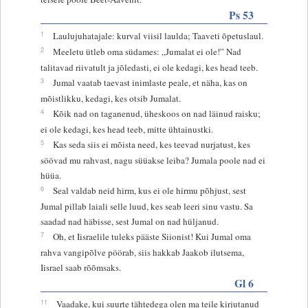
Ps 53
1
Laulujuhatajale: kurval viisil laulda; Taaveti õpetuslaul.
2
Meeletu ütleb oma südames: „Jumalat ei ole!” Nad
talitavad riivatult ja jõledasti, ei ole kedagi, kes head teeb.
3
Jumal vaatab taevast inimlaste peale, et näha, kas on
mõistlikku, kedagi, kes otsib Jumalat.
4
Kõik nad on taganenud, üheskoos on nad läinud raisku;
ei ole kedagi, kes head teeb, mitte ühtainustki.
5
Kas seda siis ei mõista need, kes teevad nurjatust, kes
söövad mu rahvast, nagu süüakse leiba? Jumala poole nad ei
hüüa.
6
Seal valdab neid hirm, kus ei ole hirmu põhjust, sest
Jumal pillab laiali selle luud, kes seab leeri sinu vastu. Sa
saadad nad häbisse, sest Jumal on nad hüljanud.
7
Oh, et Iisraelile tuleks pääste Siionist! Kui Jumal oma
rahva vangipõlve pöörab, siis hakkab Jaakob ilutsema,
Iisrael saab rõõmsaks.
Gl 6
11
Vaadake, kui suurte tähtedega olen ma teile kirjutanud