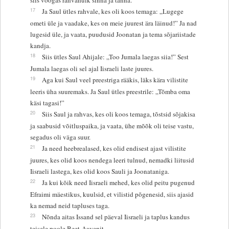
17
Ja Saul ütles rahvale, kes oli koos temaga: „Lugege
ometi üle ja vaadake, kes on meie juurest ära läinud!” Ja nad
lugesid üle, ja vaata, puudusid Joonatan ja tema sõjariistade
kandja.
18
Siis ütles Saul Ahijale: „Too Jumala laegas siia!” Sest
Jumala laegas oli sel ajal Iisraeli laste juures.
19
Aga kui Saul veel preestriga rääkis, läks kära vilistite
leeris üha suuremaks. Ja Saul ütles preestrile: „Tõmba oma
käsi tagasi!”
20
Siis Saul ja rahvas, kes oli koos temaga, tõstsid sõjakisa
ja saabusid võitluspaika, ja vaata, ühe mõõk oli teise vastu,
segadus oli väga suur.
21
Ja need heebrealased, kes olid endisest ajast vilistite
juures, kes olid koos nendega leeri tulnud, nemadki liitusid
Iisraeli lastega, kes olid koos Sauli ja Joonataniga.
22
Ja kui kõik need Iisraeli mehed, kes olid peitu pugenud
Efraimi mäestikus, kuulsid, et vilistid põgenesid, siis ajasid
ka nemad neid tapluses taga.
23
Nõnda aitas Issand sel päeval Iisraeli ja taplus kandus
teisele poole Beet-Aavenit.