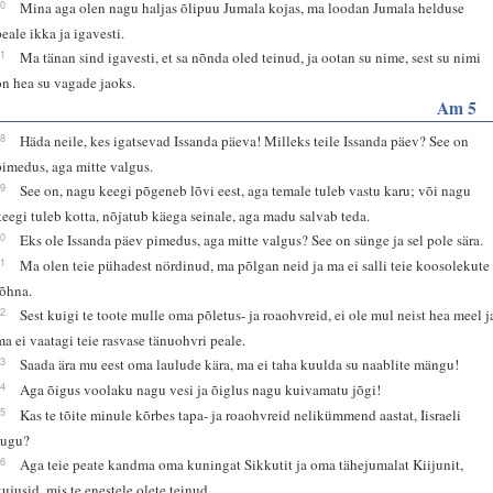
10
Mina aga olen nagu haljas õlipuu Jumala kojas, ma loodan Jumala helduse
peale ikka ja igavesti.
11
Ma tänan sind igavesti, et sa nõnda oled teinud, ja ootan su nime, sest su nimi
on hea su vagade jaoks.
Am 5
18
Häda neile, kes igatsevad Issanda päeva! Milleks teile Issanda päev? See on
pimedus, aga mitte valgus.
19
See on, nagu keegi põgeneb lõvi eest, aga temale tuleb vastu karu; või nagu
keegi tuleb kotta, nõjatub käega seinale, aga madu salvab teda.
20
Eks ole Issanda päev pimedus, aga mitte valgus? See on sünge ja sel pole sära.
21
Ma olen teie pühadest nördinud, ma põlgan neid ja ma ei salli teie koosolekute
lõhna.
22
Sest kuigi te toote mulle oma põletus- ja roaohvreid, ei ole mul neist hea meel j
ma ei vaatagi teie rasvase tänuohvri peale.
23
Saada ära mu eest oma laulude kära, ma ei taha kuulda su naablite mängu!
24
Aga õigus voolaku nagu vesi ja õiglus nagu kuivamatu jõgi!
25
Kas te tõite minule kõrbes tapa- ja roaohvreid nelikümmend aastat, Iisraeli
sugu?
26
Aga teie peate kandma oma kuningat Sikkutit ja oma tähejumalat Kiijunit,
kujusid, mis te enestele olete teinud.