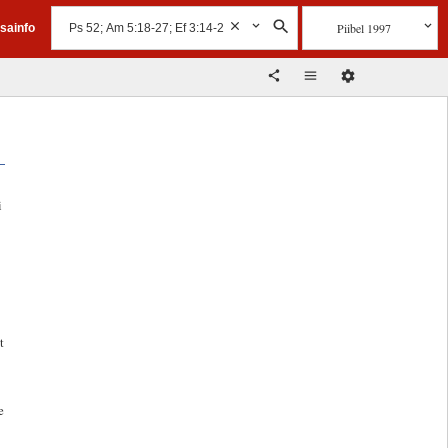
Piibel 1997
isainfo
i
t
e