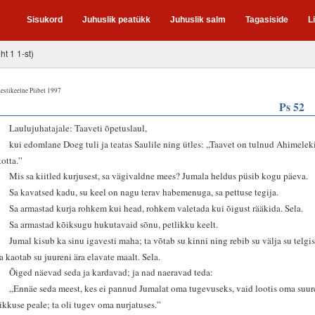
Sisukord
Juhuslik peatükk
Juhuslik salm
Tagasiside
L
ht 1 1-st)
estikeelne Piibel 1997
Ps 52
1
Laulujuhatajale: Taaveti õpetuslaul,
2
kui edomlane Doeg tuli ja teatas Saulile ning ütles: „Taavet on tulnud Ahimelek
kotta.”
3
Mis sa kiitled kurjusest, sa vägivaldne mees? Jumala heldus püsib kogu päeva.
4
Sa kavatsed kadu, su keel on nagu terav habemenuga, sa pettuse tegija.
5
Sa armastad kurja rohkem kui head, rohkem valetada kui õigust rääkida. Sela.
6
Sa armastad kõiksugu hukutavaid sõnu, petlikku keelt.
7
Jumal kisub ka sinu igavesti maha; ta võtab su kinni ning rebib su välja su telgis
ja kaotab su juureni ära elavate maalt. Sela.
8
Õiged näevad seda ja kardavad; ja nad naeravad teda:
9
„Ennäe seda meest, kes ei pannud Jumalat oma tugevuseks, vaid lootis oma suur
rikkuse peale; ta oli tugev oma nurjatuses.”