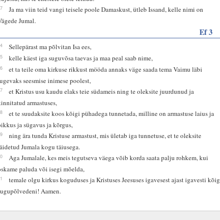
27
Ja ma viin teid vangi teisele poole Damaskust, ütleb Issand, kelle nimi on
Vägede Jumal.
Ef 3
14
Sellepärast ma põlvitan Isa ees,
15
kelle käest iga suguvõsa taevas ja maa peal saab nime,
16
et ta teile oma kirkuse rikkust mööda annaks väge saada tema Vaimu läbi
tugevaks seesmise inimese poolest,
17
et Kristus usu kaudu elaks teie südameis ning te oleksite juurdunud ja
kinnitatud armastuses,
18
et te suudaksite koos kõigi pühadega tunnetada, milline on armastuse laius ja
pikkus ja sügavus ja kõrgus,
19
ning ära tunda Kristuse armastust, mis ületab iga tunnetuse, et te oleksite
täidetud Jumala kogu täiusega.
20
Aga Jumalale, kes meis tegutseva väega võib korda saata palju rohkem, kui
oskame paluda või isegi mõelda,
21
temale olgu kirkus koguduses ja Kristuses Jeesuses igavesest ajast igavesti kõig
sugupõlvedeni! Aamen.