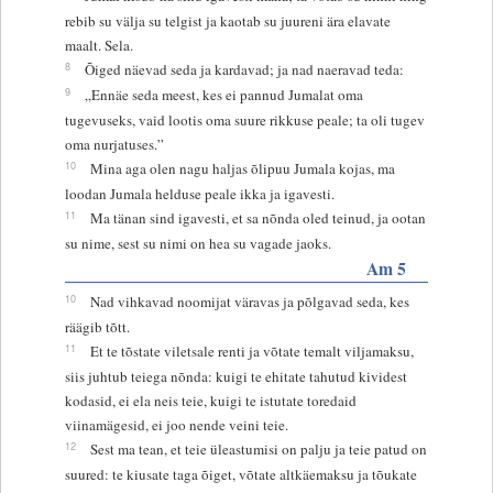
rebib su välja su telgist ja kaotab su juureni ära elavate
maalt. Sela.
8
Õiged näevad seda ja kardavad; ja nad naeravad teda:
9
„Ennäe seda meest, kes ei pannud Jumalat oma
tugevuseks, vaid lootis oma suure rikkuse peale; ta oli tugev
oma nurjatuses.”
10
Mina aga olen nagu haljas õlipuu Jumala kojas, ma
loodan Jumala helduse peale ikka ja igavesti.
11
Ma tänan sind igavesti, et sa nõnda oled teinud, ja ootan
su nime, sest su nimi on hea su vagade jaoks.
Am 5
10
Nad vihkavad noomijat väravas ja põlgavad seda, kes
räägib tõtt.
11
Et te tõstate viletsale renti ja võtate temalt viljamaksu,
siis juhtub teiega nõnda: kuigi te ehitate tahutud kividest
kodasid, ei ela neis teie, kuigi te istutate toredaid
viinamägesid, ei joo nende veini teie.
12
Sest ma tean, et teie üleastumisi on palju ja teie patud on
suured: te kiusate taga õiget, võtate altkäemaksu ja tõukate