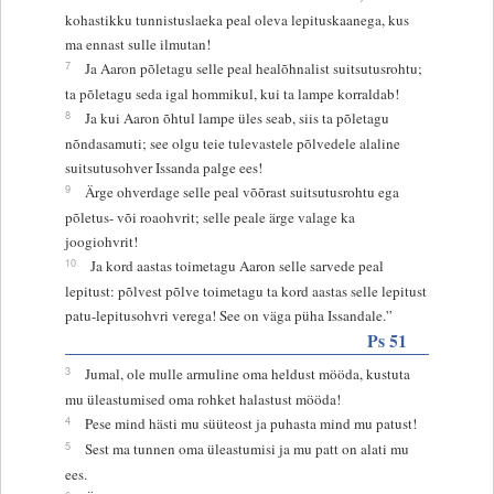
kohastikku tunnistuslaeka peal oleva lepituskaanega, kus
ma ennast sulle ilmutan!
7
Ja Aaron põletagu selle peal healõhnalist suitsutusrohtu;
ta põletagu seda igal hommikul, kui ta lampe korraldab!
8
Ja kui Aaron õhtul lampe üles seab, siis ta põletagu
nõndasamuti; see olgu teie tulevastele põlvedele alaline
suitsutusohver Issanda palge ees!
9
Ärge ohverdage selle peal võõrast suitsutusrohtu ega
põletus- või roaohvrit; selle peale ärge valage ka
joogiohvrit!
10
Ja kord aastas toimetagu Aaron selle sarvede peal
lepitust: põlvest põlve toimetagu ta kord aastas selle lepitust
patu-lepitusohvri verega! See on väga püha Issandale.”
Ps 51
3
Jumal, ole mulle armuline oma heldust mööda, kustuta
mu üleastumised oma rohket halastust mööda!
4
Pese mind hästi mu süüteost ja puhasta mind mu patust!
5
Sest ma tunnen oma üleastumisi ja mu patt on alati mu
ees.