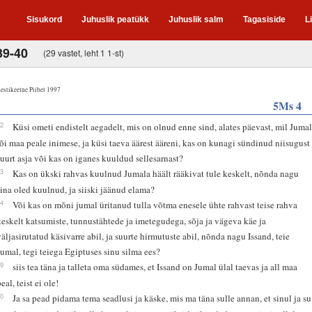
Sisukord
Juhuslik peatükk
Juhuslik salm
Tagasiside
L
39-40
(29 vastet, leht 1 1-st)
estikeelne Piibel 1997
5Ms 4
32
Küsi ometi endistelt aegadelt, mis on olnud enne sind, alates päevast, mil Juma
lõi maa peale inimese, ja küsi taeva äärest ääreni, kas on kunagi sündinud niisugust
suurt asja või kas on iganes kuuldud sellesarnast?
33
Kas on ükski rahvas kuulnud Jumala häält rääkivat tule keskelt, nõnda nagu
sina oled kuulnud, ja siiski jäänud elama?
34
Või kas on mõni jumal üritanud tulla võtma enesele ühte rahvast teise rahva
keskelt katsumiste, tunnustähtede ja imetegudega, sõja ja vägeva käe ja
väljasirutatud käsivarre abil, ja suurte hirmutuste abil, nõnda nagu Issand, teie
Jumal, tegi teiega Egiptuses sinu silma ees?
39
siis tea täna ja talleta oma südames, et Issand on Jumal ülal taevas ja all maa
eal, teist ei ole!
40
Ja sa pead pidama tema seadlusi ja käske, mis ma täna sulle annan, et sinul ja su