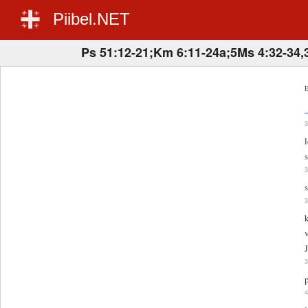
Piibel.NET
Ps 51:12-21;Km 6:11-24a;5Ms 4:32-34,
E
p