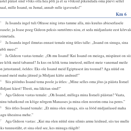
lastel pärast sind võiks olla hea põli ja et sa võiksid pikendada oma päevi sellel
maal, mille Issand, su Jumal, annab sulle igaveseks!”
Km 6
11
Ja Issanda ingel tuli Ofrasse ning istus tamme alla, mis kuulus abieserlasele
Joasele; ja Joase poeg Gideon peksis surutõrres nisu, et seda midjanlaste eest kõrval
toimetada.
12
Ja Issanda ingel ilmutas ennast temale ning ütles talle: „Issand on sinuga, sina
tubli mees!”
13
Ja Gideon vastas temale: „Oh mu Issand! Kui Issand on meiega, mispärast on sii
see kõik meid tabanud? Ja kus on kõik tema imeteod, millest meie vanemad meile
on jutustanud, öeldes: Eks ole Issand meid Egiptusest ära toonud? Aga nüüd on
Issand meid maha jätnud ja Midjani kätte andnud!”
14
Siis pöördus Issand tema poole ja ütles: „Mine selles oma jõus ja päästa Iisrael
Midjani käest! Tõesti, ma läkitan sind!”
15
Aga Gideon vastas temale: „Oh Issand, millega mina Iisraeli päästan? Vaata,
minu tuhatkond on kõige nõrgem Manasses ja mina olen noorim oma isa peres.”
16
Siis ütles Issand temale: „Et mina olen sinuga, siis sa lööd midjanlased maha
nagu üheainsa mehe.”
17
Aga Gideon vastas: „Kui ma olen nüüd sinu silmis armu leidnud, siis tee mulle
üks tunnustäht, et sina oled see, kes minuga räägib!