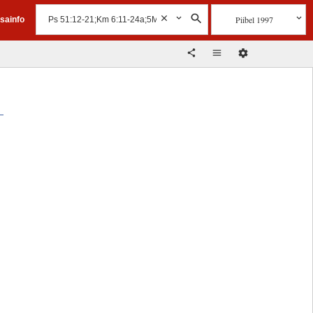
Piibel 1997
isainfo
l