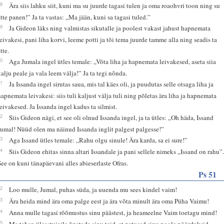
18
Ära siis lahku siit, kuni ma su juurde tagasi tulen ja oma roaohvri toon ning su
ette panen!” Ja ta vastas: „Ma jään, kuni sa tagasi tuled.”
19
Ja Gideon läks ning valmistas sikutalle ja poolest vakast jahust hapnemata
leivakesi, pani liha korvi, leeme potti ja tõi tema juurde tamme alla ning seadis ta
tte.
20
Aga Jumala ingel ütles temale: „Võta liha ja hapnemata leivakesed, aseta siia
kalju peale ja vala leem välja!” Ja ta tegi nõnda.
21
Ja Issanda ingel sirutas saua, mis tal käes oli, ja puudutas selle otsaga liha ja
hapnemata leivakesi: siis tuli kaljust välja tuli ning põletas ära liha ja hapnemata
leivakesed. Ja Issanda ingel kadus ta silmist.
22
Siis Gideon nägi, et see oli olnud Issanda ingel, ja ta ütles: „Oh häda, Issand
Jumal! Nüüd olen ma näinud Issanda inglit palgest palgesse!”
23
Aga Issand ütles temale: „Rahu olgu sinule! Ära karda, sa ei sure!”
24
Siis Gideon ehitas sinna altari Issandale ja pani sellele nimeks „Issand on rahu”
See on kuni tänapäevani alles abieserlaste Ofras.
Ps 51
12
Loo mulle, Jumal, puhas süda, ja uuenda mu sees kindel vaim!
13
Ära heida mind ära oma palge eest ja ära võta minult ära oma Püha Vaimu!
14
Anna mulle tagasi rõõmustus sinu päästest, ja heameelne Vaim toetagu mind!
15
Ma tahan üleastujaile õpetada sinu teid, et patused sinu poole pöörduksid.