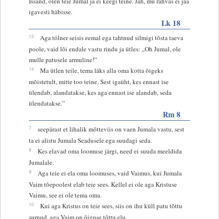
Issand, olen teie Jumal ja ei keegi teine. Jah, mu rahvas ei jää
igavesti häbisse.
Lk 18
13
Aga tölner seisis eemal ega tahtnud silmigi tõsta taeva
poole, vaid lõi endale vastu rindu ja ütles: „Oh Jumal, ole
mulle patusele armuline!”
14
Ma ütlen teile, tema läks alla oma kotta õigeks
mõistetult, mitte too teine. Sest igaüht, kes ennast ise
ülendab, alandatakse, kes aga ennast ise alandab, seda
ülendatakse.”
Rm 8
7
seepärast et lihalik mõtteviis on vaen Jumala vastu, sest
ta ei alistu Jumala Seadusele ega suudagi seda.
8
Kes elavad oma loomuse järgi, need ei suuda meeldida
Jumalale.
9
Aga teie ei ela oma loomuses, vaid Vaimus, kui Jumala
Vaim tõepoolest elab teie sees. Kellel ei ole aga Kristuse
Vaimu, see ei ole tema oma.
10
Kui aga Kristus on teie sees, siis on ihu küll patu tõttu
surnud, aga Vaim on õiguse tõttu elu.