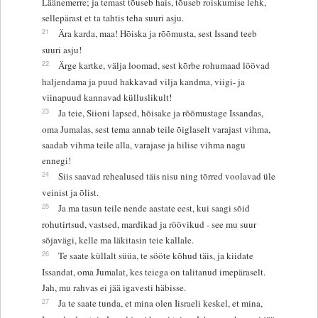
Läänemerre; ja temast tõuseb hais, tõuseb roiskumise lehk,
sellepärast et ta tahtis teha suuri asju.
21
Ära karda, maa! Hõiska ja rõõmusta, sest Issand teeb
suuri asju!
22
Ärge kartke, välja loomad, sest kõrbe rohumaad löövad
haljendama ja puud hakkavad vilja kandma, viigi- ja
viinapuud kannavad külluslikult!
23
Ja teie, Siioni lapsed, hõisake ja rõõmustage Issandas,
oma Jumalas, sest tema annab teile õiglaselt varajast vihma,
saadab vihma teile alla, varajase ja hilise vihma nagu
ennegi!
24
Siis saavad rehealused täis nisu ning tõrred voolavad üle
veinist ja õlist.
25
Ja ma tasun teile nende aastate eest, kui saagi sõid
rohutirtsud, vastsed, mardikad ja röövikud - see mu suur
sõjavägi, kelle ma läkitasin teie kallale.
26
Te saate küllalt süüa, te sööte kõhud täis, ja kiidate
Issandat, oma Jumalat, kes teiega on talitanud imepäraselt.
Jah, mu rahvas ei jää igavesti häbisse.
27
Ja te saate tunda, et mina olen Iisraeli keskel, et mina,