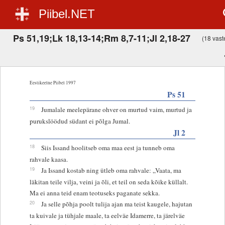
Piibel.NET
Ps 51,19;Lk 18,13-14;Rm 8,7-11;Jl 2,18-27
(18 vaste
Eestikeelne Piibel 1997
Ps 51
19
Jumalale meelepärane ohver on murtud vaim, murtud ja
purukslöödud südant ei põlga Jumal.
Jl 2
18
Siis Issand hoolitseb oma maa eest ja tunneb oma
rahvale kaasa.
19
Ja Issand kostab ning ütleb oma rahvale: „Vaata, ma
läkitan teile vilja, veini ja õli, et teil on seda kõike küllalt.
Ma ei anna teid enam teotuseks paganate sekka.
20
Ja selle põhja poolt tulija ajan ma teist kaugele, hajutan
ta kuivale ja tühjale maale, ta eelväe Idamerre, ta järelväe