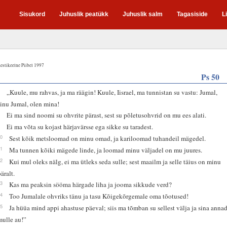
Sisukord
Juhuslik peatükk
Juhuslik salm
Tagasiside
L
estikeelne Piibel 1997
Ps 50
7
„Kuule, mu rahvas, ja ma räägin! Kuule, Iisrael, ma tunnistan su vastu: Jumal,
sinu Jumal, olen mina!
8
Ei ma sind noomi su ohvrite pärast, sest su põletusohvrid on mu ees alati.
9
Ei ma võta su kojast härjavärsse ega sikke su taradest.
10
Sest kõik metsloomad on minu omad, ja kariloomad tuhandeil mägedel.
11
Ma tunnen kõiki mägede linde, ja loomad minu väljadel on mu juures.
12
Kui mul oleks nälg, ei ma ütleks seda sulle; sest maailm ja selle täius on minu
äralt.
13
Kas ma peaksin sööma härgade liha ja jooma sikkude verd?
14
Too Jumalale ohvriks tänu ja tasu Kõigekõrgemale oma tõotused!
15
Ja hüüa mind appi ahastuse päeval; siis ma tõmban su sellest välja ja sina anna
mulle au!”