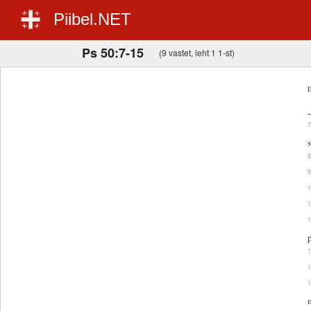
Piibel.NET
Ps 50:7-15
(9 vastet, leht 1 1-st)
E
p