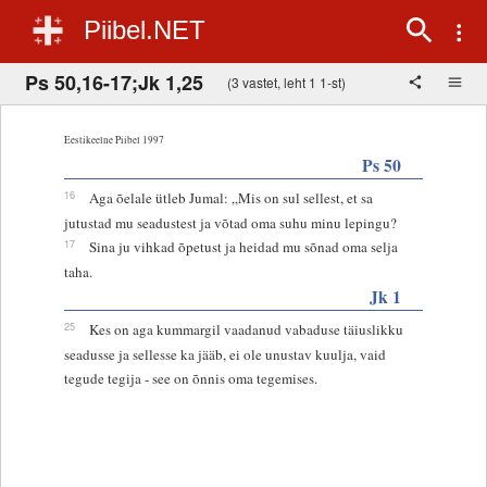
Piibel.NET
Ps 50,16-17;Jk 1,25
(3 vastet, leht 1 1-st)
Eestikeelne Piibel 1997
Ps 50
16
Aga õelale ütleb Jumal: „Mis on sul sellest, et sa
jutustad mu seadustest ja võtad oma suhu minu lepingu?
17
Sina ju vihkad õpetust ja heidad mu sõnad oma selja
taha.
Jk 1
25
Kes on aga kummargil vaadanud vabaduse täiuslikku
seadusse ja sellesse ka jääb, ei ole unustav kuulja, vaid
tegude tegija - see on õnnis oma tegemises.