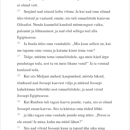
ei olnud vett.
25
Seejärel nad istusid leiba võtma. Ja kui nad oma silmad
üles tõstsid ja vaatasid, ennäe, siis tuli ismaeliitide karavan
Gileadist. Nende kaamelid kandsid mitmesugust vaiku,
palsamit ja lõhnaainest, ja nad olid sellega teel alla
Egiptusesse.
26
Ja Juuda ütles oma vendadele: „Mis kasu sellest on, kui
me tapame oma venna ja katame kinni tema vere?
27
Tulge, müüme tema ismaeliitidele, aga meie käed ärgu
puudutagu teda, sest ta on meie lihane vend!” Ja ta vennad
kuulasid teda.
28
Kui siis Midjani mehed, kaupmehed, mööda läksid,
tõmbasid nad Joosepi kaevust välja ja müüsid Joosepi
kahekümne hõbetüki eest ismaeliitidele; ja need viisid
Joosepi Egiptusesse.
29
Kui Ruuben tuli tagasi kaevu juurde, vaata, siis ei olnud
Joosepit enam kaevus. Siis ta käristas oma riided lõhki
30
ja läks tagasi oma vendade juurde ning ütles: „Poissi ei
ole enam! Ja mina, kuhu ma nüüd lähen?”
31
Siis nad võtsid Joosepi kuue ja tapsid ühe siku ning