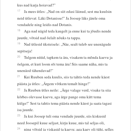
kus nad karja hoiavad?”
17
Ja mees ütles: „Nad on siit edasi läinud, sest ma kuulsin
neid ütlevat: Läki Dotanisse!” Ja Joosep läks järele oma
vendadele ning leidis nad Dotanis.
18
Aga nad nägid teda kaugelt ja enne kui ta jõudis nende
juurde, võtsid nad õelalt nõuks ta tappa.
19
Nad ütlesid üksteisele: „Näe, sealt tuleb see unenägude
sepitseja!
20
Tulgem nüüd, tapkem ta ära, visakem ta mõnda kaevu ja
öelgem, et kuri loom sõi tema ära! Siis saame näha, mis ta
unenäod tähendavad!”
21
Kui Ruuben seda kuulis, siis ta tahtis teda nende käest
päästa ja ütles: „Ärgem võtkem temalt hinge!”
22
Ja Ruuben ütles neile: „Ärge valage verd, visake ta siia
kõrbes olevasse kaevu, aga ärge pange oma kätt tema
külge!” Sest ta tahtis tema päästa nende käest ja saata tagasi
isa juurde.
23
Ja kui Joosep tuli oma vendade juurde, siis kiskusid
need Joosepil kuue seljast, kirju kuue, mis tal seljas oli,
24
ning võtsid ja viskasid ta kaevu; aga kaev oli tühi, selles