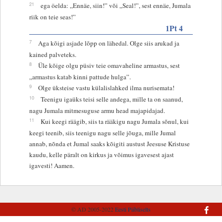
21
ega öelda: „Ennäe, siin!” või „Seal!”, sest ennäe, Jumala
riik on teie seas!”
1Pt 4
7
Aga kõigi asjade lõpp on lähedal. Olge siis arukad ja
kained palveteks.
8
Üle kõige olgu püsiv teie omavaheline armastus, sest
„armastus katab kinni pattude hulga”.
9
Olge üksteise vastu külalislahked ilma nurisemata!
10
Teenigu igaüks teisi selle andega, mille ta on saanud,
nagu Jumala mitmesuguse armu head majapidajad.
11
Kui keegi räägib, siis ta rääkigu nagu Jumala sõnul, kui
keegi teenib, siis teenigu nagu selle jõuga, mille Jumal
annab, nõnda et Jumal saaks kõigiti austust Jeesuse Kristuse
kaudu, kelle päralt on kirkus ja võimus igavesest ajast
igavesti! Aamen.
© AD 2005-2022
Eesti Piibliselts