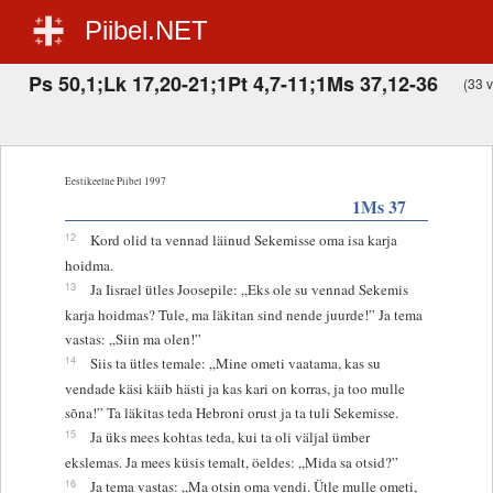
Piibel.NET
Ps 50,1;Lk 17,20-21;1Pt 4,7-11;1Ms 37,12-36
(33 v
Eestikeelne Piibel 1997
1Ms 37
12
Kord olid ta vennad läinud Sekemisse oma isa karja
hoidma.
13
Ja Iisrael ütles Joosepile: „Eks ole su vennad Sekemis
karja hoidmas? Tule, ma läkitan sind nende juurde!” Ja tema
vastas: „Siin ma olen!”
14
Siis ta ütles temale: „Mine ometi vaatama, kas su
vendade käsi käib hästi ja kas kari on korras, ja too mulle
sõna!” Ta läkitas teda Hebroni orust ja ta tuli Sekemisse.
15
Ja üks mees kohtas teda, kui ta oli väljal ümber
ekslemas. Ja mees küsis temalt, öeldes: „Mida sa otsid?”
16
Ja tema vastas: „Ma otsin oma vendi. Ütle mulle ometi,