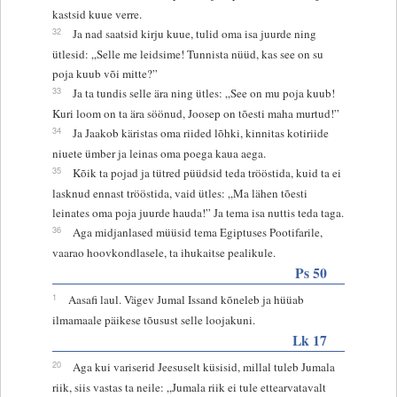
kastsid kuue verre.
32
Ja nad saatsid kirju kuue, tulid oma isa juurde ning
ütlesid: „Selle me leidsime! Tunnista nüüd, kas see on su
poja kuub või mitte?”
33
Ja ta tundis selle ära ning ütles: „See on mu poja kuub!
Kuri loom on ta ära söönud, Joosep on tõesti maha murtud!”
34
Ja Jaakob käristas oma riided lõhki, kinnitas kotiriide
niuete ümber ja leinas oma poega kaua aega.
35
Kõik ta pojad ja tütred püüdsid teda trööstida, kuid ta ei
lasknud ennast trööstida, vaid ütles: „Ma lähen tõesti
leinates oma poja juurde hauda!” Ja tema isa nuttis teda taga.
36
Aga midjanlased müüsid tema Egiptuses Pootifarile,
vaarao hoovkondlasele, ta ihukaitse pealikule.
Ps 50
1
Aasafi laul. Vägev Jumal Issand kõneleb ja hüüab
ilmamaale päikese tõusust selle loojakuni.
Lk 17
20
Aga kui variserid Jeesuselt küsisid, millal tuleb Jumala
riik, siis vastas ta neile: „Jumala riik ei tule ettearvatavalt