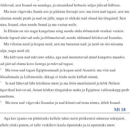
võitlevad, sest Issand on nendega, ja ratsanikud hobuste seljas jäävad häbisse.
6
Ma teen vägevaks Juuda soo ja päästan Joosepi soo; ma toon nad tagasi, sest ma
halastan nende peale ja nad on jälle, nagu ei olekski nad olnud ära tõugatud. Sest
mina, Issand, olen nende Jumal ja ma vastan neile.
7
Ja Efraim on siis nagu kangelane ning nende süda rõõmustab otsekui veinist.
Nende lapsed näevad seda ja rõõmustavad, nende südamed hõiskavad Issandas.
8
Ma vilistan neid ja kogun neid, sest ma lunastan nad; ja neid on siis niisama
palju, nagu neid oli.
9
Ma külvasin nad rahvaste sekka, aga nad meenutavad mind kaugetes maades;
nad jäävad elama koos lastega ja tulevad tagasi.
10
Ma toon nad tagasi Egiptusemaalt ja kogun neid Assurist; ma viin nad
Gileadimaale ja Liibanonile, ikkagi ei leidu neile küllalt ruumi.
11
Ja nad lähevad läbi kitsikuse mere ja ma löön merelaineid ja kõik Niiluse
sügavikud kuivavad, Assuri kõrkus tõugatakse maha ja Egiptuse valitsuskepp peab
taanduma.
12
Ma teen nad vägevaks Issandas ja nad kõnnivad tema nimes, ütleb Issand.
Mt 18
6
Aga kes iganes on püüniseks kellele tahes neist pisikestest minusse uskujaist,
sellele oleks parem, et talle veskikivi kaela riputataks ja ta uputataks mere