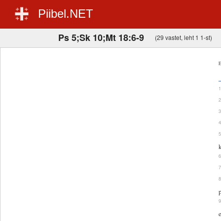
Piibel.NET
Ps 5;Sk 10;Mt 18:6-9
(29 vastet, leht 1 1-st)
E