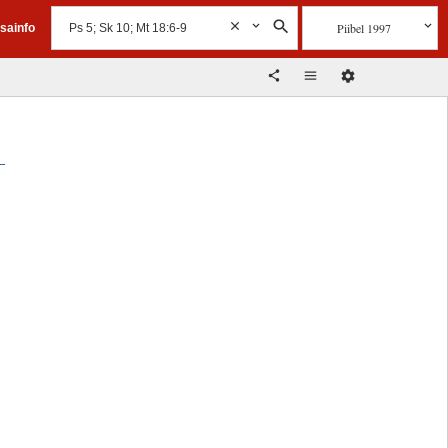
Piibel 1997
isainfo