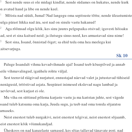
10
Sest nende suus ei ole midagi kindlat, nende südames on hukatus, nende kurk
on avatud haud ja libe on nende keel.
11
Mõista nad süüdi, Jumal! Nad langegu oma sepitsuste tõttu; nende üleastumist
hulga pärast lükka nad ära, sest nad on sinule vastu hakanud!
12
Aga rõõmsad olgu kõik, kes sinu juures pelgupaika otsivad; igavesti hõisaku
nad, sest et sina kaitsed neid; ja ilutsegu sinus need, kes armastavad sinu nime!
13
Sest sina, Issand, õnnistad õiget; sa ehid teda oma hea meelega kui
kaitsevarjuga.
Sk 10
1
Paluge Issandalt vihma kevadvihmade ajal! Issand teeb kõuepilved ja annab
neile vihmavalingud, igaühele rohtu väljal.
2
Sest teeravid räägivad nurjatust, ennustajad näevad valet ja jutustavad tühiseid
unenägusid, trööstivad asjata. Seepärast inimesed ekslevad nagu lambad ja
vaevlevad, sest karjast ei ole.
3
Mu viha on süttinud põlema karjaste vastu ja ma karistan juhte, sest vägede
Issand tuleb katsuma oma karja, Juuda sugu, ja teeb nad oma toreda sõjaratsu
sarnaseks.
4
Neist enestest tuleb nurgakivi, neist enestest telgivai, neist enestest sõjaamb,
neist enestest kõik võimukandjad.
5
Üheskoos on nad kangelaste sarnased, kes sõjas tallavad tänavate pori; nad