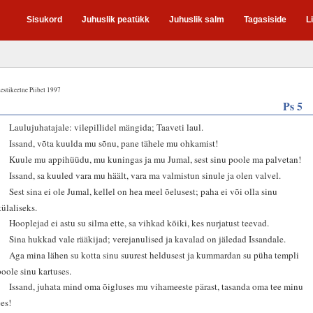
Sisukord
Juhuslik peatükk
Juhuslik salm
Tagasiside
L
estikeelne Piibel 1997
Ps 5
1
Laulujuhatajale: vilepillidel mängida; Taaveti laul.
2
Issand, võta kuulda mu sõnu, pane tähele mu ohkamist!
3
Kuule mu appihüüdu, mu kuningas ja mu Jumal, sest sinu poole ma palvetan!
4
Issand, sa kuuled vara mu häält, vara ma valmistun sinule ja olen valvel.
5
Sest sina ei ole Jumal, kellel on hea meel õelusest; paha ei või olla sinu
külaliseks.
6
Hooplejad ei astu su silma ette, sa vihkad kõiki, kes nurjatust teevad.
7
Sina hukkad vale rääkijad; verejanulised ja kavalad on jäledad Issandale.
8
Aga mina lähen su kotta sinu suurest heldusest ja kummardan su püha templi
poole sinu kartuses.
9
Issand, juhata mind oma õigluses mu vihameeste pärast, tasanda oma tee minu
ees!