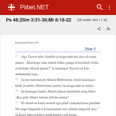
Piibel.NET
Ps 48;2Sm 3:31-38;Mt 8:18-22
(28 vastet, leht 1 1-st)
Eestikeelne Piibel 1997
2Sm 3
31
Aga Taavet ütles Joabile ja kogu rahvale, kes oli tema
juures: „Käristage oma riided lõhki, pange kotiriided vööks
ja leinake Abneri pärast!” Ja kuningas Taavet ise käis
surnuraami taga.
32
Ja kui nad matsid Abneri Hebronisse, tõstis kuningas
häält ja nuttis Abneri haua juures; ka kogu rahvas nuttis.
33
Ja kuningas laulis Abneri pärast nutulaulu ning ütles:
„Kas pidi Abner surema jõleda surma?
34
Ei olnud su käed seotud ega jalad vaskahelaisse pandud.
Nii nagu langetakse kurjategijate ees, nõnda langesid sina.”
Ja kogu rahvas nuttis tema pärast veel enam.