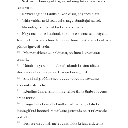
Sest vaata, kuningad kogunesid ning läksid üheskoos
tema vastu.
6
Nemad nägid ja tardusid, kohkusid, põgenesid ära.
7
Värin valdas neid seal, valu, nagu sünnitajal naisel.
8
Idatuulega sa murrad katki Tarsise laevad.
9
Nagu me oleme kuulnud, nõnda me näeme seda vägede
Issanda linnas, oma Jumala linnas. Jumal lasku teda kindlasti
püsida igavesti! Sela.
10
Me mõtiskleme su heldusest, oh Jumal, keset sinu
templit.
11
Nõnda nagu su nimi, Jumal, ulatub ka sinu ülistus
ilmamaa äärteni; su parem käsi on täis õiglust.
12
Siioni mägi rõõmutseb, Juuda tütred ilutsevad su
kohtuotsuste tõttu.
13
Kõndige ümber Siioni ning tehke tiir ta ümber, lugege
ära ta tornid!
14
Pange hästi tähele ta kindlustust; kõndige läbi ta
kuninglikud hooned, et võiksite jutustada neist tulevasele
põlvele!
15
Sest see on Jumal, meie Jumal ikka ja igavesti, tema