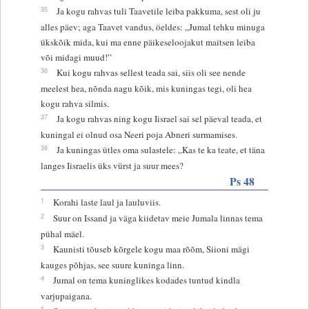
35
Ja kogu rahvas tuli Taavetile leiba pakkuma, sest oli ju
alles päev; aga Taavet vandus, öeldes: „Jumal tehku minuga
ükskõik mida, kui ma enne päikeseloojakut maitsen leiba
või midagi muud!”
36
Kui kogu rahvas sellest teada sai, siis oli see nende
meelest hea, nõnda nagu kõik, mis kuningas tegi, oli hea
kogu rahva silmis.
37
Ja kogu rahvas ning kogu Iisrael sai sel päeval teada, et
kuningal ei olnud osa Neeri poja Abneri surmamises.
38
Ja kuningas ütles oma sulastele: „Kas te ka teate, et täna
langes Iisraelis üks vürst ja suur mees?
Ps 48
1
Korahi laste laul ja lauluviis.
2
Suur on Issand ja väga kiidetav meie Jumala linnas tema
pühal mäel.
3
Kaunisti tõuseb kõrgele kogu maa rõõm, Siioni mägi
kauges põhjas, see suure kuninga linn.
4
Jumal on tema kuninglikes kodades tuntud kindla
varjupaigana.
5