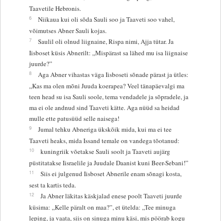
Taavetile Hebronis.
6
Niikaua kui oli sõda Sauli soo ja Taaveti soo vahel,
võimutses Abner Sauli kojas.
7
Saulil oli olnud liignaine, Rispa nimi, Ajja tütar. Ja
Iisboset küsis Abnerilt: „Mispärast sa lähed mu isa liignaise
juurde?”
8
Aga Abner vihastas väga Iisboseti sõnade pärast ja ütles:
„Kas ma olen mõni Juuda koerapea? Veel tänapäevalgi ma
teen head su isa Sauli soole, tema vendadele ja sõpradele, ja
ma ei ole andnud sind Taaveti kätte. Aga nüüd sa heidad
mulle ette patusüüd selle naisega!
9
Jumal tehku Abneriga ükskõik mida, kui ma ei tee
Taaveti heaks, mida Issand temale on vandega tõotanud:
10
kuningriik võetakse Sauli soolt ja Taaveti aujärg
püstitatakse Iisraelile ja Juudale Daanist kuni Beer-Sebani!”
11
Siis ei julgenud Iisboset Abnerile enam sõnagi kosta,
sest ta kartis teda.
12
Ja Abner läkitas käskjalad enese poolt Taaveti juurde
küsima: „Kelle päralt on maa?”, et ütelda: „Tee minuga
leping, ja vaata, siis on sinuga minu käsi, mis pöörab kogu