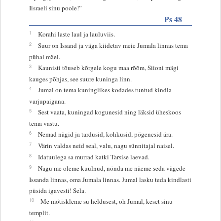
Iisraeli sinu poole!”
Ps 48
1
Korahi laste laul ja lauluviis.
2
Suur on Issand ja väga kiidetav meie Jumala linnas tema
pühal mäel.
3
Kaunisti tõuseb kõrgele kogu maa rõõm, Siioni mägi
kauges põhjas, see suure kuninga linn.
4
Jumal on tema kuninglikes kodades tuntud kindla
varjupaigana.
5
Sest vaata, kuningad kogunesid ning läksid üheskoos
tema vastu.
6
Nemad nägid ja tardusid, kohkusid, põgenesid ära.
7
Värin valdas neid seal, valu, nagu sünnitajal naisel.
8
Idatuulega sa murrad katki Tarsise laevad.
9
Nagu me oleme kuulnud, nõnda me näeme seda vägede
Issanda linnas, oma Jumala linnas. Jumal lasku teda kindlasti
püsida igavesti! Sela.
10
Me mõtiskleme su heldusest, oh Jumal, keset sinu
templit.