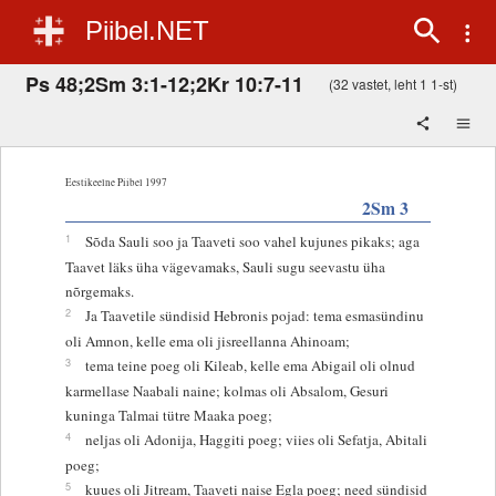
Piibel.NET
Ps 48;2Sm 3:1-12;2Kr 10:7-11
(32 vastet, leht 1 1-st)
Eestikeelne Piibel 1997
2Sm 3
1
Sõda Sauli soo ja Taaveti soo vahel kujunes pikaks; aga
Taavet läks üha vägevamaks, Sauli sugu seevastu üha
nõrgemaks.
2
Ja Taavetile sündisid Hebronis pojad: tema esmasündinu
oli Amnon, kelle ema oli jisreellanna Ahinoam;
3
tema teine poeg oli Kileab, kelle ema Abigail oli olnud
karmellase Naabali naine; kolmas oli Absalom, Gesuri
kuninga Talmai tütre Maaka poeg;
4
neljas oli Adonija, Haggiti poeg; viies oli Sefatja, Abitali
poeg;
5
kuues oli Jitream, Taaveti naise Egla poeg; need sündisid