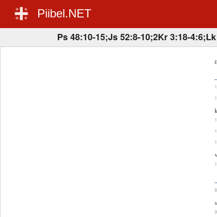
Piibel.NET
Ps 48:10-15;Js 52:8-10;2Kr 3:18-4:6;Lk
E