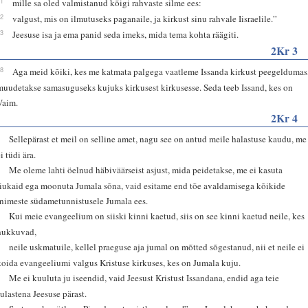
31
mille sa oled valmistanud kõigi rahvaste silme ees:
32
valgust, mis on ilmutuseks paganaile, ja kirkust sinu rahvale Iisraelile.”
33
Jeesuse isa ja ema panid seda imeks, mida tema kohta räägiti.
2Kr 3
18
Aga meid kõiki, kes me katmata palgega vaatleme Issanda kirkust peegeldumas
muudetakse samasuguseks kujuks kirkusest kirkusesse. Seda teeb Issand, kes on
Vaim.
2Kr 4
1
Sellepärast et meil on selline amet, nagu see on antud meile halastuse kaudu, me
i tüdi ära.
2
Me oleme lahti öelnud häbiväärseist asjust, mida peidetakse, me ei kasuta
riukaid ega moonuta Jumala sõna, vaid esitame end tõe avaldamisega kõikide
inimeste südametunnistusele Jumala ees.
3
Kui meie evangeelium on siiski kinni kaetud, siis on see kinni kaetud neile, kes
hukkuvad,
4
neile uskmatuile, kellel praeguse aja jumal on mõtted sõgestanud, nii et neile ei
koida evangeeliumi valgus Kristuse kirkuses, kes on Jumala kuju.
5
Me ei kuuluta ju iseendid, vaid Jeesust Kristust Issandana, endid aga teie
sulastena Jeesuse pärast.
6