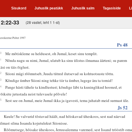
Sisukord
Juhuslik peatükk
Juhuslik salm
Tagasiside
L
 2:22-33
(28 vastet, leht 1 1-st)
estikeelne Piibel 1997
Ps 48
10
Me mõtiskleme su heldusest, oh Jumal, keset sinu templit.
11
Nõnda nagu su nimi, Jumal, ulatub ka sinu ülistus ilmamaa äärteni; su parem
käsi on täis õiglust.
12
Siioni mägi rõõmutseb, Juuda tütred ilutsevad su kohtuotsuste tõttu.
13
Kõndige ümber Siioni ning tehke tiir ta ümber, lugege ära ta tornid!
14
Pange hästi tähele ta kindlustust; kõndige läbi ta kuninglikud hooned, et
võiksite jutustada neist tulevasele põlvele!
15
Sest see on Jumal, meie Jumal ikka ja igavesti, tema juhatab meid surmast üle.
Js 52
8
Kuule! Su valvurid tõstavad häält, nad hõiskavad üheskoos, sest nad näevad
silmast silma Issanda kojutulekut Siionisse.
9
Rõõmutsege, hõisake üheskoos, Jeruusalemma varemed, sest Issand trööstib om