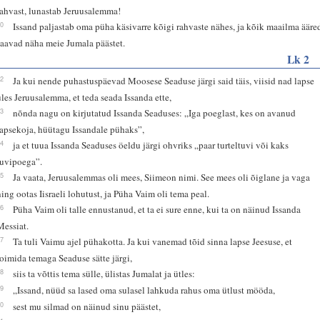
rahvast, lunastab Jeruusalemma!
10
Issand paljastab oma püha käsivarre kõigi rahvaste nähes, ja kõik maailma ääre
saavad näha meie Jumala päästet.
Lk 2
22
Ja kui nende puhastuspäevad Moosese Seaduse järgi said täis, viisid nad lapse
üles Jeruusalemma, et teda seada Issanda ette,
23
nõnda nagu on kirjutatud Issanda Seaduses: „Iga poeglast, kes on avanud
lapsekoja, hüütagu Issandale pühaks”,
24
ja et tuua Issanda Seaduses öeldu järgi ohvriks „paar turteltuvi või kaks
tuvipoega”.
25
Ja vaata, Jeruusalemmas oli mees, Siimeon nimi. See mees oli õiglane ja vaga
ning ootas Iisraeli lohutust, ja Püha Vaim oli tema peal.
26
Püha Vaim oli talle ennustanud, et ta ei sure enne, kui ta on näinud Issanda
Messiat.
27
Ta tuli Vaimu ajel pühakotta. Ja kui vanemad tõid sinna lapse Jeesuse, et
toimida temaga Seaduse sätte järgi,
28
siis ta võttis tema sülle, ülistas Jumalat ja ütles:
29
„Issand, nüüd sa lased oma sulasel lahkuda rahus oma ütlust mööda,
30
sest mu silmad on näinud sinu päästet,