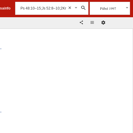
Piibel 1997
isainfo
a