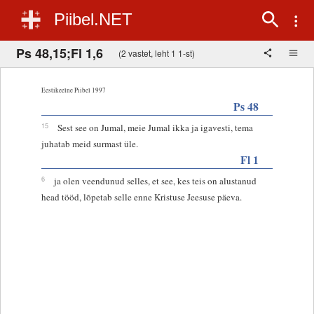
Piibel.NET
Ps 48,15;Fl 1,6
(2 vastet, leht 1 1-st)
Eestikeelne Piibel 1997
Ps 48
15
Sest see on Jumal, meie Jumal ikka ja igavesti, tema
juhatab meid surmast üle.
Fl 1
6
ja olen veendunud selles, et see, kes teis on alustanud
head tööd, lõpetab selle enne Kristuse Jeesuse päeva.