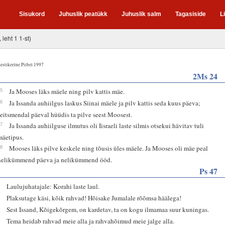
Sisukord
Juhuslik peatükk
Juhuslik salm
Tagasiside
L
 leht 1 1-st)
estikeelne Piibel 1997
2Ms 24
15
Ja Mooses läks mäele ning pilv kattis mäe.
16
Ja Issanda auhiilgus laskus Siinai mäele ja pilv kattis seda kuus päeva;
seitsmendal päeval hüüdis ta pilve seest Moosest.
17
Ja Issanda auhiilguse ilmutus oli Iisraeli laste silmis otsekui hävitav tuli
mäetipus.
18
Mooses läks pilve keskele ning tõusis üles mäele. Ja Mooses oli mäe peal
nelikümmend päeva ja nelikümmend ööd.
Ps 47
1
Laulujuhatajale: Korahi laste laul.
2
Plaksutage käsi, kõik rahvad! Hõisake Jumalale rõõmsa häälega!
3
Sest Issand, Kõigekõrgem, on kardetav, ta on kogu ilmamaa suur kuningas.
4
Tema heidab rahvad meie alla ja rahvahõimud meie jalge alla.