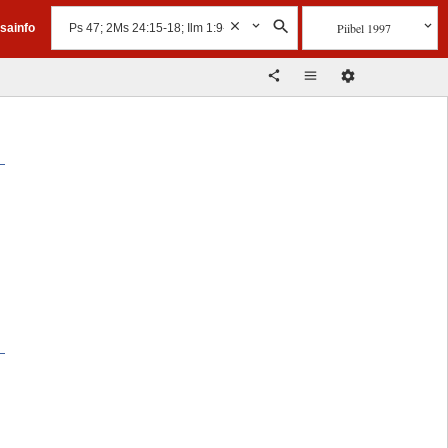
Piibel 1997
isainfo