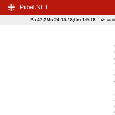
Piibel.NET
Ps 47;2Ms 24:15-18;Ilm 1:9-18
(24 vastet,
E