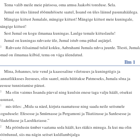
5
Tema valib meile meie pärisosa, oma armsa Jaakobi toreduse. Sela.
6
Jumal on üles läinud rõõmuhõisete saatel, Issand on üles läinud pasunahäälega.
7
Mängige kiitust Jumalale, mängige kiitust! Mängige kiitust meie kuningale,
mängige kiitust!
8
Sest Jumal on kogu ilmamaa kuningas. Laulge temale kiituslaulu!
9
Jumal on kuningas rahvaste üle, Jumal istub oma pühal aujärjel.
10
Rahvaste õilsaimad tulid kokku, Aabrahami Jumala rahva juurde. Tõesti, Jumal
omad on ilmamaa kilbid, tema on väga ülendatud.
Ilm 1
9
Mina, Johannes, teie vend ja kaasosaline viletsuses ja kuningriigis ja
kannatlikkuses Jeesuses, olin saarel, mida hüütakse Patmoseks, Jumala sõna ja
Jeesuse tunnistamise pärast.
10
Ma olin vaimus Issanda päeval ning kuulsin enese taga valju häält, otsekui
pasunast,
11
mis ütles: „Mida sa näed, kirjuta raamatusse ning saada neile seitsmele
kogudusele: Efesosse ja Smürnasse ja Pergamoni ja Tüatiirasse ja Sardesesse ja
Filadelfiasse ja Laodikeiasse.”
12
Ma pöördusin ümber vaatama seda häält, kes rääkis minuga. Ja kui ma olin
pöördunud, siis ma nägin seitset kuldlambijalga