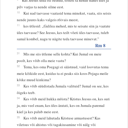
Kui Jeesus seda oli öelnud, tõsteti ta nende nähes üles ja
pilv varjas ta nende silme eest.
10
Kui nad taevasse vaatasid tema minekut, vaata, siis seisis
nende juures kaks valgeis rõivais meest,
11
kes ütlesid: „Galilea mehed, mis te seisate siin ja vaatate
üles taevasse? See Jeesus, kes teilt võeti üles taevasse, tuleb
samal kombel, nagu te nägite teda taevasse minevat.”
Rm 8
31
Mis me siis ütleme selle kohta? Kui Jumal on meie
poolt, kes võib olla meie vastu?
32
Tema, kes oma Poegagi ei säästnud, vaid loovutas tema
meie kõikide eest, kuidas ta ei peaks siis koos Pojaga meile
kõike muud kinkima?
33
Kes võib süüdistada Jumala valituid? Jumal on see, kes
õigeks teeb.
34
Kes võib meid hukka mõista? Kristus Jeesus on, kes suri
ja, mis veel enam, kes üles äratati, kes on Jumala paremal
käel ja kes palub meie eest.
35
Kes võib meid lahutada Kristuse armastusest? Kas
viletsus või ahistus või tagakiusamine või nälg või