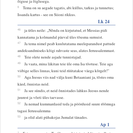
õiguse ja õiglusega.
6
Tema on su aegade tagatis, abi küllus, tarkus ja tunnetus;
Issanda kartus - see on Siioni rikkus.
Lk 24
46
ja ütles neile: „Nõnda on kirjutatud, et Messias pidi
kannatama ja kolmandal päeval üles tõusma surnuist.
47
Ja tema nimel peab kuulutatama meeleparandust pattude
andeksandmiseks kõigi rahvaste seas, alates Jeruusalemmast.
48
Teie olete nende asjade tunnistajad.
49
Ja vaata, mina läkitan teie üle oma Isa tõotuse. Teie aga
viibige selles linnas, kuni teid rüütatakse väega kõrgelt!”
50
Aga Jeesus viis nad välja kuni Betaaniani ja, tõstes oma
käed, õnnistas neid.
51
Ja see sündis, et neid õnnistades lahkus Jeesus nende
juurest ja võeti üles taevasse.
52
Ja nemad kummardasid teda ja pöördusid suure rõõmuga
tagasi Jeruusalemma
53
ja olid alati pühakojas Jumalat tänades.
Ap 1
1