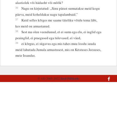
alastiolek või hädaoht või mõõk?
36
Nagu on kirjutatud: „Sinu pärast surmatakse meid kogu
päeva, meid koheldakse nagu tapalambaid.”
37
Kuid selles kõiges me saame täieliku võidu tema läbi,
kes meid on armastanud.
38
Sest ma olen veendunud, et ei surm ega elu, ei inglid ega
peainglid, ei praegused ega tulevased, ei väed,
39
ei kõrgus, ei sügavus ega mis tahes muu loodu suuda
meid lahutada Jumala armastusest, mis on Kristuses Jeesuses,
meie Issandas.
© AD 2005-2022
Eesti Piibliselts