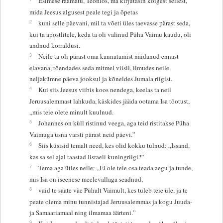
Esimese raamatu, Teofilos, ma kirjutasin kõigest sellest,
mida Jeesus algusest peale tegi ja õpetas
2
kuni selle päevani, mil ta võeti üles taevasse pärast seda,
kui ta apostlitele, keda ta oli valinud Püha Vaimu kaudu, oli
andnud korraldusi.
3
Neile ta oli pärast oma kannatamist näidanud ennast
elavana, tõendades seda mitmel viisil, ilmudes neile
neljakümne päeva jooksul ja kõneldes Jumala riigist.
4
Kui siis Jeesus viibis koos nendega, keelas ta neil
Jeruusalemmast lahkuda, käskides jääda ootama Isa tõotust,
„mis teie olete minult kuulnud.
5
Johannes on küll ristinud veega, aga teid ristitakse Püha
Vaimuga üsna varsti pärast neid päevi.”
6
Siis küsisid temalt need, kes olid kokku tulnud: „Issand,
kas sa sel ajal taastad Iisraeli kuningriigi?”
7
Tema aga ütles neile: „Ei ole teie osa teada aegu ja tunde,
mis Isa on iseenese meelevallaga seadnud,
8
vaid te saate väe Pühalt Vaimult, kes tuleb teie üle, ja te
peate olema minu tunnistajad Jeruusalemmas ja kogu Juuda-
ja Samaariamaal ning ilmamaa äärteni.”
9