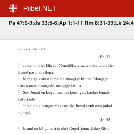
Piibel.NET
Ps 47:6-9;Js 33:5-6;Ap 1:1-11 Rm 8:31-39;Lk 24:4
Eestikeelne Piibel 1997
Ps 47
6
Jumal on üles läinud rõõmuhõisete saatel, Issand on üles
läinud pasunahäälega.
7
Mängige kiitust Jumalale, mängige kiitust! Mängige
kiitust meie kuningale, mängige kiitust!
8
Sest Jumal on kogu ilmamaa kuningas. Laulge temale
kiituslaulu!
9
Jumal on kuningas rahvaste üle, Jumal istub oma pühal
aujärjel.
Js 33
5
Issand on kõrge, sest ta elab kõrgel, tema täidab Siioni