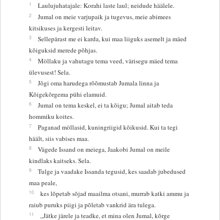
1
Laulujuhatajale: Korahi laste laul; neidude häälele.
2
Jumal on meie varjupaik ja tugevus, meie abimees
kitsikuses ja kergesti leitav.
3
Sellepärast me ei karda, kui maa liiguks asemelt ja mäed
kõiguksid merede põhjas.
4
Möllaku ja vahutagu tema veed, värisegu mäed tema
ülevusest! Sela.
5
Jõgi oma harudega rõõmustab Jumala linna ja
Kõigekõrgema pühi elamuid.
6
Jumal on tema keskel, ei ta kõigu; Jumal aitab teda
hommiku koites.
7
Paganad möllasid, kuningriigid kõikusid. Kui ta tegi
häält, siis vabises maa.
8
Vägede Issand on meiega, Jaakobi Jumal on meile
kindlaks kaitseks. Sela.
9
Tulge ja vaadake Issanda tegusid, kes saadab jubedused
maa peale,
10
kes lõpetab sõjad maailma otsani, murrab katki ammu ja
raiub puruks piigi ja põletab vankrid ära tulega.
11
„Jätke järele ja teadke, et mina olen Jumal, kõrge