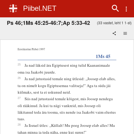
Piibel.NET
Ps 46;1Ms 45:25-46:7;Ap 5:33-42
(33 vastet, leht 1 1-st)
Eestikeelne Piibel 1997
1Ms 45
25
Ja nad läksid ära Egiptusest ning tulid Kaananimaale
oma isa Jaakobi juurde.
26
Ja nad jutustasid temale ning ütlesid: „Joosep elab alles,
ta on nimelt kogu Egiptusemaa valitseja!” Aga ta süda jäi
külmaks, sest ta ei uskunud neid.
27
Siis nad jutustasid temale kõigest, mis Joosep nendega
oli rääkinud. Ja kui ta nägi vankreid, mis Joosep oli
läkitanud teda ära tooma, siis nende isa Jaakobi vaim elustus
taas.
28
Ja Iisrael ütles: „Küllalt! Mu poeg Joosep elab alles! Ma
tahan minna ja teda näha, enne kui suren!”