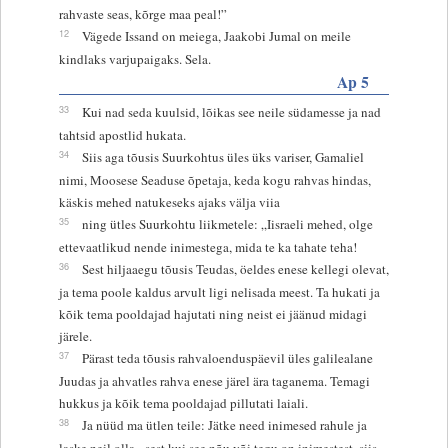
rahvaste seas, kõrge maa peal!”
12
Vägede Issand on meiega, Jaakobi Jumal on meile
kindlaks varjupaigaks. Sela.
Ap 5
33
Kui nad seda kuulsid, lõikas see neile südamesse ja nad
tahtsid apostlid hukata.
34
Siis aga tõusis Suurkohtus üles üks variser, Gamaliel
nimi, Moosese Seaduse õpetaja, keda kogu rahvas hindas,
käskis mehed natukeseks ajaks välja viia
35
ning ütles Suurkohtu liikmetele: „Iisraeli mehed, olge
ettevaatlikud nende inimestega, mida te ka tahate teha!
36
Sest hiljaaegu tõusis Teudas, öeldes enese kellegi olevat,
ja tema poole kaldus arvult ligi nelisada meest. Ta hukati ja
kõik tema pooldajad hajutati ning neist ei jäänud midagi
järele.
37
Pärast teda tõusis rahvaloenduspäevil üles galilealane
Juudas ja ahvatles rahva enese järel ära taganema. Temagi
hukkus ja kõik tema pooldajad pillutati laiali.
38
Ja nüüd ma ütlen teile: Jätke need inimesed rahule ja
laske neil olla - sest kui see nõu või tegu on inimestest, siis