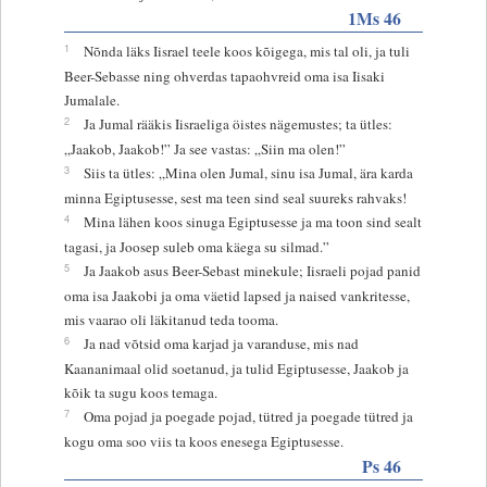
1Ms 46
1
Nõnda läks Iisrael teele koos kõigega, mis tal oli, ja tuli
Beer-Sebasse ning ohverdas tapaohvreid oma isa Iisaki
Jumalale.
2
Ja Jumal rääkis Iisraeliga öistes nägemustes; ta ütles:
„Jaakob, Jaakob!” Ja see vastas: „Siin ma olen!”
3
Siis ta ütles: „Mina olen Jumal, sinu isa Jumal, ära karda
minna Egiptusesse, sest ma teen sind seal suureks rahvaks!
4
Mina lähen koos sinuga Egiptusesse ja ma toon sind sealt
tagasi, ja Joosep suleb oma käega su silmad.”
5
Ja Jaakob asus Beer-Sebast minekule; Iisraeli pojad panid
oma isa Jaakobi ja oma väetid lapsed ja naised vankritesse,
mis vaarao oli läkitanud teda tooma.
6
Ja nad võtsid oma karjad ja varanduse, mis nad
Kaananimaal olid soetanud, ja tulid Egiptusesse, Jaakob ja
kõik ta sugu koos temaga.
7
Oma pojad ja poegade pojad, tütred ja poegade tütred ja
kogu oma soo viis ta koos enesega Egiptusesse.
Ps 46