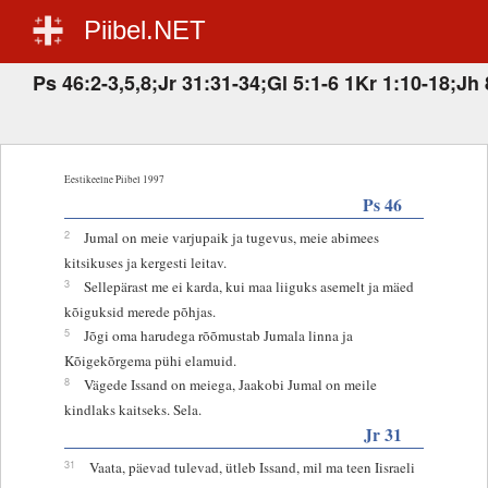
Piibel.NET
Ps 46:2-3,5,8;Jr 31:31-34;Gl 5:1-6 1Kr 1:10-18;Jh
Eestikeelne Piibel 1997
Ps 46
2
Jumal on meie varjupaik ja tugevus, meie abimees
kitsikuses ja kergesti leitav.
3
Sellepärast me ei karda, kui maa liiguks asemelt ja mäed
kõiguksid merede põhjas.
5
Jõgi oma harudega rõõmustab Jumala linna ja
Kõigekõrgema pühi elamuid.
8
Vägede Issand on meiega, Jaakobi Jumal on meile
kindlaks kaitseks. Sela.
Jr 31
31
Vaata, päevad tulevad, ütleb Issand, mil ma teen Iisraeli