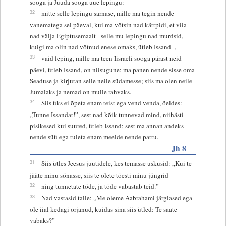
sooga ja Juuda sooga uue lepingu:
32
mitte selle lepingu sarnase, mille ma tegin nende
vanematega sel päeval, kui ma võtsin nad kättpidi, et viia
nad välja Egiptusemaalt - selle mu lepingu nad murdsid,
kuigi ma olin nad võtnud enese omaks, ütleb Issand -,
33
vaid leping, mille ma teen Iisraeli sooga pärast neid
päevi, ütleb Issand, on niisugune: ma panen nende sisse oma
Seaduse ja kirjutan selle neile südamesse; siis ma olen neile
Jumalaks ja nemad on mulle rahvaks.
34
Siis üks ei õpeta enam teist ega vend venda, öeldes:
„Tunne Issandat!”, sest nad kõik tunnevad mind, niihästi
pisikesed kui suured, ütleb Issand; sest ma annan andeks
nende süü ega tuleta enam meelde nende pattu.
Jh 8
31
Siis ütles Jeesus juutidele, kes temasse uskusid: „Kui te
jääte minu sõnasse, siis te olete tõesti minu jüngrid
32
ning tunnetate tõde, ja tõde vabastab teid.”
33
Nad vastasid talle: „Me oleme Aabrahami järglased ega
ole iial kedagi orjanud, kuidas sina siis ütled: Te saate
vabaks?”