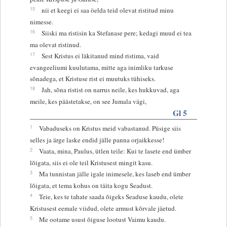
15
nii et keegi ei saa öelda teid olevat ristitud minu
nimesse.
16
Siiski ma ristisin ka Stefanase pere; kedagi muud ei tea
ma olevat ristinud.
17
Sest Kristus ei läkitanud mind ristima, vaid
evangeeliumi kuulutama, mitte aga inimliku tarkuse
sõnadega, et Kristuse rist ei muutuks tühiseks.
18
Jah, sõna ristist on narrus neile, kes hukkuvad, aga
meile, kes päästetakse, on see Jumala vägi,
Gl 5
1
Vabaduseks on Kristus meid vabastanud. Püsige siis
selles ja ärge laske endid jälle panna orjaikkesse!
2
Vaata, mina, Paulus, ütlen teile: Kui te lasete end ümber
lõigata, siis ei ole teil Kristusest mingit kasu.
3
Ma tunnistan jälle igale inimesele, kes laseb end ümber
lõigata, et tema kohus on täita kogu Seadust.
4
Teie, kes te tahate saada õigeks Seaduse kaudu, olete
Kristusest eemale viidud, olete armust kõrvale jäetud.
5
Me ootame usust õiguse lootust Vaimu kaudu.