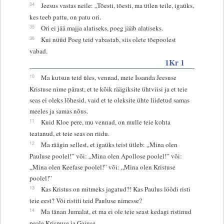
34
Jeesus vastas neile: „Tõesti, tõesti, ma ütlen teile, igaüks,
kes teeb pattu, on patu ori.
35
Ori ei jää majja alatiseks, poeg jääb alatiseks.
36
Kui nüüd Poeg teid vabastab, siis olete tõepoolest
vabad.
1Kr 1
10
Ma kutsun teid üles, vennad, meie Issanda Jeesuse
Kristuse nime pärast, et te kõik räägiksite ühtviisi ja et teie
seas ei oleks lõhesid, vaid et te oleksite ühte liidetud samas
meeles ja samas nõus.
11
Kuid Kloe pere, mu vennad, on mulle teie kohta
teatanud, et teie seas on riidu.
12
Ma räägin sellest, et igaüks teist ütleb: „Mina olen
Pauluse poolel!” või: „Mina olen Apollose poolel!” või:
„Mina olen Keefase poolel!” või: „Mina olen Kristuse
poolel!”
13
Kas Kristus on mitmeks jagatud?! Kas Paulus löödi risti
teie eest? Või ristiti teid Pauluse nimesse?
14
Ma tänan Jumalat, et ma ei ole teie seast kedagi ristinud
peale Krispuse ja Gaiuse,