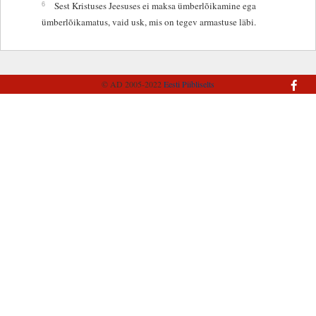
6
Sest Kristuses Jeesuses ei maksa ümberlõikamine ega
ümberlõikamatus, vaid usk, mis on tegev armastuse läbi.
© AD 2005-2022
Eesti Piibliselts