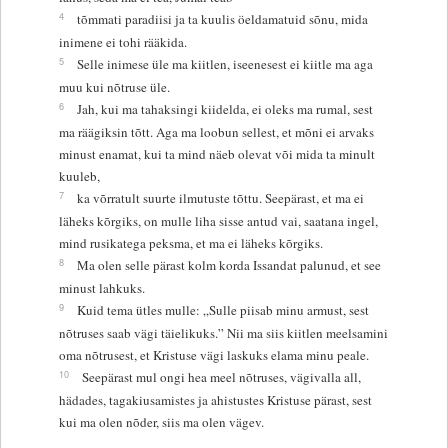
4
tõmmati paradiisi ja ta kuulis öeldamatuid sõnu, mida
inimene ei tohi rääkida.
5
Selle inimese üle ma kiitlen, iseenesest ei kiitle ma aga
muu kui nõtruse üle.
6
Jah, kui ma tahaksingi kiidelda, ei oleks ma rumal, sest
ma räägiksin tõtt. Aga ma loobun sellest, et mõni ei arvaks
minust enamat, kui ta mind näeb olevat või mida ta minult
kuuleb,
7
ka võrratult suurte ilmutuste tõttu. Seepärast, et ma ei
läheks kõrgiks, on mulle liha sisse antud vai, saatana ingel,
mind rusikatega peksma, et ma ei läheks kõrgiks.
8
Ma olen selle pärast kolm korda Issandat palunud, et see
minust lahkuks.
9
Kuid tema ütles mulle: „Sulle piisab minu armust, sest
nõtruses saab vägi täielikuks.” Nii ma siis kiitlen meelsamini
oma nõtrusest, et Kristuse vägi laskuks elama minu peale.
10
Seepärast mul ongi hea meel nõtruses, vägivalla all,
hädades, tagakiusamistes ja ahistustes Kristuse pärast, sest
kui ma olen nõder, siis ma olen vägev.