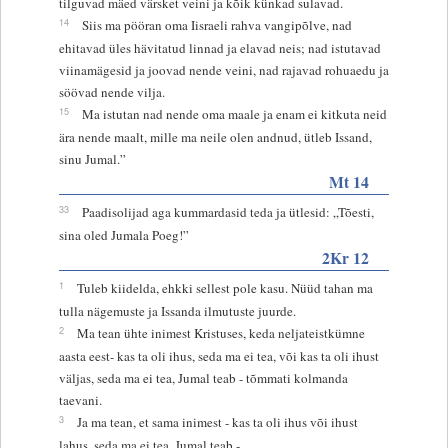
tilguvad mäed värsket veini ja kõik künkad sulavad.
14
Siis ma pööran oma Iisraeli rahva vangipõlve, nad
ehitavad üles hävitatud linnad ja elavad neis; nad istutavad
viinamägesid ja joovad nende veini, nad rajavad rohuaedu ja
söövad nende vilja.
15
Ma istutan nad nende oma maale ja enam ei kitkuta neid
ära nende maalt, mille ma neile olen andnud, ütleb Issand,
sinu Jumal.”
Mt 14
33
Paadisolijad aga kummardasid teda ja ütlesid: „Tõesti,
sina oled Jumala Poeg!”
2Kr 12
1
Tuleb kiidelda, ehkki sellest pole kasu. Nüüd tahan ma
tulla nägemuste ja Issanda ilmutuste juurde.
2
Ma tean ühte inimest Kristuses, keda neljateistkümne
aasta eest- kas ta oli ihus, seda ma ei tea, või kas ta oli ihust
väljas, seda ma ei tea, Jumal teab - tõmmati kolmanda
taevani.
3
Ja ma tean, et sama inimest - kas ta oli ihus või ihust
lahus, seda ma ei tea, Jumal teab -