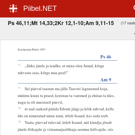
Piibel.NET
Ps 46,11;Mt 14,33;2Kr 12,1-10;Am 9,11-15
(17 vaste
Eestikeelne Piibel 1997
Ps 46
11
„Jätke järele ja teadke, et mina olen Jumal, kõrge
rahvaste seas, kõrge maa peal!”
Am 9
11
Sel päeval taastan ma jälle Taaveti lagunenud koja,
müürin kinni ta praod, koristan ta varemed ja ehitan ta üles,
nagu ta oli muistseil päevil,
12
et nad saaksid pärida Edomi jäägi ja kõik rahvad, kelle
üle on nimetatud minu nimi, ütleb Issand, kes seda teeb.
13
Vaata, päevad tulevad, ütleb Issand, mil kündja jõuab
järele lõikajale ja viinamarjasõtkuja seemne külvajale; siis