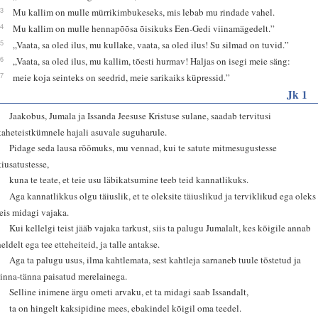
13
Mu kallim on mulle mürrikimbukeseks, mis lebab mu rindade vahel.
14
Mu kallim on mulle hennapõõsa õisikuks Een-Gedi viinamägedelt.”
15
„Vaata, sa oled ilus, mu kullake, vaata, sa oled ilus! Su silmad on tuvid.”
16
„Vaata, sa oled ilus, mu kallim, tõesti hurmav! Haljas on isegi meie säng:
17
meie koja seinteks on seedrid, meie sarikaiks küpressid.”
Jk 1
1
Jaakobus, Jumala ja Issanda Jeesuse Kristuse sulane, saadab tervitusi
kaheteistkümnele hajali asuvale suguharule.
2
Pidage seda lausa rõõmuks, mu vennad, kui te satute mitmesugustesse
kiusatustesse,
3
kuna te teate, et teie usu läbikatsumine teeb teid kannatlikuks.
4
Aga kannatlikkus olgu täiuslik, et te oleksite täiuslikud ja terviklikud ega oleks
teis midagi vajaka.
5
Kui kellelgi teist jääb vajaka tarkust, siis ta palugu Jumalalt, kes kõigile annab
heldelt ega tee etteheiteid, ja talle antakse.
6
Aga ta palugu usus, ilma kahtlemata, sest kahtleja sarnaneb tuule tõstetud ja
sinna-tänna paisatud merelainega.
7
Selline inimene ärgu ometi arvaku, et ta midagi saab Issandalt,
8
ta on hingelt kaksipidine mees, ebakindel kõigil oma teedel.