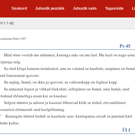
Sisukord
Juhuslik peatükk
Juhuslik salm
Tagasiside
L
ht 1 1-st)
estikeelne Piibel 1997
Ps 45
2
Häid sõnu voolab mu südamest, kuninga auks on mu laul. Mu keel on nagu usin
kirjutaja sulg.
3
Sa oled kõige kaunim inimlastest, arm on valatud su huultele, seepärast on Juma
sind õnnistanud igavesti.
7
Su aujärg, Jumal, on ikka ja igavesti, su valitsuskepp on õigluse kepp.
8
Sa armastad õigust ja vihkad ülekohut; sellepärast on Jumal, sinu Jumal, sind
võidnud rõõmuõliga enam kui su kaaslasi.
9
Selgest mürrist ja aaloest ja kassiast lõhnavad kõik su riided, elevandiluust
hoonetest rõõmustab sind keelpillimäng.
10
Kuningate tütreid leidub su kaaslaste seas: kuninganna seisab su paremal käel
Oofiri kullas.
Ül 1