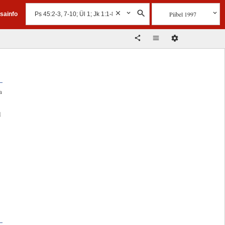
Piibel 1997
isainfo
a
l