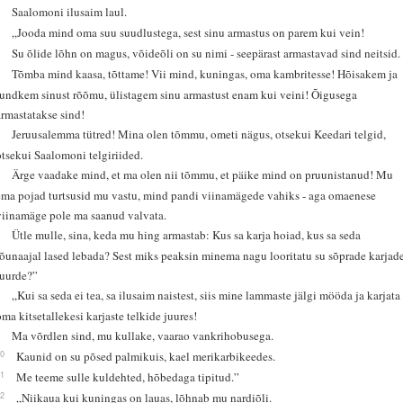
1
Saalomoni ilusaim laul.
2
„Jooda mind oma suu suudlustega, sest sinu armastus on parem kui vein!
3
Su õlide lõhn on magus, võideõli on su nimi - seepärast armastavad sind neitsid.
4
Tõmba mind kaasa, tõttame! Vii mind, kuningas, oma kambritesse! Hõisakem ja
tundkem sinust rõõmu, ülistagem sinu armastust enam kui veini! Õigusega
armastatakse sind!
5
Jeruusalemma tütred! Mina olen tõmmu, ometi nägus, otsekui Keedari telgid,
otsekui Saalomoni telgiriided.
6
Ärge vaadake mind, et ma olen nii tõmmu, et päike mind on pruunistanud! Mu
ema pojad turtsusid mu vastu, mind pandi viinamägede vahiks - aga omaenese
viinamäge pole ma saanud valvata.
7
Ütle mulle, sina, keda mu hing armastab: Kus sa karja hoiad, kus sa seda
lõunaajal lased lebada? Sest miks peaksin minema nagu looritatu su sõprade karjad
juurde?”
8
„Kui sa seda ei tea, sa ilusaim naistest, siis mine lammaste jälgi mööda ja karjata
oma kitsetallekesi karjaste telkide juures!
9
Ma võrdlen sind, mu kullake, vaarao vankrihobusega.
10
Kaunid on su põsed palmikuis, kael merikarbikeedes.
11
Me teeme sulle kuldehted, hõbedaga tipitud.”
12
„Niikaua kui kuningas on lauas, lõhnab mu nardiõli.