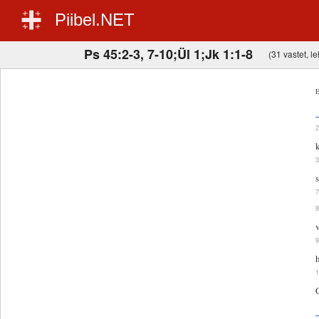
Piibel.NET
Ps 45:2-3, 7-10;Ül 1;Jk 1:1-8
(31 vastet, le
E