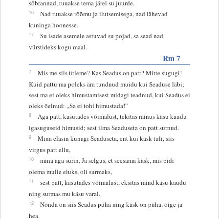
sõbrannad, tuuakse tema järel su juurde.
16
Nad tuuakse rõõmu ja ilutsemisega, nad lähevad
kuninga hoonesse.
17
Su isade asemele astuvad su pojad, sa sead nad
vürstideks kogu maal.
Rm 7
7
Mis me siis ütleme? Kas Seadus on patt? Mitte sugugi!
Kuid pattu ma poleks ära tundnud muidu kui Seaduse läbi;
sest ma ei oleks himustamisest midagi teadnud, kui Seadus ei
oleks öelnud: „Sa ei tohi himustada!”
8
Aga patt, kasutades võimalust, tekitas minus käsu kaudu
igasuguseid himusid; sest ilma Seaduseta on patt surnud.
9
Mina elasin kunagi Seaduseta, ent kui käsk tuli, siis
virgus patt ellu,
10
mina aga surin. Ja selgus, et seesama käsk, mis pidi
olema mulle eluks, oli surmaks,
11
sest patt, kasutades võimalust, eksitas mind käsu kaudu
ning surmas mu käsu varal.
12
Nõnda on siis Seadus püha ning käsk on püha, õige ja
hea.