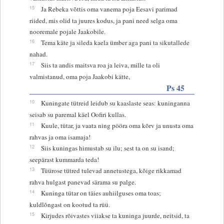
15
Ja Rebeka võttis oma vanema poja Eesavi parimad
riided, mis olid ta juures kodus, ja pani need selga oma
nooremale pojale Jaakobile.
16
Tema käte ja sileda kaela ümber aga pani ta sikutallede
nahad.
17
Siis ta andis maitsva roa ja leiva, mille ta oli
valmistanud, oma poja Jaakobi kätte,
Ps 45
10
Kuningate tütreid leidub su kaaslaste seas: kuninganna
seisab su paremal käel Oofiri kullas.
11
Kuule, tütar, ja vaata ning pööra oma kõrv ja unusta oma
rahvas ja oma isamaja!
12
Siis kuningas himustab su ilu; sest ta on su isand;
seepärast kummarda teda!
13
Tüürose tütred tulevad annetustega, kõige rikkamad
rahva hulgast panevad särama su palge.
14
Kuninga tütar on täies auhiilguses oma toas;
kuldlõngast on kootud ta rüü.
15
Kirjudes rõivastes viiakse ta kuninga juurde, neitsid, ta