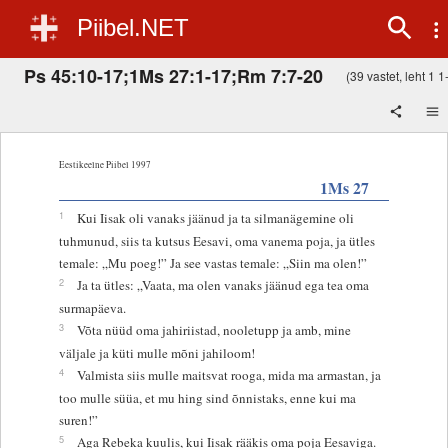
Piibel.NET
Ps 45:10-17;1Ms 27:1-17;Rm 7:7-20
(39 vastet, leht 1 1-
Eestikeelne Piibel 1997
1Ms 27
1
Kui Iisak oli vanaks jäänud ja ta silmanägemine oli
tuhmunud, siis ta kutsus Eesavi, oma vanema poja, ja ütles
temale: „Mu poeg!” Ja see vastas temale: „Siin ma olen!”
2
Ja ta ütles: „Vaata, ma olen vanaks jäänud ega tea oma
surmapäeva.
3
Võta nüüd oma jahiriistad, nooletupp ja amb, mine
väljale ja küti mulle mõni jahiloom!
4
Valmista siis mulle maitsvat rooga, mida ma armastan, ja
too mulle süüa, et mu hing sind õnnistaks, enne kui ma
suren!”
5
Aga Rebeka kuulis, kui Iisak rääkis oma poja Eesaviga.