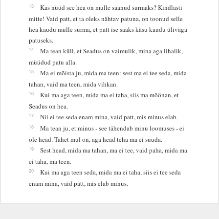
13
Kas nüüd see hea on mulle saanud surmaks? Kindlasti
mitte! Vaid patt, et ta oleks nähtav patuna, on toonud selle
hea kaudu mulle surma, et patt ise saaks käsu kaudu üliväga
patuseks.
14
Ma tean küll, et Seadus on vaimulik, mina aga lihalik,
müüdud patu alla.
15
Ma ei mõista ju, mida ma teen: sest ma ei tee seda, mida
tahan, vaid ma teen, mida vihkan.
16
Kui ma aga teen, mida ma ei taha, siis ma möönan, et
Seadus on hea.
17
Nii ei tee seda enam mina, vaid patt, mis minus elab.
18
Ma tean ju, et minus - see tähendab minu loomuses - ei
ole head. Tahet mul on, aga head teha ma ei suuda.
19
Sest head, mida ma tahan, ma ei tee, vaid paha, mida ma
ei taha, ma teen.
20
Kui ma aga teen seda, mida ma ei taha, siis ei tee seda
enam mina, vaid patt, mis elab minus.