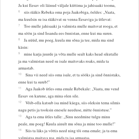
Ja kui Eesav oli läinud väljale küttima ja jahisaaki tooma,
6
siis rääkis Rebeka oma poja Jaakobiga, öeldes: „Vaata,
ma kuulsin su isa rääkivat su venna Eesaviga ja ütlevat:
7
Too mulle jahisaaki ja valmista mulle maitsvat rooga, et
ma söön ja sind Issanda ees õnnistan, enne kui ma suren.
8
Ja nüüd, mu poeg, kuula mu sõna ja tee, mida ma sind
käsin:
9
mine karja juurde ja võta mulle sealt kaks head sikutalle
ja ma valmistan need su isale maitsvaks roaks, mida ta
armastab.
10
Sina vii need siis oma isale, et ta sööks ja sind õnnistaks,
enne kui ta sureb!”
11
Aga Jaakob ütles oma emale Rebekale: „Vaata, mu vend
Eesav on karune, aga mina olen sile.
12
Võib-olla katsub isa mind käega, siis oleksin tema silmis
nagu petis ja tooksin enesele needuse, mitte õnnistuse.”
13
Aga ta ema ütles talle: „Sinu needmine tulgu minu
peale, mu poeg! Kuula ainult mu sõna ja mine too mulle!”
14
Siis ta läks ja võttis need ning tõi oma emale; ja ta ema
valmistas maitsva roa, mida ta isa armastas.