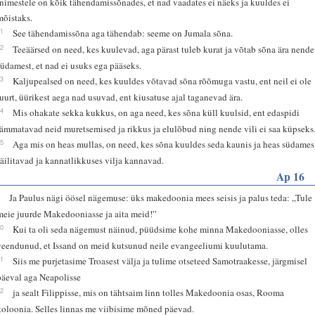
inimestele on kõik tähendamissõnades, et nad vaadates ei näeks ja kuuldes ei
mõistaks.
11
See tähendamissõna aga tähendab: seeme on Jumala sõna.
12
Teeäärsed on need, kes kuulevad, aga pärast tuleb kurat ja võtab sõna ära nende
südamest, et nad ei usuks ega pääseks.
13
Kaljupealsed on need, kes kuuldes võtavad sõna rõõmuga vastu, ent neil ei ole
juurt, üürikest aega nad usuvad, ent kiusatuse ajal taganevad ära.
14
Mis ohakate sekka kukkus, on aga need, kes sõna küll kuulsid, ent edaspidi
lämmatavad neid muretsemised ja rikkus ja elulõbud ning nende vili ei saa küpseks
15
Aga mis on heas mullas, on need, kes sõna kuuldes seda kaunis ja heas südames
säilitavad ja kannatlikkuses vilja kannavad.
Ap 16
9
Ja Paulus nägi öösel nägemuse: üks makedoonia mees seisis ja palus teda: „Tule
meie juurde Makedooniasse ja aita meid!”
10
Kui ta oli seda nägemust näinud, püüdsime kohe minna Makedooniasse, olles
veendunud, et Issand on meid kutsunud neile evangeeliumi kuulutama.
11
Siis me purjetasime Troasest välja ja tulime otseteed Samotraakesse, järgmisel
päeval aga Neapolisse
12
ja sealt Filippisse, mis on tähtsaim linn tolles Makedoonia osas, Rooma
koloonia. Selles linnas me viibisime mõned päevad.