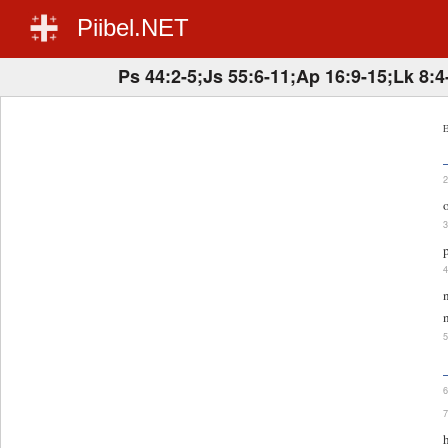
Piibel.NET
Ps 44:2-5;Js 55:6-11;Ap 16:9-15;Lk 8:4
E