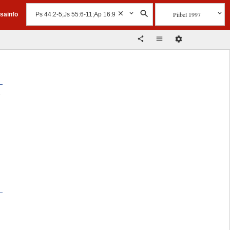
Piibel 1997
isainfo
o