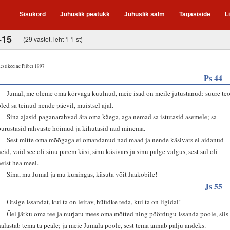
Sisukord
Juhuslik peatükk
Juhuslik salm
Tagasiside
L
-15
(29 vastet, leht 1 1-st)
estikeelne Piibel 1997
Ps 44
2
Jumal, me oleme oma kõrvaga kuulnud, meie isad on meile jutustanud: suure te
oled sa teinud nende päevil, muistsel ajal.
3
Sina ajasid paganarahvad ära oma käega, aga nemad sa istutasid asemele; sa
purustasid rahvaste hõimud ja kihutasid nad minema.
4
Sest mitte oma mõõgaga ei omandanud nad maad ja nende käsivars ei aidanud
neid, vaid see oli sinu parem käsi, sinu käsivars ja sinu palge valgus, sest sul oli
neist hea meel.
5
Sina, mu Jumal ja mu kuningas, käsuta võit Jaakobile!
Js 55
6
Otsige Issandat, kui ta on leitav, hüüdke teda, kui ta on ligidal!
7
Õel jätku oma tee ja nurjatu mees oma mõtted ning pöördugu Issanda poole, siis
halastab tema ta peale; ja meie Jumala poole, sest tema annab palju andeks.