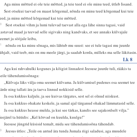
8
Aga minu mõtted ei ole teie mõtted, ja teie teed ei ole minu teed, ütleb Issand.
9
Sest otsekui taevad on maast kõrgemal, nõnda on minu teed kõrgemad kui teie
teed, ja minu mõtted kõrgemad kui teie mõtted.
10
Sest otsekui vihm ja lumi tulevad taevast alla ega lähe sinna tagasi, vaid
kastavad maad ja teevad selle sigivaks ning kandvaks, et see annaks külvajale
seemet ja sööjale leiba,
11
nõnda on ka minu sõnaga, mis lähtub mu suust: see ei tule tagasi mu juurde
tühjalt, vaid teeb, mis on mu meele järgi, ja saadab korda, milleks ma selle läkitasin
Lk 8
4
Aga kui rahvahulki kogunes ja kõigist linnadest Jeesuse juurde tuli, rääkis ta
neile tähendamissõnaga:
5
„Külvaja läks välja oma seemet külvama. Ja külvamisel pudenes osa seemet tee
äärde ning tallati ära ja taeva linnud nokkisid selle.
6
Ja osa kukkus kaljule, ja see kuivas tärgates, sest sel ei olnud niiskust.
7
Ja osa kukkus ohakate keskele, ja samal ajal tärganud ohakad lämmatasid selle.
8
Ja osa kukkus heasse mulda, ja kui see tärkas, kandis see sajakordselt vilja.”
Seejärel ta hüüdis: „Kel kõrvad on kuulda, kuulgu!”
9
Jeesuse jüngrid küsisid temalt, mida see tähendamissõna tähendab.
10
Jeesus ütles: „Teile on antud ära tunda Jumala riigi saladusi, aga muudele