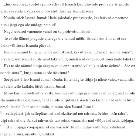
2
„Inimesepoeg, kuuluta prohvetlikult Iisraeli kuulutavaile prohveteile ja ütle
neile, kes enda arvates on prohvetid: Kuulge Issanda sõna!
3
Nõnda ütleb Issand Jumal: Häda jõledaile prohveteile, kes käivad omaenese
vaimu järgi ega ole midagi näinud!
4
Nagu rebased varemete vahel on su prohvetid, Iisrael.
5
Te ei ole läinud pragude ette ega ole teinud müüri Iisraeli soo ümber, et see
püsiks võitluses Issanda päeval.
6
Nad on näinud tühja ja nende ennustused, kes ütlevad: „See on Issanda sõna!”,
on valed, sest Issand ei ole neid läkitanud; ometi nad ootavad, et sõna täide läheks!
7
Eks te ole näinud tühja nägemust ja ennustanud valet, kui olete öelnud: „See on
Issanda sõna!”, kuigi mina ei ole rääkinud?
8
Seepärast ütleb Issand Jumal nõnda: Et te räägite tühja ja näete valet, vaata, siis
ma tulen teile kallale, ütleb Issand Jumal.
9
Minu käsi on prohvetite vastu, kes näevad tühja ja ennustavad valet; nad ei tohi
olla minu rahva osaduses, neid ei tohi kirjutada Iisraeli soo kirja ja nad ei tohi tulla
Iisraeli maale. Ja te saate tunda, et mina olen Issand Jumal.
10
Sellepärast, jah sellepärast, et nad eksitavad mu rahvast, öeldes: „On rahu”,
kuigi rahu ei ole. Ja kui rahvas ehitab seina, vaata, siis nad võõpavad seda lubjaga.
11
Ütle lubjaga võõpajaile, et see variseb! Tuleb uputav sadu, teie, raheterad,
langete, ja sina, marutuul, puhked.