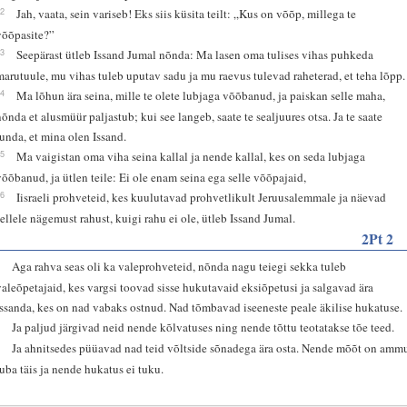
12
Jah, vaata, sein variseb! Eks siis küsita teilt: „Kus on võõp, millega te
võõpasite?”
13
Seepärast ütleb Issand Jumal nõnda: Ma lasen oma tulises vihas puhkeda
marutuule, mu vihas tuleb uputav sadu ja mu raevus tulevad raheterad, et teha lõpp.
14
Ma lõhun ära seina, mille te olete lubjaga võõbanud, ja paiskan selle maha,
nõnda et alusmüür paljastub; kui see langeb, saate te sealjuures otsa. Ja te saate
tunda, et mina olen Issand.
15
Ma vaigistan oma viha seina kallal ja nende kallal, kes on seda lubjaga
võõbanud, ja ütlen teile: Ei ole enam seina ega selle võõpajaid,
16
Iisraeli prohveteid, kes kuulutavad prohvetlikult Jeruusalemmale ja näevad
sellele nägemust rahust, kuigi rahu ei ole, ütleb Issand Jumal.
2Pt 2
1
Aga rahva seas oli ka valeprohveteid, nõnda nagu teiegi sekka tuleb
valeõpetajaid, kes vargsi toovad sisse hukutavaid eksiõpetusi ja salgavad ära
Issanda, kes on nad vabaks ostnud. Nad tõmbavad iseeneste peale äkilise hukatuse.
2
Ja paljud järgivad neid nende kõlvatuses ning nende tõttu teotatakse tõe teed.
3
Ja ahnitsedes püüavad nad teid võltside sõnadega ära osta. Nende mõõt on amm
juba täis ja nende hukatus ei tuku.