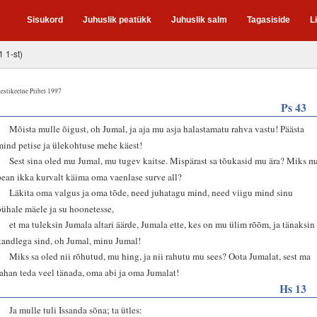
Sisukord
Juhuslik peatükk
Juhuslik salm
Tagasiside
L
1 1-st)
estikeelne Piibel 1997
Ps 43
1
Mõista mulle õigust, oh Jumal, ja aja mu asja halastamatu rahva vastu! Päästa
mind petise ja ülekohtuse mehe käest!
2
Sest sina oled mu Jumal, mu tugev kaitse. Mispärast sa tõukasid mu ära? Miks m
pean ikka kurvalt käima oma vaenlase surve all?
3
Läkita oma valgus ja oma tõde, need juhatagu mind, need viigu mind sinu
pühale mäele ja su hoonetesse,
4
et ma tuleksin Jumala altari äärde, Jumala ette, kes on mu ülim rõõm, ja tänaksin
kandlega sind, oh Jumal, minu Jumal!
5
Miks sa oled nii rõhutud, mu hing, ja nii rahutu mu sees? Oota Jumalat, sest ma
tahan teda veel tänada, oma abi ja oma Jumalat!
Hs 13
1
Ja mulle tuli Issanda sõna; ta ütles: