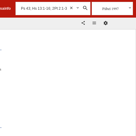
Piibel 1997
isainfo
a