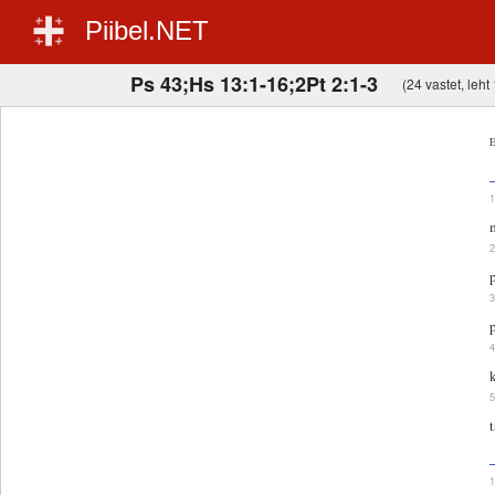
Piibel.NET
Ps 43;Hs 13:1-16;2Pt 2:1-3
(24 vastet, leht 
E