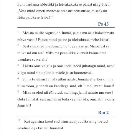
kummardama hõbetüki ja leivakakukese pärast ning ütleb:
„Võta mind ometi mõnesse preestriteenistusse, et saaksin
süüa palukese leiba!””
Ps 43
1
Mõista mulle õigust, oh Jumal, ja aja mu asja halastamatu
rahva vastu! Päästa mind petise ja ülekohtuse mehe käest!
2
Sest sina oled mu Jumal, mu tugev kaitse. Mispärast sa
tõukasid mu ära? Miks ma pean ikka kurvalt käima oma
vaenlase surve all?
3
Läkita oma valgus ja oma tõde, need juhatagu mind, need
viigu mind sinu pühale mäele ja su hoonetesse,
4
et ma tuleksin Jumala altari äärde, Jumala ette, kes on mu
ülim rõõm, ja tänaksin kandlega sind, oh Jumal, minu Jumal!
5
Miks sa oled nii rõhutud, mu hing, ja nii rahutu mu sees?
Oota Jumalat, sest ma tahan teda veel tänada, oma abi ja oma
Jumalat!
Rm 2
17
Kui aga sina lased end nimetada juudiks ning toetud
Seadusele ja kiitled Jumalast