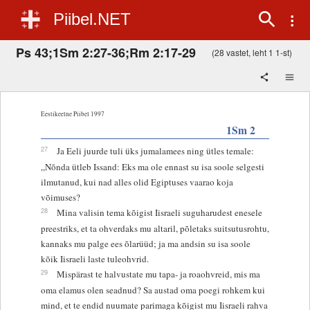
Piibel.NET
Ps 43;1Sm 2:27-36;Rm 2:17-29
(28 vastet, leht 1 1-st)
Eestikeelne Piibel 1997
1Sm 2
27
Ja Eeli juurde tuli üks jumalamees ning ütles temale:
„Nõnda ütleb Issand: Eks ma ole ennast su isa soole selgesti
ilmutanud, kui nad alles olid Egiptuses vaarao koja
võimuses?
28
Mina valisin tema kõigist Iisraeli suguharudest enesele
preestriks, et ta ohverdaks mu altaril, põletaks suitsutusrohtu,
kannaks mu palge ees õlarüüd; ja ma andsin su isa soole
kõik Iisraeli laste tuleohvrid.
29
Mispärast te halvustate mu tapa- ja roaohvreid, mis ma
oma elamus olen seadnud? Sa austad oma poegi rohkem kui
mind, et te endid nuumate parimaga kõigist mu Iisraeli rahva