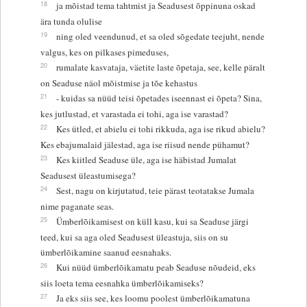
18
ja mõistad tema tahtmist ja Seadusest õppinuna oskad
ära tunda olulise
19
ning oled veendunud, et sa oled sõgedate teejuht, nende
valgus, kes on pilkases pimeduses,
20
rumalate kasvataja, väetite laste õpetaja, see, kelle päralt
on Seaduse näol mõistmise ja tõe kehastus
21
- kuidas sa nüüd teisi õpetades iseennast ei õpeta? Sina,
kes jutlustad, et varastada ei tohi, aga ise varastad?
22
Kes ütled, et abielu ei tohi rikkuda, aga ise rikud abielu?
Kes ebajumalaid jälestad, aga ise riisud nende pühamut?
23
Kes kiitled Seaduse üle, aga ise häbistad Jumalat
Seadusest üleastumisega?
24
Sest, nagu on kirjutatud, teie pärast teotatakse Jumala
nime paganate seas.
25
Ümberlõikamisest on küll kasu, kui sa Seaduse järgi
teed, kui sa aga oled Seadusest üleastuja, siis on su
ümberlõikamine saanud eesnahaks.
26
Kui nüüd ümberlõikamatu peab Seaduse nõudeid, eks
siis loeta tema eesnahka ümberlõikamiseks?
27
Ja eks siis see, kes loomu poolest ümberlõikamatuna