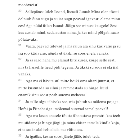
roaohvreist!
30
Sellepärast ütleb Issand, Iisraeli Jumal: Mina olen tõesti
öelnud: Sinu sugu ja su isa sugu peavad igavesti elama minu
ees! Aga nüüd ütleb Issand: Jäägu see minust kaugele! Sest
kes austab mind, seda austan mina, ja kes mind põlgab, saab
põlatavaks.
31
Vaata, päevad tulevad ja ma raiun ära sinu käsivarre ja su
isa soo käsivarre, nõnda et ükski su soos ei ela vanaks.
32
Ja sa saad näha mu elamut kitsikuses, kõige selle eest,
mis ta Iisraelile head pidi tegema. Ja ükski su soos ei ela iial
vanaks.
33
Aga ma ei hävita sul mitte kõiki oma altari juurest, et
mitte kustutada su silmi ja rammestada su hinge, kuid
enamik sinu soost peab surema meheeas!
34
Ja sulle olgu tähiseks see, mis juhtub su mõlema pojaga,
Hofni ja Piinehasiga: mõlemad surevad samal päeval!
35
Aga ma lasen enesele tõusta ühe ustava preestri, kes teeb
mu südame ja hinge järgi; ja mina ehitan temale kindla koja,
et ta saaks alaliselt elada mu võitu ees.
36
Ja igaüks, kes su soost järele jääb, tuleb teda