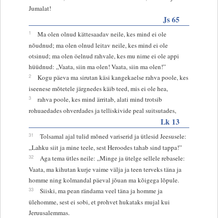
Jumalat!
Js 65
1
Ma olen olnud kättesaadav neile, kes mind ei ole
nõudnud; ma olen olnud leitav neile, kes mind ei ole
otsinud; ma olen öelnud rahvale, kes mu nime ei ole appi
hüüdnud: „Vaata, siin ma olen! Vaata, siin ma olen!”
2
Kogu päeva ma sirutan käsi kangekaelse rahva poole, kes
iseenese mõtetele järgnedes käib teed, mis ei ole hea,
3
rahva poole, kes mind ärritab, alati mind trotsib
rohuaedades ohverdades ja telliskivide peal suitsutades,
Lk 13
31
Tolsamal ajal tulid mõned variserid ja ütlesid Jeesusele:
„Lahku siit ja mine teele, sest Heroodes tahab sind tappa!”
32
Aga tema ütles neile: „Minge ja ütelge sellele rebasele:
Vaata, ma kihutan kurje vaime välja ja teen terveks täna ja
homme ning kolmandal päeval jõuan ma kõigega lõpule.
33
Siiski, ma pean rändama veel täna ja homme ja
ülehomme, sest ei sobi, et prohvet hukataks mujal kui
Jeruusalemmas.