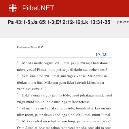
Piibel.NET
Ps 43:1-5;Js 65:1-3;Ef 2:12-16;Lk 13:31-35
(18 vast
Eestikeelne Piibel 1997
Ps 43
1
Mõista mulle õigust, oh Jumal, ja aja mu asja halastamatu
rahva vastu! Päästa mind petise ja ülekohtuse mehe käest!
2
Sest sina oled mu Jumal, mu tugev kaitse. Mispärast sa
tõukasid mu ära? Miks ma pean ikka kurvalt käima oma
vaenlase surve all?
3
Läkita oma valgus ja oma tõde, need juhatagu mind, need
viigu mind sinu pühale mäele ja su hoonetesse,
4
et ma tuleksin Jumala altari äärde, Jumala ette, kes on mu
ülim rõõm, ja tänaksin kandlega sind, oh Jumal, minu Jumal!
5
Miks sa oled nii rõhutud, mu hing, ja nii rahutu mu sees?
Oota Jumalat, sest ma tahan teda veel tänada, oma abi ja oma