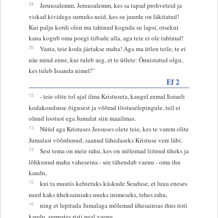
34
Jeruusalemm, Jeruusalemm, kes sa tapad prohveteid ja
viskad kividega surnuks neid, kes su juurde on läkitatud!
Kui palju kordi olen ma tahtnud koguda su lapsi, otsekui
kana kogub oma poegi tiibade alla, aga teie ei ole tahtnud!
35
Vaata, teie koda jäetakse maha! Aga ma ütlen teile, te ei
näe mind enne, kui tuleb aeg, et te ütlete: Õnnistatud olgu,
kes tuleb Issanda nimel!”
Ef 2
12
- teie olite tol ajal ilma Kristuseta, kaugel eemal Iisraeli
kodakondsuse õigusest ja võõrad tõotuselepingule, teil ei
olnud lootust ega Jumalat siin maailmas.
13
Nüüd aga Kristuses Jeesuses olete teie, kes te varem olite
Jumalast võõrdunud, saanud lähedaseks Kristuse vere läbi.
14
Sest tema on meie rahu, kes on mõlemad liitnud üheks ja
lõhkunud maha vaheseina - see tähendab vaenu - oma ihu
kaudu,
15
kui ta muutis kehtetuks käskude Seaduse, et luua eneses
need kaks üheksainsaks uueks inimeseks, tehes rahu,
16
ning et lepitada Jumalaga mõlemad ühesainsas ihus risti
kaudu, surmates risti peal vaenu.