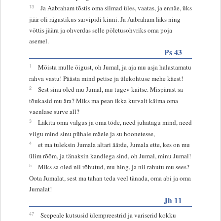
13
Ja Aabraham tõstis oma silmad üles, vaatas, ja ennäe, üks
jäär oli rägastikus sarvipidi kinni. Ja Aabraham läks ning
võttis jäära ja ohverdas selle põletusohvriks oma poja
asemel.
Ps 43
1
Mõista mulle õigust, oh Jumal, ja aja mu asja halastamatu
rahva vastu! Päästa mind petise ja ülekohtuse mehe käest!
2
Sest sina oled mu Jumal, mu tugev kaitse. Mispärast sa
tõukasid mu ära? Miks ma pean ikka kurvalt käima oma
vaenlase surve all?
3
Läkita oma valgus ja oma tõde, need juhatagu mind, need
viigu mind sinu pühale mäele ja su hoonetesse,
4
et ma tuleksin Jumala altari äärde, Jumala ette, kes on mu
ülim rõõm, ja tänaksin kandlega sind, oh Jumal, minu Jumal!
5
Miks sa oled nii rõhutud, mu hing, ja nii rahutu mu sees?
Oota Jumalat, sest ma tahan teda veel tänada, oma abi ja oma
Jumalat!
Jh 11
47
Seepeale kutsusid ülempreestrid ja variserid kokku