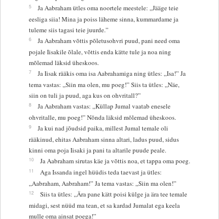
5
Ja Aabraham ütles oma noortele meestele: „Jääge teie
eesliga siia! Mina ja poiss läheme sinna, kummardame ja
tuleme siis tagasi teie juurde.”
6
Ja Aabraham võttis põletusohvri puud, pani need oma
pojale Iisakile õlale, võttis enda kätte tule ja noa ning
mõlemad läksid üheskoos.
7
Ja Iisak rääkis oma isa Aabrahamiga ning ütles: „Isa!” Ja
tema vastas: „Siin ma olen, mu poeg!” Siis ta ütles: „Näe,
siin on tuli ja puud, aga kus on ohvritall?”
8
Ja Aabraham vastas: „Küllap Jumal vaatab enesele
ohvritalle, mu poeg!” Nõnda läksid mõlemad üheskoos.
9
Ja kui nad jõudsid paika, millest Jumal temale oli
rääkinud, ehitas Aabraham sinna altari, ladus puud, sidus
kinni oma poja Iisaki ja pani ta altarile puude peale.
10
Ja Aabraham sirutas käe ja võttis noa, et tappa oma poeg.
11
Aga Issanda ingel hüüdis teda taevast ja ütles:
„Aabraham, Aabraham!” Ja tema vastas: „Siin ma olen!”
12
Siis ta ütles: „Ära pane kätt poisi külge ja ära tee temale
midagi, sest nüüd ma tean, et sa kardad Jumalat ega keela
mulle oma ainsat poega!”