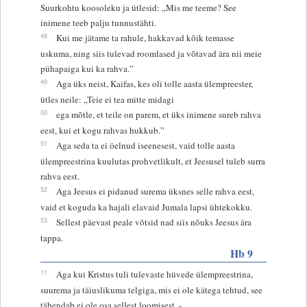
Suurkohtu koosoleku ja ütlesid: „Mis me teeme? See
inimene teeb palju tunnustähti.
48
Kui me jätame ta rahule, hakkavad kõik temasse
uskuma, ning siis tulevad roomlased ja võtavad ära nii meie
pühapaiga kui ka rahva.”
49
Aga üks neist, Kaifas, kes oli tolle aasta ülempreester,
ütles neile: „Teie ei tea mitte midagi
50
ega mõtle, et teile on parem, et üks inimene sureb rahva
eest, kui et kogu rahvas hukkub.”
51
Aga seda ta ei öelnud iseenesest, vaid tolle aasta
ülempreestrina kuulutas prohvetlikult, et Jeesusel tuleb surra
rahva eest.
52
Aga Jeesus ei pidanud surema üksnes selle rahva eest,
vaid et koguda ka hajali elavaid Jumala lapsi ühtekokku.
53
Sellest päevast peale võtsid nad siis nõuks Jeesus ära
tappa.
Hb 9
11
Aga kui Kristus tuli tulevaste hüvede ülempreestrina,
suurema ja täiuslikuma telgiga, mis ei ole kätega tehtud, see
tähendab ei ole osa sellest loomisest, -