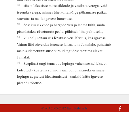
12
siis ta läks sisse mitte sikkude ja vasikate verega, vaid
iseenda verega, minnes ühe korra kõige pühamasse paika,
saavutas ta meile igavese lunastuse.
13
Sest kui sikkude ja härgade veri ja lehma tuhk, mida
piserdatakse rüvetunute peale, pühitseb liha puhtuseks,
14
kui palju enam siis Kristuse veri. Kristus, kes igavese
Vaimu läbi ohverdas iseenese laitmatuna Jumalale, puhastab
meie südametunnistuse surnud tegudest teenima elavat
Jumalat.
15
Seepärast ongi tema uue lepingu vahemees selleks, et
kutsutud - kui tema surm oli saanud lunastuseks esimese
lepingu aegsetest üleastumistest - saaksid kätte igavese
pärandi tõotuse.
© AD 2005-2022
Eesti Piibliselts