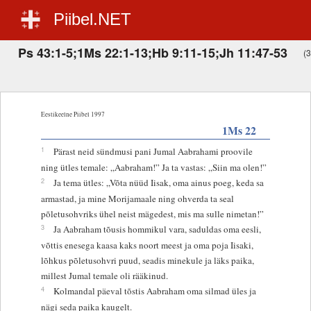
Piibel.NET
Ps 43:1-5;1Ms 22:1-13;Hb 9:11-15;Jh 11:47-53
(3
Eestikeelne Piibel 1997
1Ms 22
1
Pärast neid sündmusi pani Jumal Aabrahami proovile
ning ütles temale: „Aabraham!” Ja ta vastas: „Siin ma olen!”
2
Ja tema ütles: „Võta nüüd Iisak, oma ainus poeg, keda sa
armastad, ja mine Morijamaale ning ohverda ta seal
põletusohvriks ühel neist mägedest, mis ma sulle nimetan!”
3
Ja Aabraham tõusis hommikul vara, saduldas oma eesli,
võttis enesega kaasa kaks noort meest ja oma poja Iisaki,
lõhkus põletusohvri puud, seadis minekule ja läks paika,
millest Jumal temale oli rääkinud.
4
Kolmandal päeval tõstis Aabraham oma silmad üles ja
nägi seda paika kaugelt.