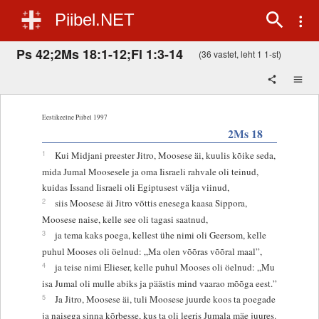
Piibel.NET
Ps 42;2Ms 18:1-12;Fl 1:3-14
(36 vastet, leht 1 1-st)
Eestikeelne Piibel 1997
2Ms 18
1
Kui Midjani preester Jitro, Moosese äi, kuulis kõike seda,
mida Jumal Moosesele ja oma Iisraeli rahvale oli teinud,
kuidas Issand Iisraeli oli Egiptusest välja viinud,
2
siis Moosese äi Jitro võttis enesega kaasa Sippora,
Moosese naise, kelle see oli tagasi saatnud,
3
ja tema kaks poega, kellest ühe nimi oli Geersom, kelle
puhul Mooses oli öelnud: „Ma olen võõras võõral maal”,
4
ja teise nimi Elieser, kelle puhul Mooses oli öelnud: „Mu
isa Jumal oli mulle abiks ja päästis mind vaarao mõõga eest.”
5
Ja Jitro, Moosese äi, tuli Moosese juurde koos ta poegade
ja naisega sinna kõrbesse, kus ta oli leeris Jumala mäe juures.