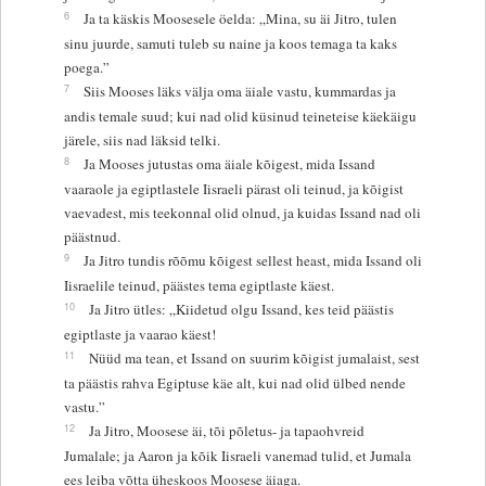
6
Ja ta käskis Moosesele öelda: „Mina, su äi Jitro, tulen
sinu juurde, samuti tuleb su naine ja koos temaga ta kaks
poega.”
7
Siis Mooses läks välja oma äiale vastu, kummardas ja
andis temale suud; kui nad olid küsinud teineteise käekäigu
järele, siis nad läksid telki.
8
Ja Mooses jutustas oma äiale kõigest, mida Issand
vaaraole ja egiptlastele Iisraeli pärast oli teinud, ja kõigist
vaevadest, mis teekonnal olid olnud, ja kuidas Issand nad oli
päästnud.
9
Ja Jitro tundis rõõmu kõigest sellest heast, mida Issand oli
Iisraelile teinud, päästes tema egiptlaste käest.
10
Ja Jitro ütles: „Kiidetud olgu Issand, kes teid päästis
egiptlaste ja vaarao käest!
11
Nüüd ma tean, et Issand on suurim kõigist jumalaist, sest
ta päästis rahva Egiptuse käe alt, kui nad olid ülbed nende
vastu.”
12
Ja Jitro, Moosese äi, tõi põletus- ja tapaohvreid
Jumalale; ja Aaron ja kõik Iisraeli vanemad tulid, et Jumala
ees leiba võtta üheskoos Moosese äiaga.