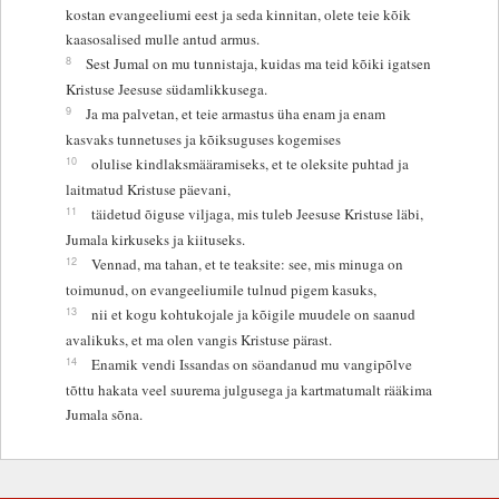
kostan evangeeliumi eest ja seda kinnitan, olete teie kõik
kaasosalised mulle antud armus.
8
Sest Jumal on mu tunnistaja, kuidas ma teid kõiki igatsen
Kristuse Jeesuse südamlikkusega.
9
Ja ma palvetan, et teie armastus üha enam ja enam
kasvaks tunnetuses ja kõiksuguses kogemises
10
olulise kindlaksmääramiseks, et te oleksite puhtad ja
laitmatud Kristuse päevani,
11
täidetud õiguse viljaga, mis tuleb Jeesuse Kristuse läbi,
Jumala kirkuseks ja kiituseks.
12
Vennad, ma tahan, et te teaksite: see, mis minuga on
toimunud, on evangeeliumile tulnud pigem kasuks,
13
nii et kogu kohtukojale ja kõigile muudele on saanud
avalikuks, et ma olen vangis Kristuse pärast.
14
Enamik vendi Issandas on söandanud mu vangipõlve
tõttu hakata veel suurema julgusega ja kartmatumalt rääkima
Jumala sõna.