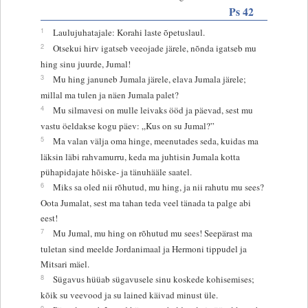
Ps 42
1
Laulujuhatajale: Korahi laste õpetuslaul.
2
Otsekui hirv igatseb veeojade järele, nõnda igatseb mu
hing sinu juurde, Jumal!
3
Mu hing januneb Jumala järele, elava Jumala järele;
millal ma tulen ja näen Jumala palet?
4
Mu silmavesi on mulle leivaks ööd ja päevad, sest mu
vastu öeldakse kogu päev: „Kus on su Jumal?”
5
Ma valan välja oma hinge, meenutades seda, kuidas ma
läksin läbi rahvamurru, keda ma juhtisin Jumala kotta
pühapidajate hõiske- ja tänuhääle saatel.
6
Miks sa oled nii rõhutud, mu hing, ja nii rahutu mu sees?
Oota Jumalat, sest ma tahan teda veel tänada ta palge abi
eest!
7
Mu Jumal, mu hing on rõhutud mu sees! Seepärast ma
tuletan sind meelde Jordanimaal ja Hermoni tippudel ja
Mitsari mäel.
8
Sügavus hüüab sügavusele sinu koskede kohisemises;
kõik su veevood ja su lained käivad minust üle.
9