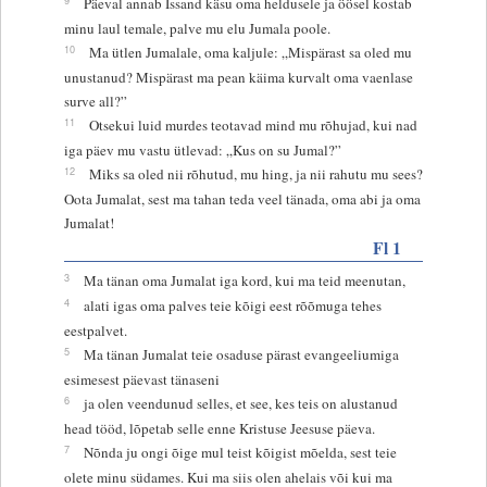
Päeval annab Issand käsu oma heldusele ja öösel kostab
minu laul temale, palve mu elu Jumala poole.
10
Ma ütlen Jumalale, oma kaljule: „Mispärast sa oled mu
unustanud? Mispärast ma pean käima kurvalt oma vaenlase
surve all?”
11
Otsekui luid murdes teotavad mind mu rõhujad, kui nad
iga päev mu vastu ütlevad: „Kus on su Jumal?”
12
Miks sa oled nii rõhutud, mu hing, ja nii rahutu mu sees?
Oota Jumalat, sest ma tahan teda veel tänada, oma abi ja oma
Jumalat!
Fl 1
3
Ma tänan oma Jumalat iga kord, kui ma teid meenutan,
4
alati igas oma palves teie kõigi eest rõõmuga tehes
eestpalvet.
5
Ma tänan Jumalat teie osaduse pärast evangeeliumiga
esimesest päevast tänaseni
6
ja olen veendunud selles, et see, kes teis on alustanud
head tööd, lõpetab selle enne Kristuse Jeesuse päeva.
7
Nõnda ju ongi õige mul teist kõigist mõelda, sest teie
olete minu südames. Kui ma siis olen ahelais või kui ma