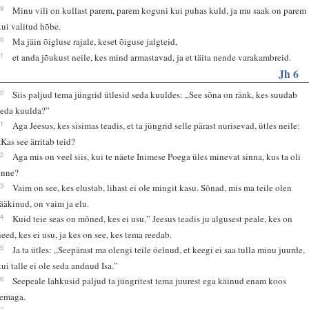
19
Minu vili on kullast parem, parem koguni kui puhas kuld, ja mu saak on parem
kui valitud hõbe.
20
Ma jäin õigluse rajale, keset õiguse jalgteid,
21
et anda jõukust neile, kes mind armastavad, ja et täita nende varakambreid.
Jh 6
60
Siis paljud tema jüngrid ütlesid seda kuuldes: „See sõna on ränk, kes suudab
seda kuulda?”
61
Aga Jeesus, kes sisimas teadis, et ta jüngrid selle pärast nurisevad, ütles neile:
„Kas see ärritab teid?
62
Aga mis on veel siis, kui te näete Inimese Poega üles minevat sinna, kus ta oli
enne?
63
Vaim on see, kes elustab, lihast ei ole mingit kasu. Sõnad, mis ma teile olen
rääkinud, on vaim ja elu.
64
Kuid teie seas on mõned, kes ei usu.” Jeesus teadis ju algusest peale, kes on
need, kes ei usu, ja kes on see, kes tema reedab.
65
Ja ta ütles: „Seepärast ma olengi teile öelnud, et keegi ei saa tulla minu juurde,
kui talle ei ole seda andnud Isa.”
66
Seepeale lahkusid paljud ta jüngritest tema juurest ega käinud enam koos
temaga.