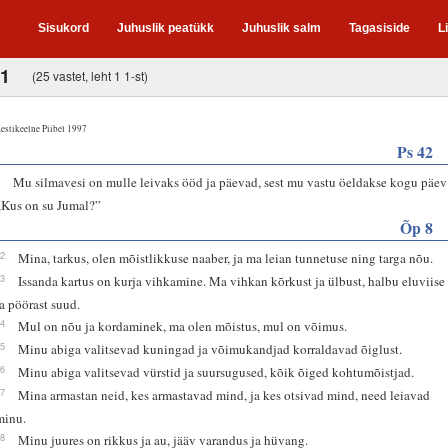
Sisukord
Juhuslik peatükk
Juhuslik salm
Tagasiside
L
71
(25 vastet, leht 1 1-st)
estikeelne Piibel 1997
Ps 42
4
Mu silmavesi on mulle leivaks ööd ja päevad, sest mu vastu öeldakse kogu päev
„Kus on su Jumal?”
Õp 8
12
Mina, tarkus, olen mõistlikkuse naaber, ja ma leian tunnetuse ning targa nõu.
13
Issanda kartus on kurja vihkamine. Ma vihkan kõrkust ja ülbust, halbu eluviise
ja pöörast suud.
14
Mul on nõu ja kordaminek, ma olen mõistus, mul on võimus.
15
Minu abiga valitsevad kuningad ja võimukandjad korraldavad õiglust.
16
Minu abiga valitsevad vürstid ja suursugused, kõik õiged kohtumõistjad.
17
Mina armastan neid, kes armastavad mind, ja kes otsivad mind, need leiavad
minu.
18
Minu juures on rikkus ja au, jääv varandus ja hüvang.