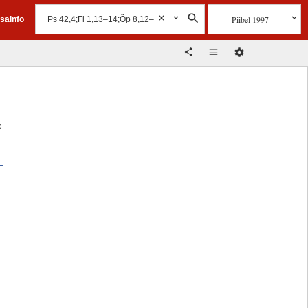
Piibel 1997
isainfo
: