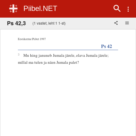
Piibel.NET
Ps 42,3
(1 vastet, leht 1 1-st)
Eestikeelne Piibel 1997
Ps 42
3
Mu hing januneb Jumala järele, elava Jumala järele;
millal ma tulen ja näen Jumala palet?