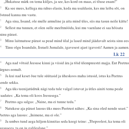
9
„Hukatuse märk on tema küljes, ja see, kes kord on maas, ei tõuse enam!”
10
Ka see mees, kellega ma rahus elasin, keda ma usaldasin, kes mu leiba sõi, on
tõstnud kanna mu vastu.
11
Aga sina, Issand, ole mulle armuline ja aita mind üles, siis ma tasun neile kätte!
12
Sellest ma tunnen, et olen sulle meeltmööda, kui mu vaenlane ei saa hõisata
minu pärast.
13
Minu laitmatuse pärast sa pead mind ülal ja lased mind jäädavalt seista sinu ees
14
Tänu olgu Issandale, Iisraeli Jumalale, igavesest ajast igavesti! Aamen ja aamen
Lk 22
54
Aga nad võtsid Jeesuse kinni ja viisid ära ja tõid ülempreestri majja. Ent Peetru
järgnes eemalt.
55
Ja kui nad keset õue tule süütasid ja üheskoos maha istusid, istus ka Peetrus
nende sekka.
56
Aga üks teenijatüdruk nägi teda tule valgel istuvat ja ütles ainiti tema peale
vaadates: „Ka tema oli koos Jeesusega.”
57
Peetrus aga salgas: „Naine, ma ei tunne teda.”
58
Natukese aja pärast lausus üks mees Peetrust nähes: „Ka sina oled nende seast.”
Peetrus aga lausus: „Inimene, ma ei ole.”
59
Ja umbes tund aega hiljem kinnitas seda keegi teine: „Tõepoolest, ka tema oli
Jeesusega, ta on ju galilealane.”