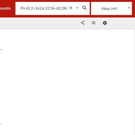
Piibel 1997
isainfo
a
”
,