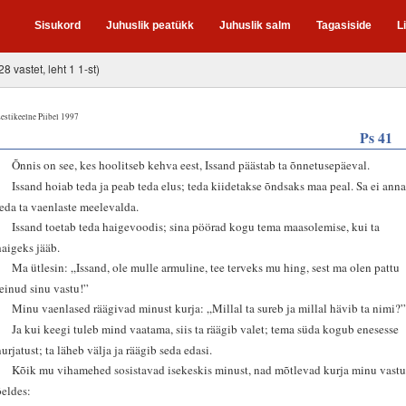
Sisukord
Juhuslik peatükk
Juhuslik salm
Tagasiside
L
28 vastet, leht 1 1-st)
estikeelne Piibel 1997
Ps 41
2
Õnnis on see, kes hoolitseb kehva eest, Issand päästab ta õnnetusepäeval.
3
Issand hoiab teda ja peab teda elus; teda kiidetakse õndsaks maa peal. Sa ei ann
teda ta vaenlaste meelevalda.
4
Issand toetab teda haigevoodis; sina pöörad kogu tema maasolemise, kui ta
haigeks jääb.
5
Ma ütlesin: „Issand, ole mulle armuline, tee terveks mu hing, sest ma olen pattu
teinud sinu vastu!”
6
Minu vaenlased räägivad minust kurja: „Millal ta sureb ja millal hävib ta nimi?
7
Ja kui keegi tuleb mind vaatama, siis ta räägib valet; tema süda kogub enesesse
nurjatust; ta läheb välja ja räägib seda edasi.
8
Kõik mu vihamehed sosistavad isekeskis minust, nad mõtlevad kurja minu vastu
öeldes: