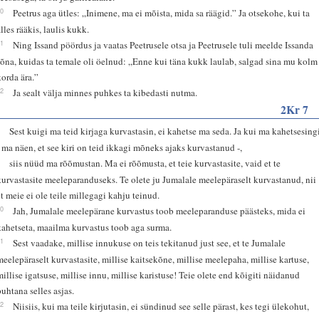
60
Peetrus aga ütles: „Inimene, ma ei mõista, mida sa räägid.” Ja otsekohe, kui ta
alles rääkis, laulis kukk.
61
Ning Issand pöördus ja vaatas Peetrusele otsa ja Peetrusele tuli meelde Issanda
sõna, kuidas ta temale oli öelnud: „Enne kui täna kukk laulab, salgad sina mu kolm
korda ära.”
62
Ja sealt välja minnes puhkes ta kibedasti nutma.
2Kr 7
8
Sest kuigi ma teid kirjaga kurvastasin, ei kahetse ma seda. Ja kui ma kahetsesing
- ma näen, et see kiri on teid ikkagi mõneks ajaks kurvastanud -,
9
siis nüüd ma rõõmustan. Ma ei rõõmusta, et teie kurvastasite, vaid et te
kurvastasite meeleparanduseks. Te olete ju Jumalale meelepäraselt kurvastanud, nii
et meie ei ole teile millegagi kahju teinud.
10
Jah, Jumalale meelepärane kurvastus toob meeleparanduse päästeks, mida ei
kahetseta, maailma kurvastus toob aga surma.
11
Sest vaadake, millise innukuse on teis tekitanud just see, et te Jumalale
meelepäraselt kurvastasite, millise kaitsekõne, millise meelepaha, millise kartuse,
millise igatsuse, millise innu, millise karistuse! Teie olete end kõigiti näidanud
puhtana selles asjas.
12
Niisiis, kui ma teile kirjutasin, ei sündinud see selle pärast, kes tegi ülekohut,