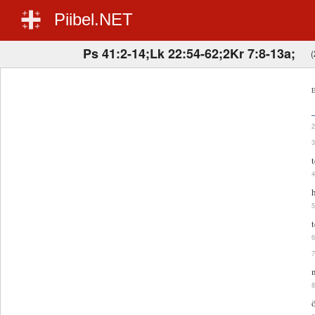
Piibel.NET
Ps 41:2-14;Lk 22:54-62;2Kr 7:8-13a;
(
E