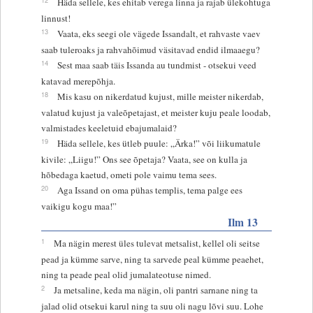
Häda sellele, kes ehitab verega linna ja rajab ülekohtuga
linnust!
13
Vaata, eks seegi ole vägede Issandalt, et rahvaste vaev
saab tuleroaks ja rahvahõimud väsitavad endid ilmaaegu?
14
Sest maa saab täis Issanda au tundmist - otsekui veed
katavad merepõhja.
18
Mis kasu on nikerdatud kujust, mille meister nikerdab,
valatud kujust ja valeõpetajast, et meister kuju peale loodab,
valmistades keeletuid ebajumalaid?
19
Häda sellele, kes ütleb puule: „Ärka!” või liikumatule
kivile: „Liigu!” Ons see õpetaja? Vaata, see on kulla ja
hõbedaga kaetud, ometi pole vaimu tema sees.
20
Aga Issand on oma pühas templis, tema palge ees
vaikigu kogu maa!”
Ilm 13
1
Ma nägin merest üles tulevat metsalist, kellel oli seitse
pead ja kümme sarve, ning ta sarvede peal kümme peaehet,
ning ta peade peal olid jumalateotuse nimed.
2
Ja metsaline, keda ma nägin, oli pantri sarnane ning ta
jalad olid otsekui karul ning ta suu oli nagu lõvi suu. Lohe