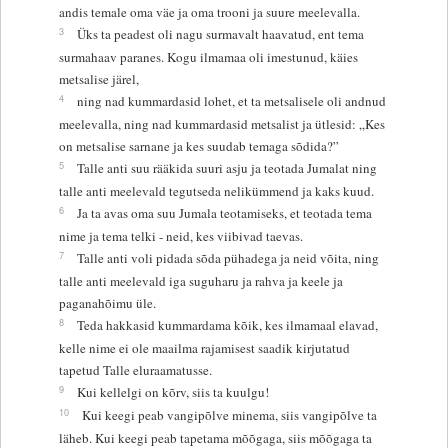
andis temale oma väe ja oma trooni ja suure meelevalla.
3
Üks ta peadest oli nagu surmavalt haavatud, ent tema
surmahaav paranes. Kogu ilmamaa oli imestunud, käies
metsalise järel,
4
ning nad kummardasid lohet, et ta metsalisele oli andnud
meelevalla, ning nad kummardasid metsalist ja ütlesid: „Kes
on metsalise sarnane ja kes suudab temaga sõdida?”
5
Talle anti suu rääkida suuri asju ja teotada Jumalat ning
talle anti meelevald tegutseda nelikümmend ja kaks kuud.
6
Ja ta avas oma suu Jumala teotamiseks, et teotada tema
nime ja tema telki - neid, kes viibivad taevas.
7
Talle anti voli pidada sõda pühadega ja neid võita, ning
talle anti meelevald iga suguharu ja rahva ja keele ja
paganahõimu üle.
8
Teda hakkasid kummardama kõik, kes ilmamaal elavad,
kelle nime ei ole maailma rajamisest saadik kirjutatud
tapetud Talle eluraamatusse.
9
Kui kellelgi on kõrv, siis ta kuulgu!
10
Kui keegi peab vangipõlve minema, siis vangipõlve ta
läheb. Kui keegi peab tapetama mõõgaga, siis mõõgaga ta