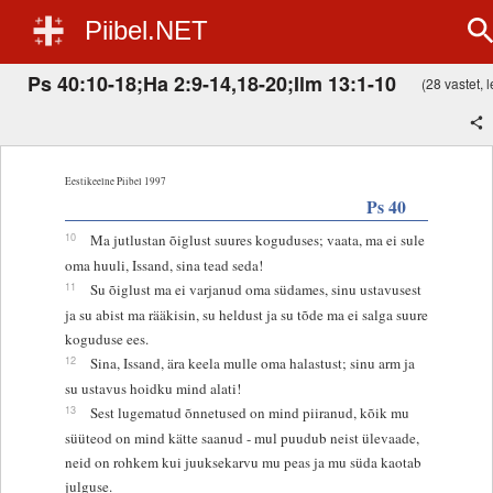
Piibel.NET
Ps 40:10-18;Ha 2:9-14,18-20;Ilm 13:1-10
(28 vastet, l
Eestikeelne Piibel 1997
Ps 40
10
Ma jutlustan õiglust suures koguduses; vaata, ma ei sule
oma huuli, Issand, sina tead seda!
11
Su õiglust ma ei varjanud oma südames, sinu ustavusest
ja su abist ma rääkisin, su heldust ja su tõde ma ei salga suure
koguduse ees.
12
Sina, Issand, ära keela mulle oma halastust; sinu arm ja
su ustavus hoidku mind alati!
13
Sest lugematud õnnetused on mind piiranud, kõik mu
süüteod on mind kätte saanud - mul puudub neist ülevaade,
neid on rohkem kui juuksekarvu mu peas ja mu süda kaotab
julguse.