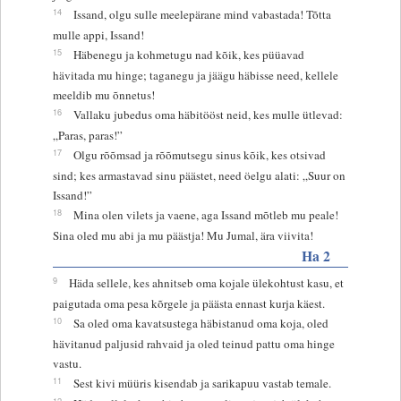
14
Issand, olgu sulle meelepärane mind vabastada! Tõtta
mulle appi, Issand!
15
Häbenegu ja kohmetugu nad kõik, kes püüavad
hävitada mu hinge; taganegu ja jäägu häbisse need, kellele
meeldib mu õnnetus!
16
Vallaku jubedus oma häbitööst neid, kes mulle ütlevad:
„Paras, paras!”
17
Olgu rõõmsad ja rõõmutsegu sinus kõik, kes otsivad
sind; kes armastavad sinu päästet, need öelgu alati: „Suur on
Issand!”
18
Mina olen vilets ja vaene, aga Issand mõtleb mu peale!
Sina oled mu abi ja mu päästja! Mu Jumal, ära viivita!
Ha 2
9
Häda sellele, kes ahnitseb oma kojale ülekohtust kasu, et
paigutada oma pesa kõrgele ja päästa ennast kurja käest.
10
Sa oled oma kavatsustega häbistanud oma koja, oled
hävitanud paljusid rahvaid ja oled teinud pattu oma hinge
vastu.
11
Sest kivi müüris kisendab ja sarikapuu vastab temale.
12