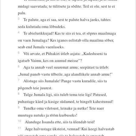
midagi saavutada; te tülitsete ja sõdite. Teil ei ole, sest te ei
palu.
3
Te palute, aga ei saa, sest te palute halva jaoks, tahtes
seda kulutada oma lõbudeks.
4
Te abielurikkujad! Kas te siis ei tea, et sõprus maailmaga
on vaen Jumalaga? Kes iganes eelistab olla maailma sõber,
seab end Jumala vaenlaseks.
5
Või arvate, et Pühakiri ütleb asjata: „Kadeduseni ta
igatseb Vaimu, kes on asunud meisse”?
6
Aga ta annab veel suuremat armu; seepärast ta ütleb:
„Jumal paneb vastu ülbeile, aga alandlikele annab armu!”
7
Alistuge siis Jumalale! Pange vastu kuradile, siis ta
põgeneb teie juurest.
8
Tulge Jumala ligi, siis tuleb tema teie ligi! Patused,
puhastage käed ja kasige südamed, te hingelt kahestunud!
9
Tundke oma viletsust, leinake ja nutke! Teie naer
muutugu nutuks ja rõõm kurbuseks!
10
Alanduge Issanda ette, siis ta ülendab teid!
11
Ärge halvustage üksteist, vennad! Kui keegi halvustab
või arvustab oma venda, siis ta halvustab ja arvustab