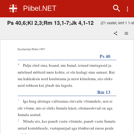
Piibel.NET
Ps 40,6;Kl 2,3;Rm 13,1-7;Jk 4,1-12
(21 vastet, leht 1 1-st
Eestikeelne Piibel 1997
Ps 40
6
Palju oled sina, Issand, mu Jumal, teinud imetegusid ja
mõelnud mõtteid meie kohta; ei ole kedagi sinu sarnast. Kui
ma hakkaksin neid kuulutama ja neist kõnelema, siis oleks
neid rohkem kui jõuab ära lugeda.
Rm 13
1
Iga hing alistugu valitsemas olevaile võimudele, sest ei
ole võimu, mis ei oleks Jumala käest, olemasolevad on aga
Jumala seatud.
2
Nõnda siis, kes paneb vastu võimule, paneb vastu Jumala
antud korraldusele, vastupanijad aga tõmbavad enese peale