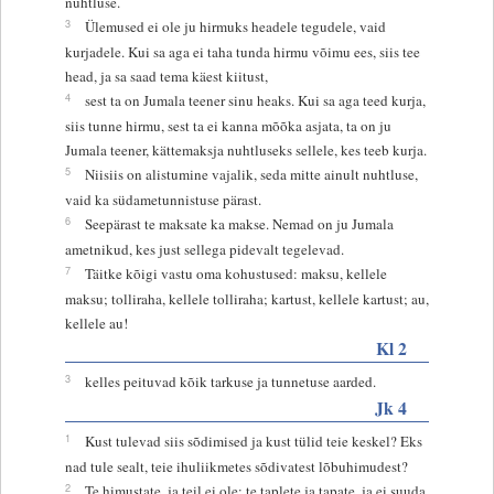
nuhtluse.
3
Ülemused ei ole ju hirmuks headele tegudele, vaid
kurjadele. Kui sa aga ei taha tunda hirmu võimu ees, siis tee
head, ja sa saad tema käest kiitust,
4
sest ta on Jumala teener sinu heaks. Kui sa aga teed kurja,
siis tunne hirmu, sest ta ei kanna mõõka asjata, ta on ju
Jumala teener, kättemaksja nuhtluseks sellele, kes teeb kurja.
5
Niisiis on alistumine vajalik, seda mitte ainult nuhtluse,
vaid ka südametunnistuse pärast.
6
Seepärast te maksate ka makse. Nemad on ju Jumala
ametnikud, kes just sellega pidevalt tegelevad.
7
Täitke kõigi vastu oma kohustused: maksu, kellele
maksu; tolliraha, kellele tolliraha; kartust, kellele kartust; au,
kellele au!
Kl 2
3
kelles peituvad kõik tarkuse ja tunnetuse aarded.
Jk 4
1
Kust tulevad siis sõdimised ja kust tülid teie keskel? Eks
nad tule sealt, teie ihuliikmetes sõdivatest lõbuhimudest?
2
Te himustate, ja teil ei ole; te taplete ja tapate, ja ei suuda