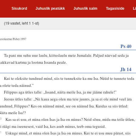
Sisukord
Juhuslik peatükk
Juhuslik salm
Tagasiside
L
(19 vastet, leht 1 1-st)
estikeelne Piibel 1997
Ps 40
4
Ta pani mu suhu uue laulu, kiituslaulu meie Jumalale. Paljud näevad seda ja
hakkavad kartma ja lootma Issanda peale.
Jh 14
7
Kui te oleksite tundnud mind, siis te tunneksite ka mu Isa. Nüüd te tunnete teda
ja olete teda näinud.”
8
Filippus aga ütles talle: „Issand, näita meile Isa, ja me jääme rahule!”
9
Jeesus ütles talle: „Nii kaua aega olen ma teie juures, ja sa ei ole mind veel ära
tundnud, Filippus? Kes on näinud mind, see on näinud Isa. Kuidas sa siis ütled:
Näita meile Isa!?
10
Kas sa ei usu, et mina olen Isas ja Isa on minus? Neid sõnu, mida ma teile ütlen,
ei räägi ma iseenesest, vaid Isa, kes asub minus, teeb oma tegusid.
11
Uskuge mind, et mina olen Isas ja Isa on minus. Kui te ei usu muu pärast, siis