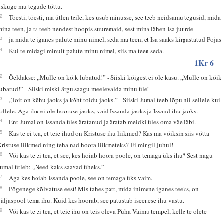
uskuge mu tegude tõttu.
12
Tõesti, tõesti, ma ütlen teile, kes usub minusse, see teeb neidsamu tegusid, mida
mina teen, ja ta teeb nendest hoopis suuremaid, sest mina lähen Isa juurde
13
ja mida te iganes palute minu nimel, seda ma teen, et Isa saaks kirgastatud Pojas
14
Kui te midagi minult palute minu nimel, siis ma teen seda.
1Kr 6
12
Öeldakse: „Mulle on kõik lubatud!” - Siiski kõigest ei ole kasu. „Mulle on kõi
lubatud!” - Siiski miski ärgu saagu meelevalda minu üle!
13
„Toit on kõhu jaoks ja kõht toidu jaoks.” - Siiski Jumal teeb lõpu nii sellele kui
tollele. Aga ihu ei ole hooruse jaoks, vaid Issanda jaoks ja Issand ihu jaoks.
14
Ent Jumal on Issanda üles äratanud ja äratab meidki üles oma väe läbi.
15
Kas te ei tea, et teie ihud on Kristuse ihu liikmed? Kas ma võiksin siis võtta
Kristuse liikmed ning teha nad hoora liikmeteks? Ei mingil juhul!
16
Või kas te ei tea, et see, kes hoiab hoora poole, on temaga üks ihu? Sest nagu
Jumal ütleb: „Need kaks saavad üheks.”
17
Aga kes hoiab Issanda poole, see on temaga üks vaim.
18
Põgenege kõlvatuse eest! Mis tahes patt, mida inimene iganes teeks, on
väljaspool tema ihu. Kuid kes hoorab, see patustab iseenese ihu vastu.
19
Või kas te ei tea, et teie ihu on teis oleva Püha Vaimu tempel, kelle te olete