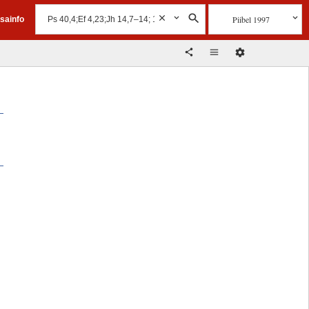
Piibel 1997
isainfo