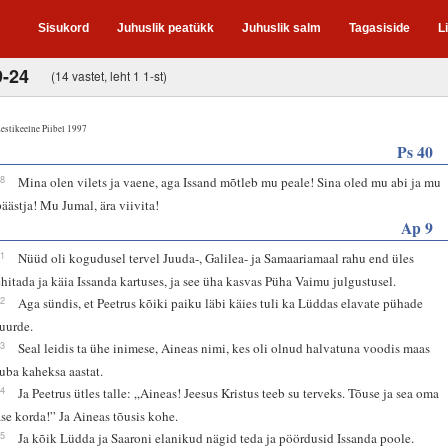
Sisukord
Juhuslik peatükk
Juhuslik salm
Tagasiside
L
9-24
(14 vastet, leht 1 1-st)
estikeelne Piibel 1997
Ps 40
18
Mina olen vilets ja vaene, aga Issand mõtleb mu peale! Sina oled mu abi ja mu
päästja! Mu Jumal, ära viivita!
Ap 9
31
Nüüd oli kogudusel tervel Juuda-, Galilea- ja Samaariamaal rahu end üles
ehitada ja käia Issanda kartuses, ja see üha kasvas Püha Vaimu julgustusel.
32
Aga sündis, et Peetrus kõiki paiku läbi käies tuli ka Lüddas elavate pühade
juurde.
33
Seal leidis ta ühe inimese, Aineas nimi, kes oli olnud halvatuna voodis maas
juba kaheksa aastat.
34
Ja Peetrus ütles talle: „Aineas! Jeesus Kristus teeb su terveks. Tõuse ja sea oma
ase korda!” Ja Aineas tõusis kohe.
35
Ja kõik Lüdda ja Saaroni elanikud nägid teda ja pöördusid Issanda poole.