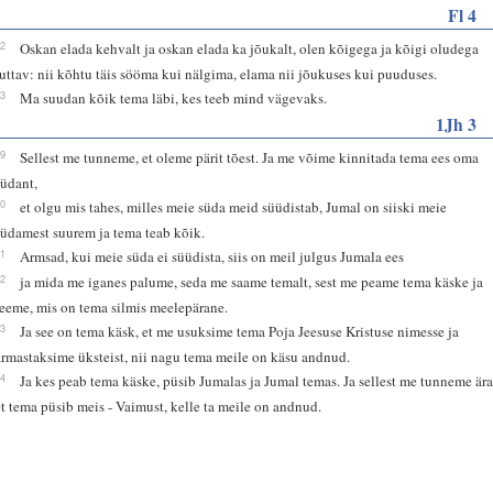
Fl 4
12
Oskan elada kehvalt ja oskan elada ka jõukalt, olen kõigega ja kõigi oludega
tuttav: nii kõhtu täis sööma kui nälgima, elama nii jõukuses kui puuduses.
13
Ma suudan kõik tema läbi, kes teeb mind vägevaks.
1Jh 3
19
Sellest me tunneme, et oleme pärit tõest. Ja me võime kinnitada tema ees oma
südant,
20
et olgu mis tahes, milles meie süda meid süüdistab, Jumal on siiski meie
südamest suurem ja tema teab kõik.
21
Armsad, kui meie süda ei süüdista, siis on meil julgus Jumala ees
22
ja mida me iganes palume, seda me saame temalt, sest me peame tema käske ja
teeme, mis on tema silmis meelepärane.
23
Ja see on tema käsk, et me usuksime tema Poja Jeesuse Kristuse nimesse ja
armastaksime üksteist, nii nagu tema meile on käsu andnud.
24
Ja kes peab tema käske, püsib Jumalas ja Jumal temas. Ja sellest me tunneme ära
et tema püsib meis - Vaimust, kelle ta meile on andnud.