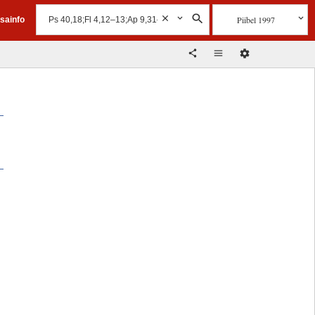
Piibel 1997
isainfo