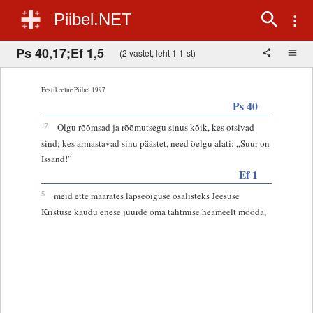
Piibel.NET
Ps 40,17;Ef 1,5
(2 vastet, leht 1 1-st)
Eestikeelne Piibel 1997
Ps 40
17
Olgu rõõmsad ja rõõmutsegu sinus kõik, kes otsivad
sind; kes armastavad sinu päästet, need öelgu alati: „Suur on
Issand!”
Ef 1
5
meid ette määrates lapseõiguse osalisteks Jeesuse
Kristuse kaudu enese juurde oma tahtmise heameelt mööda,